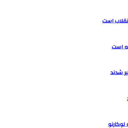
 انقلاب است
ته است
ر شدند
 لوکارنو