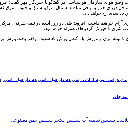
باد شدید رخ خواهد داد.
‌) در اغلب مناطق کشور جوی آرام خواهیم داشت، افزود: طی دو روز آینده در نیم
وب شرق با خیزش گردوخاک همراه خواهد بود.
مان هواشناسی
سامانه بارشی
هشدار هواشناسی
هشدار هواشناسی به
امه
چاپ
دبلاست-سیلیس تصفیه آب-سیلیس استخر-سیلیس چمن مصنوعی