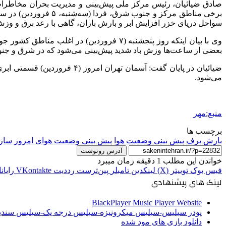
سواحل دریای خزر افزایش ابر و بارش باران، گاهی با رعد برق و وزش 
وی با بیان اینکه روز پنجشنبه (۷ فروردین
بعضی از ساعت‌ها وزش باد شدید پیش‌بینی می‌شود که در شرق و جن
می‌شود.
منبع:مهر
برچسب ها
بارش برف
پیش بینی وضعیت هوا
پیش بینی وضعیت هوای امروز
ساز
آدرس رونوشت
خواندن این مطلب 1 دقیقه زمان میبرد
فیس بوک
توییتر (X)
لینکدین
‫تامبلر
‫پین‌ترست
‫رددیت
‫VKontakte
رایان
لینک های پیشنهادی
BlackPlayer Music Player Website
پودر سیلیس-سیلیس میکرونیزه-سیلیس درجه یک-سیلیس سن
دانلود بازی های مود شده