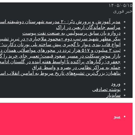
۱۴۰۵/۰۵/۱۵
خبر فوری
مدیر آموزش و پرورش دیّر: ۲۰ مدرسه شهرستان دوشیفته است
مراسم جاماندگان اربعین در اراک
دروازه بان سابق پرسپولیس به صنعت نفت پیوست
پیکر مطهر شهید سرتیپ دوم «محمود ملاجباری» در تبریز تشیی
انواع قاب بندی دیوار با گچبری پیش ساخته پلی یورتان دکارت
ثبت ۲ میلیون و ۵۱۷ هزار تردد در محورهای مواصلاتی همدان در ایام اربعین
بازار موتورسیکلت در مسیر صعود قیمت؛ تعمیر جای خرید را 
جعفری: رگبارهای پراکنده تا اواسط هفته آینده در گلستان ادامه 
حمله به مراکز نظامی در بصره و واسط عراق
پناهیان: بزرگ‌ترین تشییع‌های تاریخ مربوط به امامین انقلاب ا
ورود
نوشته تصادفی
سایدبار
منو