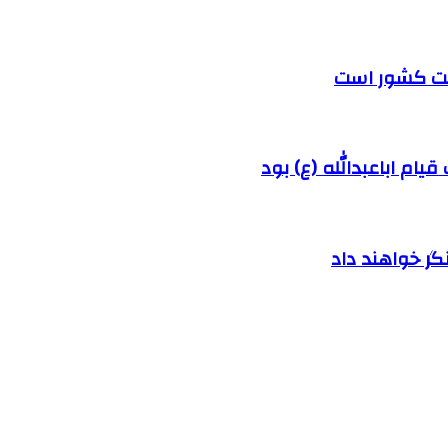
رفت کشور است
ام اباعبدالله (ع) بود
ر خواهند داد