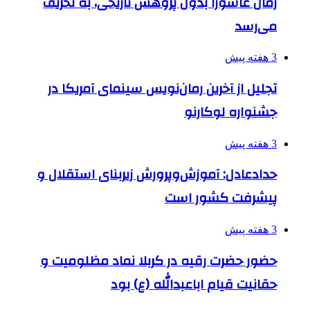
رمان عاشورا بدون پژوهش تاریخی، به تحریف
می‌رسد
3 هفته پیش
تجلیل از آخرین رمان‌نویس سینمای آمریکا در
جشنواره لوکارنو
3 هفته پیش
حدادعادل: آموزش‌وپرورش زیربنای استقلال و
پیشرفت کشور است
3 هفته پیش
حضور حضرت رقیه در کربلا نماد مظلومیت و
حقانیت قیام اباعبدالله (ع) بود