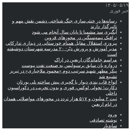
۱۴۰۵/۰۵/۱۹
خبر فوری
رسانه‌ها در خنثی‌سازی جنگ شناختی دشمن نقش‌ مهم و
تاثیرگذار دارند
آبگیری سد مشمپا تا پایان سال آنجام می شود
ترافیک نیمه‌سنگین در محورهای قزوین
پیروزی استقلال مقابل همنام خوزستانی در دیداری تدارکاتی
مدیر آموزش و پرورش دیّر: ۲۰ مدرسه شهرستان دوشیفته
است
مراسم جاماندگان اربعین در اراک
دروازه بان سابق پرسپولیس به صنعت نفت پیوست
پیکر مطهر شهید سرتیپ دوم «محمود ملاجباری» در تبریز
تشییع شد
انواع قاب بندی دیوار با گچبری پیش ساخته پلی یورتان
دکارت؛ تحولی لوکس، فوری و بدون تخریب در دکوراسیون
داخلی
ثبت ۲ میلیون و ۵۱۷ هزار تردد در محورهای مواصلاتی همدان
در ایام اربعین
ورود
نوشته تصادفی
سایدبار