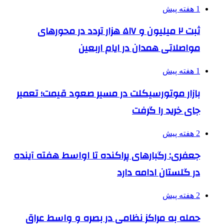
1 هفته پیش
ثبت ۲ میلیون و ۵۱۷ هزار تردد در محورهای
مواصلاتی همدان در ایام اربعین
1 هفته پیش
بازار موتورسیکلت در مسیر صعود قیمت؛ تعمیر
جای خرید را گرفت
2 هفته پیش
جعفری: رگبارهای پراکنده تا اواسط هفته آینده
در گلستان ادامه دارد
2 هفته پیش
حمله به مراکز نظامی در بصره و واسط عراق