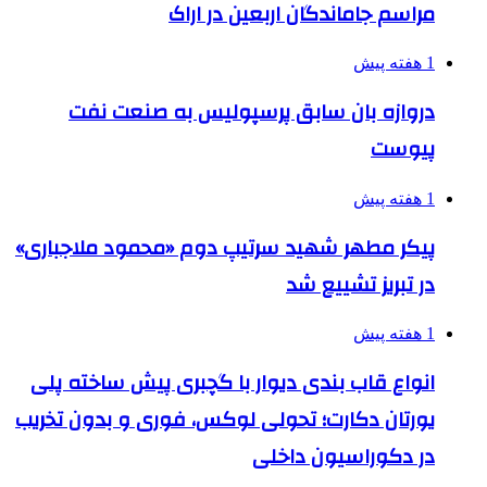
مراسم جاماندگان اربعین در اراک
1 هفته پیش
دروازه بان سابق پرسپولیس به صنعت نفت
پیوست
1 هفته پیش
پیکر مطهر شهید سرتیپ دوم «محمود ملاجباری»
در تبریز تشییع شد
1 هفته پیش
انواع قاب بندی دیوار با گچبری پیش ساخته پلی
یورتان دکارت؛ تحولی لوکس، فوری و بدون تخریب
در دکوراسیون داخلی