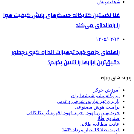
4 هفته پیش
غنا نخستین کتابخانه حسگرهای پایش کیفیت هوا
را راه‌اندازی می‌کند
۱۴۰۵/۰۴/۱۴
راهنمای جامع خرید تجهیزات اندازه گیری؛ چطور
دقیق‌ترین ابزارها را آنلاین بخریم؟
پیوند های ویژه
آموزش جوکر
ایزوگام پشم شیشه ایران
باربری تهرانپارس شرقی و غربی
پرامپت هوش مصنوعی
خرید بهترین قهوه | خرید قهوه | قهوه گرنیکا کافی
صندوق طلا
عادت مطالعه طلایی
قیمت طلا 18 عیار مرداد 1405