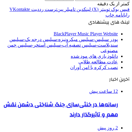
کمتر از یک دقیقه
فیس بوک
توییتر (X)
لینکدین
‫تامبلر
‫پین‌ترست
‫رددیت
‫VKontakte
رایانامه
چاپ
لینک های پیشنهادی
BlackPlayer Music Player Website
پودر سیلیس-سیلیس میکرونیزه-سیلیس درجه یک-سیلیس
سندبلاست-سیلیس تصفیه آب-سیلیس استخر-سیلیس چمن
مصنوعی
دانلود بازی های مود شده
عادت مطالعه طلایی
نصب کرکره با امن آوران
آخرین اخبار
12 ساعت پیش
رسانه‌ها در خنثی‌سازی جنگ شناختی دشمن نقش‌
مهم و تاثیرگذار دارند
2 روز پیش