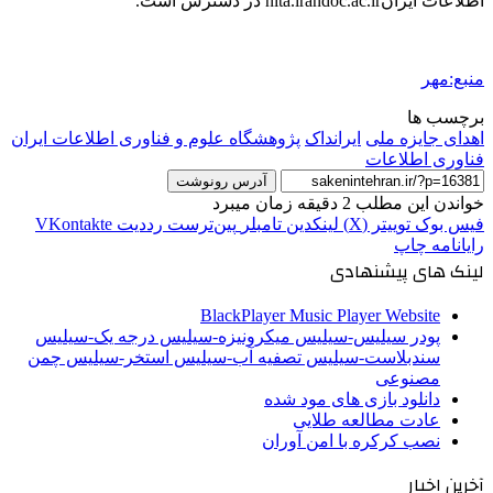
اطلاعات ایرانnita.irandoc.ac.ir در دسترس است.
منبع:مهر
برچسب ها
اهدای جایزه ملی
ایرانداک
پژوهشگاه علوم و فناوری اطلاعات ایران
فناوری اطلاعات
آدرس رونوشت
خواندن این مطلب 2 دقیقه زمان میبرد
فیس بوک
توییتر (X)
لینکدین
‫تامبلر
‫پین‌ترست
‫رددیت
‫VKontakte
رایانامه
چاپ
لینک های پیشنهادی
BlackPlayer Music Player Website
پودر سیلیس-سیلیس میکرونیزه-سیلیس درجه یک-سیلیس
سندبلاست-سیلیس تصفیه آب-سیلیس استخر-سیلیس چمن
مصنوعی
دانلود بازی های مود شده
عادت مطالعه طلایی
نصب کرکره با امن آوران
آخرین اخبار