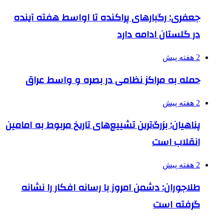
جعفری: رگبارهای پراکنده تا اواسط هفته آینده
در گلستان ادامه دارد
2 هفته پیش
حمله به مراکز نظامی در بصره و واسط عراق
2 هفته پیش
پناهیان: بزرگ‌ترین تشییع‌های تاریخ مربوط به امامین
انقلاب است
2 هفته پیش
طلاجوران: دشمن امروز با رسانه افکار را نشانه
گرفته است