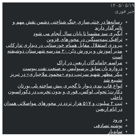
۱۴۰۵/۰۵/۱۹
خبر فوری
رسانه‌ها در خنثی‌سازی جنگ شناختی دشمن نقش‌ مهم و
تاثیرگذار دارند
آبگیری سد مشمپا تا پایان سال آنجام می شود
ترافیک نیمه‌سنگین در محورهای قزوین
پیروزی استقلال مقابل همنام خوزستانی در دیداری تدارکاتی
مدیر آموزش و پرورش دیّر: ۲۰ مدرسه شهرستان دوشیفته
است
مراسم جاماندگان اربعین در اراک
دروازه بان سابق پرسپولیس به صنعت نفت پیوست
پیکر مطهر شهید سرتیپ دوم «محمود ملاجباری» در تبریز
تشییع شد
انواع قاب بندی دیوار با گچبری پیش ساخته پلی یورتان
دکارت؛ تحولی لوکس، فوری و بدون تخریب در دکوراسیون
داخلی
ثبت ۲ میلیون و ۵۱۷ هزار تردد در محورهای مواصلاتی همدان
در ایام اربعین
ورود
نوشته تصادفی
سایدبار