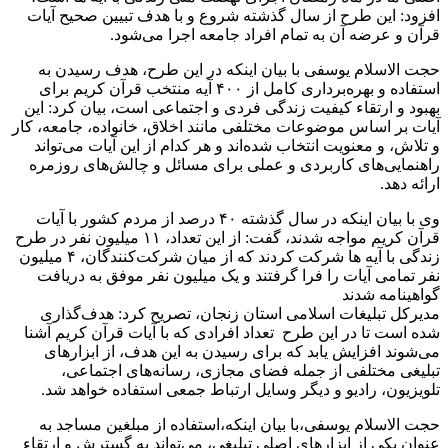
افزود: این طرح از سال گذشته شروع و با هدف تبیین صحیح آیات
قرآن و عرضه آن به تمام افراد جامعه اجرا می‌شود.
حجت الاسلام یوسفی با بیان اینکه در این طرح، هدف رسیدن به
استفاده و بهره‌برداری کامل از ۴۰۰ آیه منتخب قرآن کریم برای
بهبود و ارتقاء کیفیت زندگی فردی و اجتماعی است، بیان کرد: این
آیات بر اساس موضوعات مختلفی مانند اخلاق، خانواده، جامعه، کار
و تلاش، و معنویت انتخاب شده‌اند و هر کدام از این آیات می‌تواند
راهنمایی‌های کاربردی و عملی برای مسائل و چالش‌های روزمره
ارائه دهد.
وی با بیان اینکه در سال گذشته ۴۰ درصد از مردم کشور با آیات
قرآن کریم مواجه شدند، گفت: از این تعداد، ۱۱ میلیون نفر در طرح
زندگی با آیه ها شرکت کردند که از میان شرکت‌کنندگان، ۴ میلیون
نفر تمامی آیات را فرا گرفتند و یک میلیون نفر موفق به دریافت
گواهینامه شدند
مدیرکل تبلیغات اسلامی استان زنجان، تصریح کرد: هدف‌گذاری
شده است تا در این طرح تعداد افرادی که با آیات قرآن کریم آشنا
می‌شوند افزایش یابد که برای رسیدن به این هدف، از ابزارهای
تبلیغی مختلفی از جمله فضای مجازی، رسانه‌های اجتماعی،
تلویزیون، رادیو و دیگر وسایل ارتباط جمعی استفاده خواهد شد.
حجت الاسلام یوسفی،با بیان اینکه،استفاده از مبلغین مساجد به
عنوان یکی از ابزارهای اصلی تبلیغی، می‌تواند به گسترش و ارتقاء