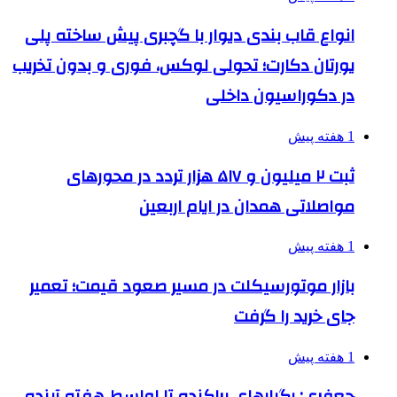
انواع قاب بندی دیوار با گچبری پیش ساخته پلی
یورتان دکارت؛ تحولی لوکس، فوری و بدون تخریب
در دکوراسیون داخلی
1 هفته پیش
ثبت ۲ میلیون و ۵۱۷ هزار تردد در محورهای
مواصلاتی همدان در ایام اربعین
1 هفته پیش
بازار موتورسیکلت در مسیر صعود قیمت؛ تعمیر
جای خرید را گرفت
1 هفته پیش
جعفری: رگبارهای پراکنده تا اواسط هفته آینده