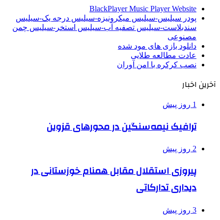
BlackPlayer Music Player Website
پودر سیلیس-سیلیس میکرونیزه-سیلیس درجه یک-سیلیس
سندبلاست-سیلیس تصفیه آب-سیلیس استخر-سیلیس چمن
مصنوعی
دانلود بازی های مود شده
عادت مطالعه طلایی
نصب کرکره با امن آوران
آخرین اخبار
1 روز پیش
ترافیک نیمه‌سنگین در محورهای قزوین
2 روز پیش
پیروزی استقلال مقابل همنام خوزستانی در
دیداری تدارکاتی
3 روز پیش