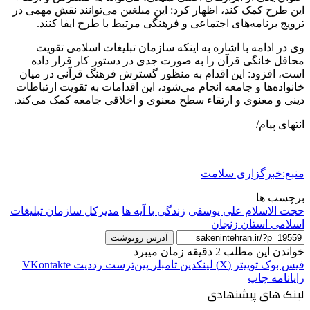
این طرح کمک کند، اظهار کرد: این مبلغین می‌توانند نقش مهمی در
ترویج برنامه‌های اجتماعی و فرهنگی مرتبط با طرح ایفا کنند.
وی در ادامه با اشاره به اینکه سازمان تبلیغات اسلامی تقویت
محافل خانگی قرآن را به صورت جدی در دستور کار قرار داده
است، افزود: این اقدام به منظور گسترش فرهنگ قرآنی در میان
خانواده‌ها و جامعه انجام می‌شود، این اقدامات به تقویت ارتباطات
دینی و معنوی و ارتقاء سطح معنوی و اخلاقی جامعه کمک می‌کند.
انتهای پیام/
منبع:خبرگزاری سلامت
برچسب ها
حجت الاسلام علی یوسفی
زندگی با آیه ها
مدیرکل سازمان تبلیغات
اسلامی استان زنجان
آدرس رونوشت
خواندن این مطلب 2 دقیقه زمان میبرد
فیس بوک
توییتر (X)
لینکدین
‫تامبلر
‫پین‌ترست
‫رددیت
‫VKontakte
رایانامه
چاپ
لینک های پیشنهادی