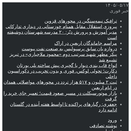
۱۴۰۵/۰۵/۱۷
خبر فوری
ترافیک نیمه‌سنگین در محورهای قزوین
پیروزی استقلال مقابل همنام خوزستانی در دیداری تدارکاتی
مدیر آموزش و پرورش دیّر: ۲۰ مدرسه شهرستان دوشیفته
است
مراسم جاماندگان اربعین در اراک
دروازه بان سابق پرسپولیس به صنعت نفت پیوست
پیکر مطهر شهید سرتیپ دوم «محمود ملاجباری» در تبریز
تشییع شد
انواع قاب بندی دیوار با گچبری پیش ساخته پلی یورتان
دکارت؛ تحولی لوکس، فوری و بدون تخریب در دکوراسیون
داخلی
ثبت ۲ میلیون و ۵۱۷ هزار تردد در محورهای مواصلاتی همدان
در ایام اربعین
بازار موتورسیکلت در مسیر صعود قیمت؛ تعمیر جای خرید را
گرفت
جعفری: رگبارهای پراکنده تا اواسط هفته آینده در گلستان
ادامه دارد
ورود
نوشته تصادفی