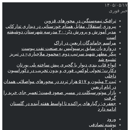
۱۴۰۵/۰۵/۱۷
خبر فوری
ترافیک نیمه‌سنگین در محورهای قزوین
پیروزی استقلال مقابل همنام خوزستانی در دیداری تدارکاتی
مدیر آموزش و پرورش دیّر: ۲۰ مدرسه شهرستان دوشیفته
است
مراسم جاماندگان اربعین در اراک
دروازه بان سابق پرسپولیس به صنعت نفت پیوست
پیکر مطهر شهید سرتیپ دوم «محمود ملاجباری» در تبریز
تشییع شد
انواع قاب بندی دیوار با گچبری پیش ساخته پلی یورتان
دکارت؛ تحولی لوکس، فوری و بدون تخریب در دکوراسیون
داخلی
ثبت ۲ میلیون و ۵۱۷ هزار تردد در محورهای مواصلاتی همدان
در ایام اربعین
بازار موتورسیکلت در مسیر صعود قیمت؛ تعمیر جای خرید را
گرفت
جعفری: رگبارهای پراکنده تا اواسط هفته آینده در گلستان
ادامه دارد
ورود
نوشته تصادفی