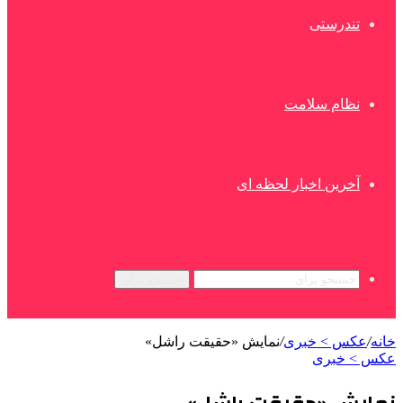
تندرستی
نظام سلامت
آخرین اخبار لحظه ای
جستجو برای
خانه
/
عکس > خبری
/
نمایش «حقیقت راشل»
عکس > خبری