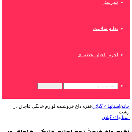
تندرستی
نظام سلامت
آخرین اخبار لحظه ای
جستجو برای
خانه
/
استانها > گیلان
/
نقره داغ فروشنده لوازم خانگی قاچاق در
رشت
استانها > گیلان