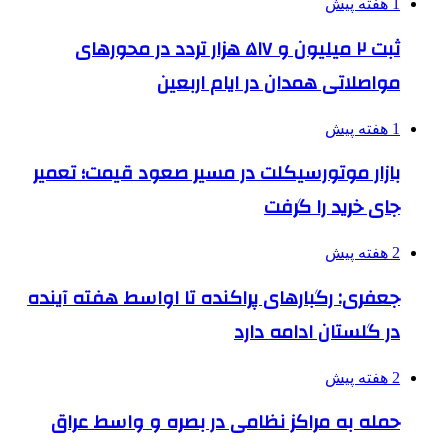
1 هفته پیش
ثبت ۲ میلیون و ۵۱۷ هزار تردد در محورهای
مواصلاتی همدان در ایام اربعین
1 هفته پیش
بازار موتورسیکلت در مسیر صعود قیمت؛ تعمیر
جای خرید را گرفت
2 هفته پیش
جعفری: رگبارهای پراکنده تا اواسط هفته آینده
در گلستان ادامه دارد
2 هفته پیش
حمله به مراکز نظامی در بصره و واسط عراق