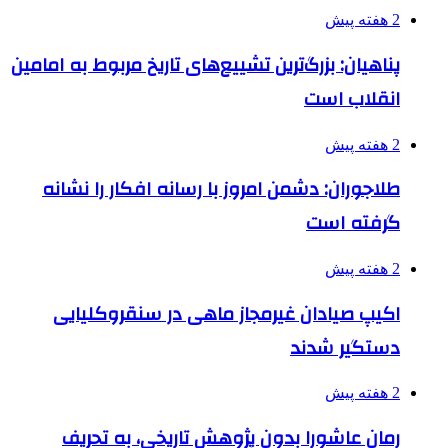
2 هفته پیش
پناهیان: بزرگ‌ترین تشییع‌های تاریخ مربوط به امامین
انقلاب است
2 هفته پیش
طلاجوران: دشمن امروز با رسانه افکار را نشانه
گرفته است
2 هفته پیش
اکیپ صیادان غیرمجاز ماهی در سنقروکلیایی
دستگیر شدند
2 هفته پیش
رمان عاشورا بدون پژوهش تاریخی، به تحریف