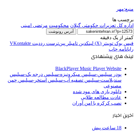
منبع:مهر
برچسب ها
اداره کل تعزیرات حکومتی گیلان
محکومیت
مرتضی امینی
آدرس رونوشت
کمتر از یک دقیقه
فیس بوک
توییتر (X)
لینکدین
‫تامبلر
‫پین‌ترست
‫رددیت
‫VKontakte
رایانامه
چاپ
لینک های پیشنهادی
BlackPlayer Music Player Website
پودر سیلیس-سیلیس میکرونیزه-سیلیس درجه یک-سیلیس
سندبلاست-سیلیس تصفیه آب-سیلیس استخر-سیلیس چمن
مصنوعی
دانلود بازی های مود شده
عادت مطالعه طلایی
نصب کرکره با امن آوران
آخرین اخبار
18 ساعت پیش