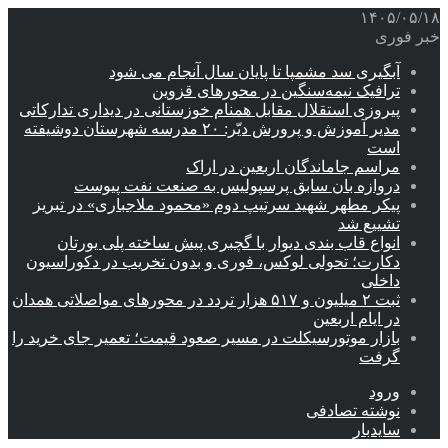
۱۴۰۵/۰۵/۱۸
خبر فوری
آبگیری سد مشمپا تا پایان سال آنجام می شود
ترافیک نیمه‌سنگین در محورهای قزوین
پیروزی استقلال مقابل همنام خوزستانی در دیداری تدارکاتی
مدیر آموزش و پرورش دیّر: ۲۰ مدرسه شهرستان دوشیفته
است
مراسم جاماندگان اربعین در اراک
دروازه بان سابق پرسپولیس به صنعت نفت پیوست
پیکر مطهر شهید سرتیپ دوم «محمود ملاجباری» در تبریز
تشییع شد
انواع قاب بندی دیوار با گچبری پیش ساخته پلی یورتان
دکارت؛ تحولی لوکس، فوری و بدون تخریب در دکوراسیون
داخلی
ثبت ۲ میلیون و ۵۱۷ هزار تردد در محورهای مواصلاتی همدان
در ایام اربعین
بازار موتورسیکلت در مسیر صعود قیمت؛ تعمیر جای خرید را
گرفت
ورود
نوشته تصادفی
سایدبار