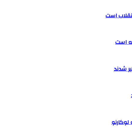
 انقلاب است
ته است
ر شدند
 لوکارنو