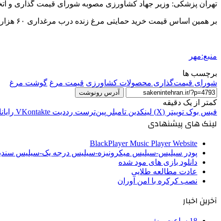
تهران پزشکی: وزیر جهاد کشاورزی مصوبه شورای قیمت گذاری و ات
بر همین اساس قیمت خرید حمایتی مرغ زنده درب مرغداری ۶۰ هزار تومان و قیمت خرید حمایتی گوشت مرغ منجمد آماده طبخ
منبع:مهر
برچسب ها
شورای قیمت‌گذاری محصولات کشاورزی
قیمت مرغ
گوشت مرغ
آدرس رونوشت
کمتر از یک دقیقه
فیس بوک
توییتر (X)
لینکدین
‫تامبلر
‫پین‌ترست
‫رددیت
‫VKontakte
رایان
لینک های پیشنهادی
BlackPlayer Music Player Website
پودر سیلیس-سیلیس میکرونیزه-سیلیس درجه یک-سیلیس سن
دانلود بازی های مود شده
عادت مطالعه طلایی
نصب کرکره با امن آوران
آخرین اخبار
18 ساعت پیش