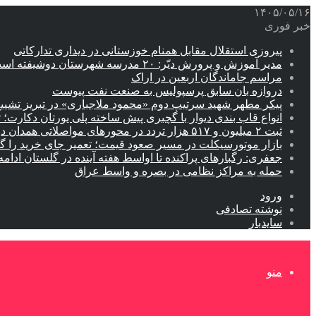
۱۴۰۵/۰۵/۱۶
خبر فوری
پیروزی استقلال مقابل همنام خوزستانی در دیداری تدارکاتی
مدیر آموزش و پرورش دیّر: ۲۰ مدرسه شهرستان دوشیفته است
مراسم جاماندگان اربعین در اراک
دروازه بان سابق پرسپولیس به صنعت نفت پیوست
پیکر مطهر شهید سرتیپ دوم «محمود ملاجباری» در تبریز تشیی
انواع قاب بندی دیوار با گچبری پیش ساخته پلی یورتان دکارت
ثبت ۲ میلیون و ۵۱۷ هزار تردد در محورهای مواصلاتی همدان در ایام اربعین
بازار موتورسیکلت در مسیر صعود قیمت؛ تعمیر جای خرید را 
جعفری: رگبارهای پراکنده تا اواسط هفته آینده در گلستان ادامه 
حمله به مراکز نظامی در بصره و واسط عراق
ورود
نوشته تصادفی
سایدبار
منو