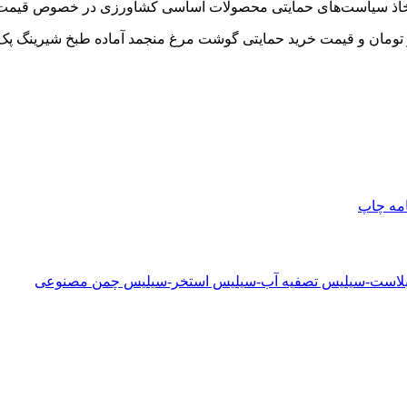
خاذ سیاست‌های حمایتی محصولات اساسی کشاورزی در خصوص قیمت خری
شیرینگ
پک تح
امه
چاپ
دبلاست-سیلیس تصفیه آب-سیلیس استخر-سیلیس چمن مصنوعی