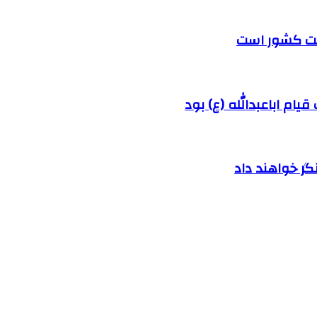
رفت کشور است
ام اباعبدالله (ع) بود
ر خواهند داد