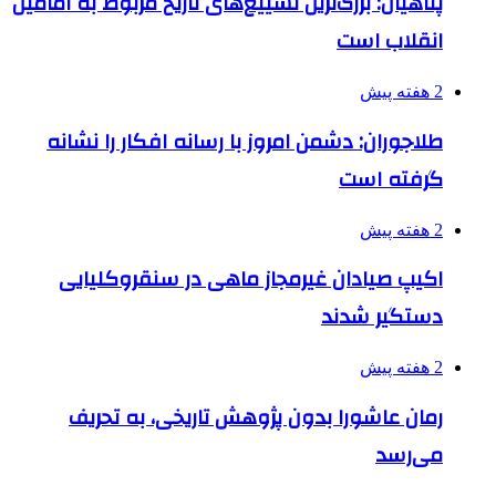
پناهیان: بزرگ‌ترین تشییع‌های تاریخ مربوط به امامین
انقلاب است
2 هفته پیش
طلاجوران: دشمن امروز با رسانه افکار را نشانه
گرفته است
2 هفته پیش
اکیپ صیادان غیرمجاز ماهی در سنقروکلیایی
دستگیر شدند
2 هفته پیش
رمان عاشورا بدون پژوهش تاریخی، به تحریف
می‌رسد