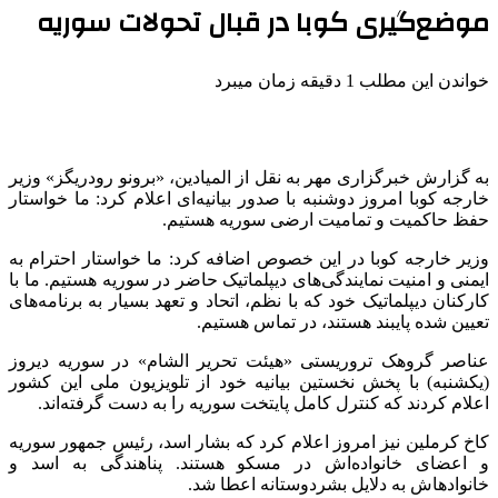
موضع‌گیری کوبا در قبال تحولات سوریه
خواندن این مطلب 1 دقیقه زمان میبرد
به گزارش خبرگزاری
مهر
به نقل از المیادین،
«برونو
رودریگز» وزیر
خارجه کوبا امروز دوشنبه با صدور بیانیه‌ای اعلام کرد: ما خواستار
حفظ حاکمیت و
تمامیت ارضی
سوریه هستیم.
وزیر خارجه کوبا در این خصوص اضافه کرد: ما خواستار احترام به
ایمنی و امنیت نمایندگی‌های دیپلماتیک حاضر در سوریه هستیم. ما با
کارکنان دیپلماتیک خود که با نظم، اتحاد و تعهد بسیار به برنامه‌های
تعیین شده پایبند هستند، در تماس هستیم.
عناصر گروهک تروریستی «هیئت تحریر
الشام
» در سوریه دیروز
(یکشنبه) با پخش نخستین بیانیه خود از تلویزیون ملی این کشور
اعلام کردند که کنترل کامل پایتخت سوریه را به دست گرفته‌اند.
کاخ کرملین نیز امروز اعلام کرد که بشار اسد، رئیس جمهور سوریه
و اعضای خانواده‌اش در مسکو هستند. پناهندگی به
اسد
و
خانوادهاش
به دلایل بشردوستانه اعطا شد.