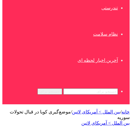
تندرستی
نظام سلامت
آخرین اخبار لحظه ای
جستجو برای
خانه
/
بین الملل > آمریکای لاتین
/
موضع‌گیری کوبا در قبال تحولات
سوریه
بین الملل > آمریکای لاتین