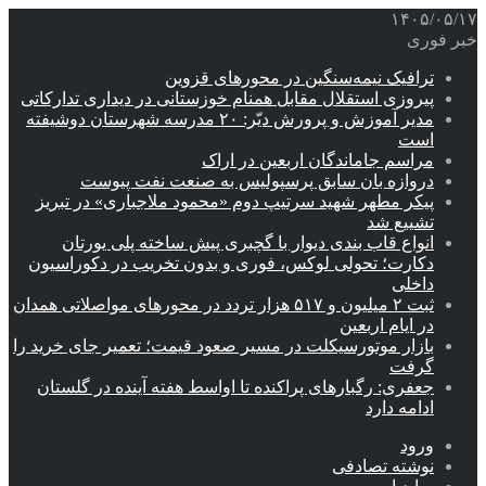
۱۴۰۵/۰۵/۱۷
خبر فوری
ترافیک نیمه‌سنگین در محورهای قزوین
پیروزی استقلال مقابل همنام خوزستانی در دیداری تدارکاتی
مدیر آموزش و پرورش دیّر: ۲۰ مدرسه شهرستان دوشیفته
است
مراسم جاماندگان اربعین در اراک
دروازه بان سابق پرسپولیس به صنعت نفت پیوست
پیکر مطهر شهید سرتیپ دوم «محمود ملاجباری» در تبریز
تشییع شد
انواع قاب بندی دیوار با گچبری پیش ساخته پلی یورتان
دکارت؛ تحولی لوکس، فوری و بدون تخریب در دکوراسیون
داخلی
ثبت ۲ میلیون و ۵۱۷ هزار تردد در محورهای مواصلاتی همدان
در ایام اربعین
بازار موتورسیکلت در مسیر صعود قیمت؛ تعمیر جای خرید را
گرفت
جعفری: رگبارهای پراکنده تا اواسط هفته آینده در گلستان
ادامه دارد
ورود
نوشته تصادفی