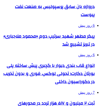
دروازه بان سابق پرسپولیس به صنعت نفت
پیوست
6 روز پیش
پیکر مطهر شهید سرتیپ دوم «محمود ملاجباری»
در تبریز تشییع شد
6 روز پیش
انواع قاب بندی دیوار با گچبری پیش ساخته پلی
یورتان دکارت؛ تحولی لوکس، فوری و بدون تخریب
در دکوراسیون داخلی
7 روز پیش
ثبت ۲ میلیون و ۵۱۷ هزار تردد در محورهای