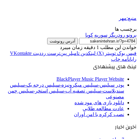
منبع:مهر
برچسب ها
برونو رودریگز
سوریه
کوبا
آدرس رونوشت
خواندن این مطلب 1 دقیقه زمان میبرد
فیس بوک
توییتر (X)
لینکدین
‫تامبلر
‫پین‌ترست
‫رددیت
‫VKontakte
رایانامه
چاپ
لینک های پیشنهادی
BlackPlayer Music Player Website
پودر سیلیس-سیلیس میکرونیزه-سیلیس درجه یک-سیلیس
سندبلاست-سیلیس تصفیه آب-سیلیس استخر-سیلیس چمن
مصنوعی
دانلود بازی های مود شده
عادت مطالعه طلایی
نصب کرکره با امن آوران
آخرین اخبار