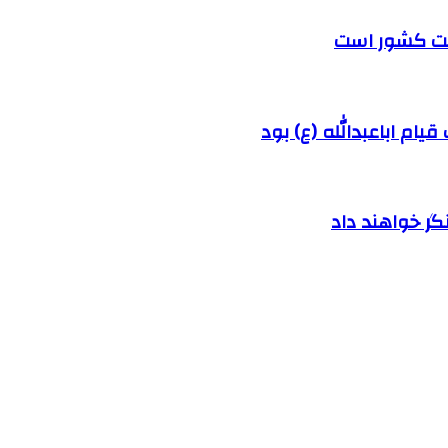
رفت کشور است
ام اباعبدالله (ع) بود
ر خواهند داد