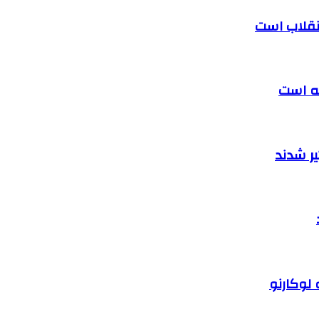
 انقلاب است
ته است
ر شدند
 لوکارنو