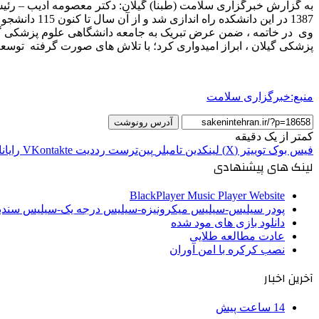
به گزارش خبرگزاری سلامت (طبنا) گیلان: دکتر معصومه ادیب – رئ
1387 در این دانشکده راه اندازی شد و از آن سال تا کنون 115 دانشجو در این رشته پذیرش شده اند.
وی در خاتمه ، ضمن عرض تبریک به جامعه دانشگاهی علوم پزشکی گیل
پزشکی گیلان ، ابراز امیدواری کرد؛ با تلاش های صورت گرفته توسعه
منبع:خبرگزاری سلامت
آدرس رونوشت
کمتر از یک دقیقه
فیس بوک
توییتر (X)
لینکدین
‫تامبلر
‫پین‌ترست
‫رددیت
‫VKontakte
رایان
لینک های پیشنهادی
BlackPlayer Music Player Website
پودر سیلیس-سیلیس میکرونیزه-سیلیس درجه یک-سیلیس سن
دانلود بازی های مود شده
عادت مطالعه طلایی
نصب کرکره با امن آوران
آخرین اخبار
14 ساعت پیش