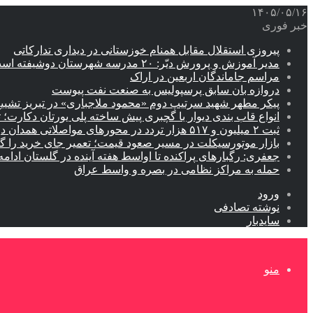
۱۴۰۵/۰۵/۱۶
خبر فوری
پیروزی استقلال مقابل همنام خوزستانی در دیداری تدارکاتی
مدیر آموزش و پرورش دیّر: ۲۰ مدرسه شهرستان دوشیفته است
مراسم جاماندگان اربعین در اراک
دروازه بان سابق پرسپولیس به صنعت نفت پیوست
پیکر مطهر شهید سرتیپ دوم «محمود ملاجباری» در تبریز تشیی
انواع قاب بندی دیوار با گچبری پیش ساخته پلی یورتان دکارت
ثبت ۲ میلیون و ۵۱۷ هزار تردد در محورهای مواصلاتی همدان در ایام اربعین
بازار موتورسیکلت در مسیر صعود قیمت؛ تعمیر جای خرید را 
جعفری: رگبارهای پراکنده تا اواسط هفته آینده در گلستان ادامه 
حمله به مراکز نظامی در بصره و واسط عراق
ورود
نوشته تصادفی
سایدبار
منو