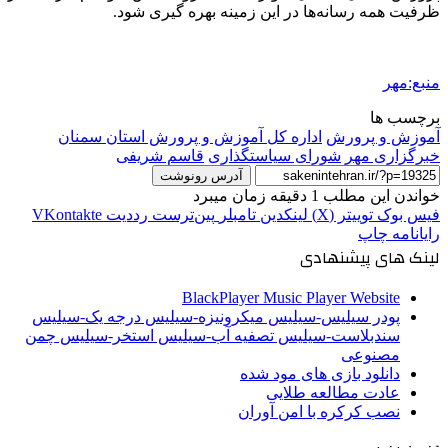
ظرفیت همه رسانه‌ها در این زمینه بهره
گیری
شود.
منبع:مهر
برچسب ها
آموزش و پرورش
اداره کل آموزش و پرورش استان سمنان
خبرگزاری مهر
شورای سیاستگذاری
قاسم شریفی
آدرس رونوشت
خواندن این مطلب 1 دقیقه زمان میبرد
فیس بوک
توییتر (X)
لینکدین
‫تامبلر
‫پین‌ترست
‫رددیت
‫VKontakte
رایانامه
چاپ
لینک های پیشنهادی
BlackPlayer Music Player Website
پودر سیلیس-سیلیس میکرونیزه-سیلیس درجه یک-سیلیس
سندبلاست-سیلیس تصفیه آب-سیلیس استخر-سیلیس چمن
مصنوعی
دانلود بازی های مود شده
عادت مطالعه طلایی
نصب کرکره با امن آوران