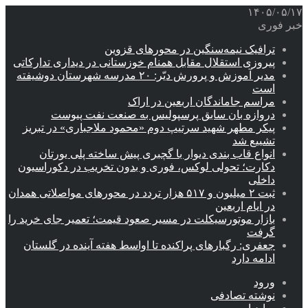
۱۴۰۵/۰۵/۱۷
خبر فوری
ترافیک نیمه‌سنگین در محورهای قزوین
پیروزی استقلال مقابل همنام خوزستانی در دیداری تدارکاتی
مدیر آموزش و پرورش دیّر: ۲۰ مدرسه شهرستان دوشیفته
است
مراسم جاماندگان اربعین در اراک
دروازه بان سابق پرسپولیس به صنعت نفت پیوست
پیکر مطهر شهید سرتیپ دوم «محمود ملاجباری» در تبریز
تشییع شد
انواع قاب بندی دیوار با گچبری پیش ساخته پلی یورتان
دکارت؛ تحولی لوکس، فوری و بدون تخریب در دکوراسیون
داخلی
ثبت ۲ میلیون و ۵۱۷ هزار تردد در محورهای مواصلاتی همدان
در ایام اربعین
بازار موتورسیکلت در مسیر صعود قیمت؛ تعمیر جای خرید را
گرفت
جعفری: رگبارهای پراکنده تا اواسط هفته آینده در گلستان
ادامه دارد
ورود
نوشته تصادفی