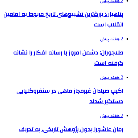
2 هفته پیش
پناهیان: بزرگ‌ترین تشییع‌های تاریخ مربوط به امامین
انقلاب است
2 هفته پیش
طلاجوران: دشمن امروز با رسانه افکار را نشانه
گرفته است
2 هفته پیش
اکیپ صیادان غیرمجاز ماهی در سنقروکلیایی
دستگیر شدند
2 هفته پیش
رمان عاشورا بدون پژوهش تاریخی، به تحریف