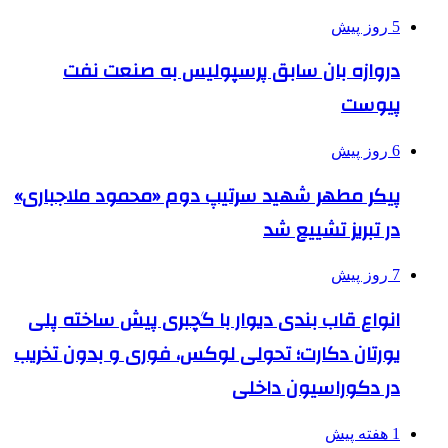
5 روز پیش
دروازه بان سابق پرسپولیس به صنعت نفت
پیوست
6 روز پیش
پیکر مطهر شهید سرتیپ دوم «محمود ملاجباری»
در تبریز تشییع شد
7 روز پیش
انواع قاب بندی دیوار با گچبری پیش ساخته پلی
یورتان دکارت؛ تحولی لوکس، فوری و بدون تخریب
در دکوراسیون داخلی
1 هفته پیش