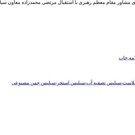
ی مشاور مقام معظم رهبری با استقبال مرتضی محمدزاده معاون سیاسی
امه
چاپ
دبلاست-سیلیس تصفیه آب-سیلیس استخر-سیلیس چمن مصنوعی