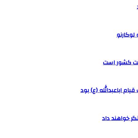
 لوکارنو
رفت کشور است
ام اباعبدالله (ع) بود
ر خواهند داد