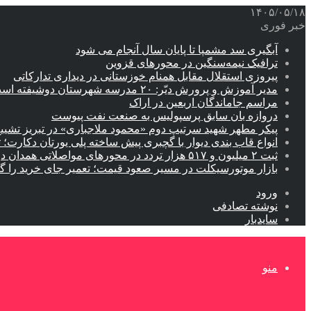
۱۴۰۵/۰۵/۱۸
خبر فوری
آبگیری سد مشمپا تا پایان سال آنجام می شود
ترافیک نیمه‌سنگین در محورهای قزوین
پیروزی استقلال مقابل همنام خوزستانی در دیداری تدارکاتی
مدیر آموزش و پرورش دیّر: ۲۰ مدرسه شهرستان دوشیفته است
مراسم جاماندگان اربعین در اراک
دروازه بان سابق پرسپولیس به صنعت نفت پیوست
پیکر مطهر شهید سرتیپ دوم «محمود ملاجباری» در تبریز تشیی
انواع قاب بندی دیوار با گچبری پیش ساخته پلی یورتان دکارت
ثبت ۲ میلیون و ۵۱۷ هزار تردد در محورهای مواصلاتی همدان در ایام اربعین
بازار موتورسیکلت در مسیر صعود قیمت؛ تعمیر جای خرید را 
ورود
نوشته تصادفی
سایدبار
منو