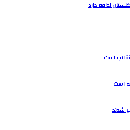
لستان ادامه دارد
 انقلاب است
ته است
ر شدند