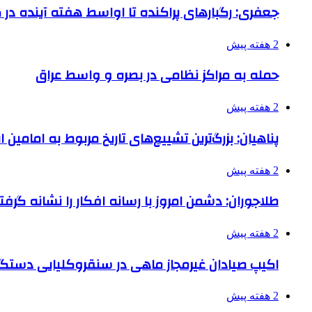
جعفری: رگبارهای پراکنده تا اواسط هفته آینده در گ
2 هفته پیش
حمله به مراکز نظامی در بصره و واسط عراق
2 هفته پیش
پناهیان: بزرگ‌ترین تشییع‌های تاریخ مربوط به امامین
2 هفته پیش
طلاجوران: دشمن امروز با رسانه افکار را نشانه گرف
2 هفته پیش
اکیپ صیادان غیرمجاز ماهی در سنقروکلیایی دستگی
2 هفته پیش