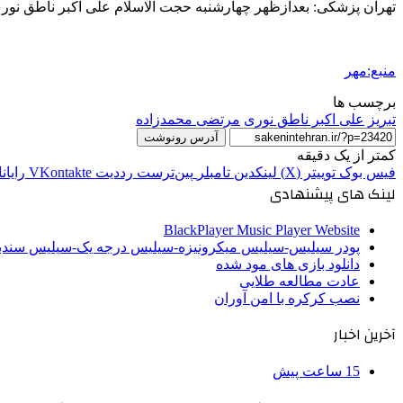
تهران پزشکی: بعدازظهر چهارشنبه حجت الاسلام علی اکبر ناطق نور
منبع:مهر
برچسب ها
تبریز
علی اکبر ناطق نوری
مرتضی محمدزاده
آدرس رونوشت
کمتر از یک دقیقه
فیس بوک
توییتر (X)
لینکدین
‫تامبلر
‫پین‌ترست
‫رددیت
‫VKontakte
رایان
لینک های پیشنهادی
BlackPlayer Music Player Website
پودر سیلیس-سیلیس میکرونیزه-سیلیس درجه یک-سیلیس سن
دانلود بازی های مود شده
عادت مطالعه طلایی
نصب کرکره با امن آوران
آخرین اخبار
15 ساعت پیش