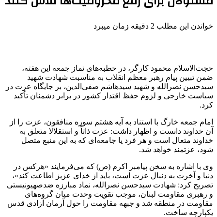
مسئولان برای رفع محرومیت‌ها تلاش کنند
خواندن این مطلب 2 دقیقه زمان میبرد
حجت‌الاسلام محمود کارگر، در خطبه‌های نماز جمعه این هفته،
ضمن تبیین پیام رهبر معظم انقلاب به مناسبت شهادت شهید
سیدحسن نصرالله و شهید سیدهاشم صفی‌الدین، بر جایگاه عزت در
سیاست خارجی و لزوم حفظ اقتدار کشور در برابر دشمنان تأکید
کرد.
امام جمعه خارگ با استناد به آیه هشتم سوره منافقون، عزت را از
آن خداوند دانست و اظهار داشت: عزت ذاتاً و استقلالا متعلق به
خداوند متعال است و هر فرد یا جامعه‌ای که به این منبع متصل
شود، عزتمند خواهد شد.
وی با اشاره به سخن پیامبر اکرم (ص) که می‌فرمایند «هرکس در
دنیا و آخرت به دنبال عزت است، باید از خدای عزیز اطاعت کند»،
تصریح کرد: شهادت سیدحسن نصرالله، نماد مبارزه ضدصهیونیستی
و رهبری مقاومت لبنان، موجب تقویت وحدت میان گروه‌های
مقاومت در منطقه شد و جبهه مقاومت را حول آرمان آزادی قدس
یکپارچه ساخت.