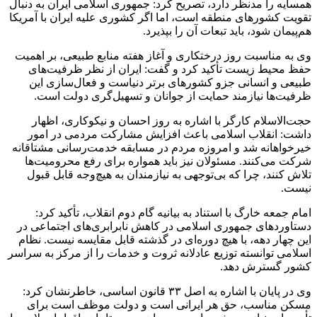
همسایه را مدنظر دارد، تصریح کرد: جمهوری اسلامی ایران به دنبال
تقویت کشورهای منطقه است، اما اگر کشوری علیه ایران با آمریکا
هم‌پیمان شود، باید تبعات آن را بپذیرد.
وی به مناسبت روز درختکاری و آغاز هفته منابع طبیعی، بر اهمیت
حفظ محیط زیست تأکید کرد و گفت: ایران از نظر ظرفیت‌های
طبیعی و انسانی جزو کشورهای برتر دنیاست و فعال‌سازی این
ظرفیت‌ها نیازمند حمایت از جوانان و تسهیل‌گری دولت است.
حجت‌الاسلام کارگر با اشاره به روز احسان و نیکوکاری، اظهار
داشت: انقلاب اسلامی باعث افزایش مشارکت مردمی در امور
خیرخواهانه شد و امروزه مردم در مسابقه خدمت‌رسانی مشتاقانه
شرکت می‌کنند. مسئولان نیز باید همواره برای رفع محرومیت‌ها
تلاش کنند، چرا که بی‌توجهی به نیازمندان به هیچ‌وجه قابل قبول
نیست.
امام جمعه خارگ با استناد به بیانیه گام دوم انقلاب، تأکید کرد:
دستاوردهای جمهوری اسلامی در کاهش نابرابری‌های اجتماعی در
این چهار دهه، با هیچ دوره‌ای در گذشته قابل مقایسه نیست. نظام
اسلامی توانسته توزیع عادلانه ثروت و خدمات را از مرکز به سراسر
کشور گسترش دهد.
وی در پایان با اشاره به اصل ۳۳ قانون اساسی، خاطرنشان کرد:
مسکن مناسب، حق هر ایرانی است و دولت موظف است برای