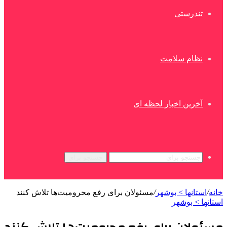
تندرستی
نظام سلامت
آخرین اخبار لحظه ای
جستجو برای
خانه
/
استانها > بوشهر
/
مسئولان برای رفع محرومیت‌ها تلاش کنند
استانها > بوشهر