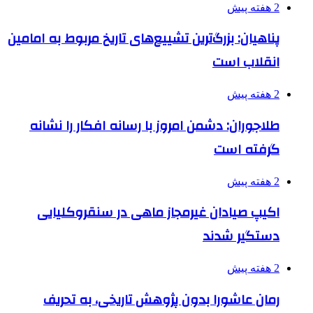
2 هفته پیش
پناهیان: بزرگ‌ترین تشییع‌های تاریخ مربوط به امامین
انقلاب است
2 هفته پیش
طلاجوران: دشمن امروز با رسانه افکار را نشانه
گرفته است
2 هفته پیش
اکیپ صیادان غیرمجاز ماهی در سنقروکلیایی
دستگیر شدند
2 هفته پیش
رمان عاشورا بدون پژوهش تاریخی، به تحریف