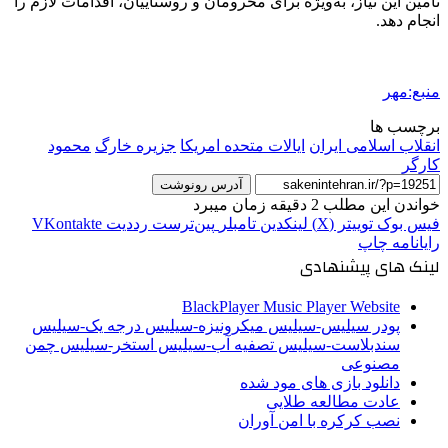
تأمین این نیاز، به‌ویژه برای محرومان و روستاییان، اقدامات لازم را
انجام دهد.
منبع:مهر
برچسب ها
انقلاب اسلامی ایران
ایالات متحده امریکا
جزیره خارگ
محمود
کارگر
آدرس رونوشت
خواندن این مطلب 2 دقیقه زمان میبرد
فیس بوک
توییتر (X)
لینکدین
‫تامبلر
‫پین‌ترست
‫رددیت
‫VKontakte
رایانامه
چاپ
لینک های پیشنهادی
BlackPlayer Music Player Website
پودر سیلیس-سیلیس میکرونیزه-سیلیس درجه یک-سیلیس
سندبلاست-سیلیس تصفیه آب-سیلیس استخر-سیلیس چمن
مصنوعی
دانلود بازی های مود شده
عادت مطالعه طلایی
نصب کرکره با امن آوران