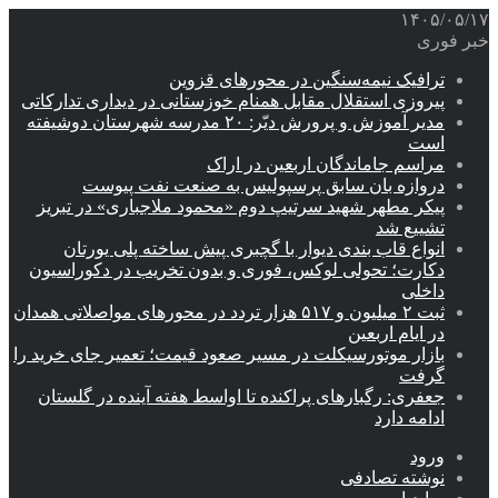
۱۴۰۵/۰۵/۱۷
خبر فوری
ترافیک نیمه‌سنگین در محورهای قزوین
پیروزی استقلال مقابل همنام خوزستانی در دیداری تدارکاتی
مدیر آموزش و پرورش دیّر: ۲۰ مدرسه شهرستان دوشیفته
است
مراسم جاماندگان اربعین در اراک
دروازه بان سابق پرسپولیس به صنعت نفت پیوست
پیکر مطهر شهید سرتیپ دوم «محمود ملاجباری» در تبریز
تشییع شد
انواع قاب بندی دیوار با گچبری پیش ساخته پلی یورتان
دکارت؛ تحولی لوکس، فوری و بدون تخریب در دکوراسیون
داخلی
ثبت ۲ میلیون و ۵۱۷ هزار تردد در محورهای مواصلاتی همدان
در ایام اربعین
بازار موتورسیکلت در مسیر صعود قیمت؛ تعمیر جای خرید را
گرفت
جعفری: رگبارهای پراکنده تا اواسط هفته آینده در گلستان
ادامه دارد
ورود
نوشته تصادفی