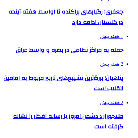
جعفری: رگبارهای پراکنده تا اواسط هفته آینده
در گلستان ادامه دارد
1 هفته پیش
حمله به مراکز نظامی در بصره و واسط عراق
2 هفته پیش
پناهیان: بزرگ‌ترین تشییع‌های تاریخ مربوط به امامین
انقلاب است
2 هفته پیش
طلاجوران: دشمن امروز با رسانه افکار را نشانه
گرفته است