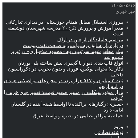
۱۴۰۵/۰۵/۱۶
خبر فوری
پیروزی استقلال مقابل همنام خوزستانی در دیداری تدارکاتی
مدیر آموزش و پرورش دیّر: ۲۰ مدرسه شهرستان دوشیفته
است
مراسم جاماندگان اربعین در اراک
دروازه بان سابق پرسپولیس به صنعت نفت پیوست
پیکر مطهر شهید سرتیپ دوم «محمود ملاجباری» در تبریز
تشییع شد
انواع قاب بندی دیوار با گچبری پیش ساخته پلی یورتان
دکارت؛ تحولی لوکس، فوری و بدون تخریب در دکوراسیون
داخلی
ثبت ۲ میلیون و ۵۱۷ هزار تردد در محورهای مواصلاتی همدان
در ایام اربعین
بازار موتورسیکلت در مسیر صعود قیمت؛ تعمیر جای خرید را
گرفت
جعفری: رگبارهای پراکنده تا اواسط هفته آینده در گلستان
ادامه دارد
حمله به مراکز نظامی در بصره و واسط عراق
ورود
نوشته تصادفی