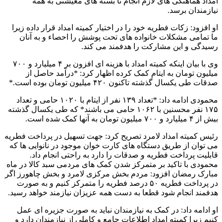
امداد هماهنگی های لازم انجام تا بسته های معیشتی به همه
نیازمندان برسد.
او افزود: زکات فطریه خود را در اختیار کمیته امداد قرار داده زیرا
ما تمامی مشکلات خانواده های تحت پوشش را احصاء و به آنان
رسیدگی و این مشارکت را هدفمند می کند.
وی با بیان اینکه کمیته امداد با هزینه ای افزون بر ۴ میلیارد و ۷۰۰
میلیون تومان به ایتام کمک کرده اظهار کرد: *درآمد حاصل از
صدقات طی یکسال گذشته تاکنون ۴۲۰ میلیون تومان بوده است.*
محمودی ادامه داد: *تعداد ۱۳۹ نفر از ایتام با ۱۰۲۰ حامی و تعداد
۱۷۵ نفر محسنین با ۱۰۶۲ حامی می باشند* که طی یکسال گذشته
بیش از ۴ میلیارد و ۷۰۰ میلیون تومان به آنها کمک شده است.
رئیس کمیته امداد لامرد تصریح کرد: جهت تسهیل در پرداخت فطریه
می توان از طریق دستگاه های کارت خوان موجود در نانوایی ها که
قابلیت پرداخت فطریه و صدقات را دارد به راحتی انجام داد.
محمودی با تاکید بر متمرکز شدن کمک های مردمی سبد کالا در ماه
مبارک رمضان افزود: مردم بخش مرکزی لامرد و بخش چاهورز اگر
در پرداخت فطریه ۵۰ درصد فطریه را متمرکز کنیم و به صورت
هدفمند انجام شود قطعا به دست همه عزیزان نیازمند خواهد رسید.
او ادامه داد: در کمک به نیازمندان نباید به صورت جزیره ای عمل
کنیم زیرا کمیته امداد اطلاعات جامع و کاملی از نیازمندان دارد و