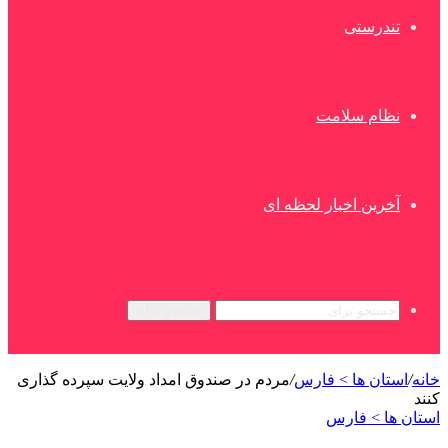
تندرستی
نظام سلامت
آخرین اخبار لحظه ای
جستجو برای
خانه
/
استان ها > فارس
/
مردم در صندوق امداد ولایت سپرده گذاری
کنند
استان ها > فارس