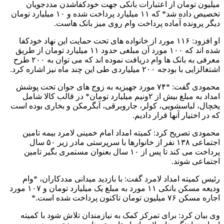
میلیون تومان از اعتبارات بانکی جهت خودکفاشدن مددجویان
تخصیص داده شد* که ۱۱ میلیارد پرداخت شده و ۱۰ میلیارد تومان
دیگر پرونده آماده پرداخت وام روی میز بانک هاست.
او افزود: ۱۱۶ مورد از خانواده های تحت حمایت این نهاد خودکفا
شده اند که ۱۰۰ مورد آن مبلغی حدود ۱۱ میلیارد تومان از طریق
معرفی به بانک ها وام دریافت نموده اند که می توان به ۲۰۰ طرح
اشتغالزایی با بودجه ۲۰۰ میلیاردی طی این چند ماه نیز اشاره کرد.
محمودی گفت: *۷۴ مورد جهیزیه به زوج های جوان تحت پوشش
امداد به مبلغ بیش از ۲ونیم میلیارد تومان* در قالب کالا شامل
یخچال، لباسشویی، کولر، جاروبرقی، آبگرمکن و بخاری بوده است
که در اختیار آنها قرار دادیم.
محمودی تصریح کرد: کمیته امداد امام خمینی لامرد بیمه تامین
اجتماعی ۱۳۸ نفر از خانوارها با سرپرستی مادر زیر ۵۰ سال
پرداخت می کند تا پس از ۱۰ سال بعنوان مستمری بگیر تامین
اجتماعی شوند.
رئیس کمیته امداد لامرد گفت: با بازدید میدانی مددکاران، *وام
ودیعه مسکن بانکی ۱۱ مورد به مبلغ یک میلیارد تومان و ۱۰۷ مورد
اجاره مسکن ۷۶ میلیون تومان تاکنون پرداخت شده است.*
وی بیان کرد: برای تمرکز کمک به نیازمندان تلاش شود با کمیته