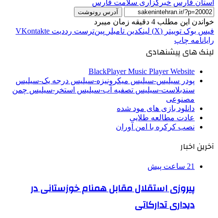
استان فارس
خبرگزاری سلامت فارس
آدرس رونوشت
خواندن این مطلب 4 دقیقه زمان میبرد
فیس بوک
توییتر (X)
لینکدین
‫تامبلر
‫پین‌ترست
‫رددیت
‫VKontakte
رایانامه
چاپ
لینک های پیشنهادی
BlackPlayer Music Player Website
پودر سیلیس-سیلیس میکرونیزه-سیلیس درجه یک-سیلیس
سندبلاست-سیلیس تصفیه آب-سیلیس استخر-سیلیس چمن
مصنوعی
دانلود بازی های مود شده
عادت مطالعه طلایی
نصب کرکره با امن آوران
آخرین اخبار
21 ساعت پیش
پیروزی استقلال مقابل همنام خوزستانی در
دیداری تدارکاتی