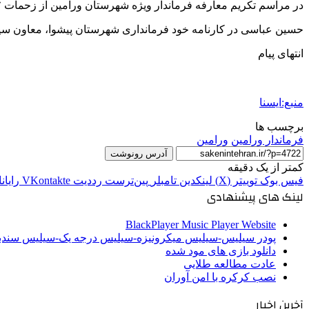
در مراسم تکریم معارفه فرماندار ویژه شهرستان ورامین از زحمات ۳۷ ماهه محید درویشی تقدیر شد و حسین عباسی به عنوان سرپرست فرمانداری ویژه شهرستان ورامین معرفی شد.
حسین عباسی در کارنامه خود فرمانداری شهرستان پیشوا، معاون سیا
انتهای پیام
منبع:ایسنا
برچسب ها
فرماندار ورامین
ورامین
آدرس رونوشت
کمتر از یک دقیقه
فیس بوک
توییتر (X)
لینکدین
‫تامبلر
‫پین‌ترست
‫رددیت
‫VKontakte
رایان
لینک های پیشنهادی
BlackPlayer Music Player Website
پودر سیلیس-سیلیس میکرونیزه-سیلیس درجه یک-سیلیس سن
دانلود بازی های مود شده
عادت مطالعه طلایی
نصب کرکره با امن آوران
آخرین اخبار