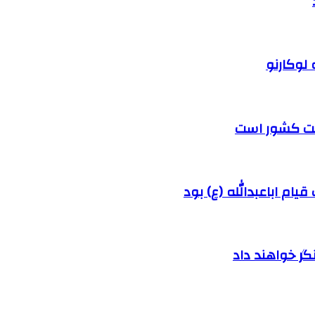
 لوکارنو
رفت کشور است
ام اباعبدالله (ع) بود
ر خواهند داد