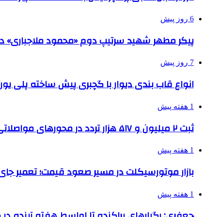
6 روز پیش
پیکر مطهر شهید سرتیپ دوم «محمود ملاجباری» در 
7 روز پیش
انواع قاب بندی دیوار با گچبری پیش ساخته پلی یو
1 هفته پیش
ثبت ۲ میلیون و ۵۱۷ هزار تردد در محورهای مواصلاتی همدان در ایام اربعین
1 هفته پیش
بازار موتورسیکلت در مسیر صعود قیمت؛ تعمیر جای 
1 هفته پیش
جعفری: رگبارهای پراکنده تا اواسط هفته آینده در گ