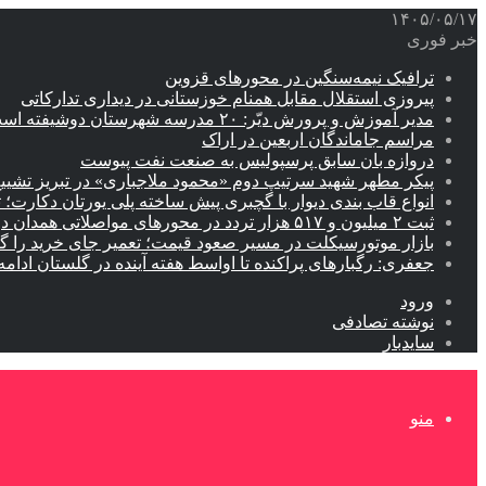
۱۴۰۵/۰۵/۱۷
خبر فوری
ترافیک نیمه‌سنگین در محورهای قزوین
پیروزی استقلال مقابل همنام خوزستانی در دیداری تدارکاتی
مدیر آموزش و پرورش دیّر: ۲۰ مدرسه شهرستان دوشیفته است
مراسم جاماندگان اربعین در اراک
دروازه بان سابق پرسپولیس به صنعت نفت پیوست
پیکر مطهر شهید سرتیپ دوم «محمود ملاجباری» در تبریز تشیی
انواع قاب بندی دیوار با گچبری پیش ساخته پلی یورتان دکارت
ثبت ۲ میلیون و ۵۱۷ هزار تردد در محورهای مواصلاتی همدان در ایام اربعین
بازار موتورسیکلت در مسیر صعود قیمت؛ تعمیر جای خرید را 
جعفری: رگبارهای پراکنده تا اواسط هفته آینده در گلستان ادامه 
ورود
نوشته تصادفی
سایدبار
منو