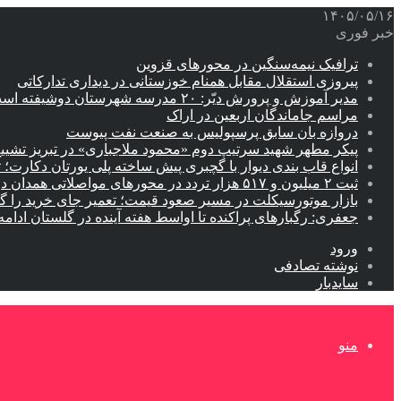
۱۴۰۵/۰۵/۱۶
خبر فوری
ترافیک نیمه‌سنگین در محورهای قزوین
پیروزی استقلال مقابل همنام خوزستانی در دیداری تدارکاتی
مدیر آموزش و پرورش دیّر: ۲۰ مدرسه شهرستان دوشیفته است
مراسم جاماندگان اربعین در اراک
دروازه بان سابق پرسپولیس به صنعت نفت پیوست
پیکر مطهر شهید سرتیپ دوم «محمود ملاجباری» در تبریز تشیی
انواع قاب بندی دیوار با گچبری پیش ساخته پلی یورتان دکارت
ثبت ۲ میلیون و ۵۱۷ هزار تردد در محورهای مواصلاتی همدان در ایام اربعین
بازار موتورسیکلت در مسیر صعود قیمت؛ تعمیر جای خرید را 
جعفری: رگبارهای پراکنده تا اواسط هفته آینده در گلستان ادامه 
ورود
نوشته تصادفی
سایدبار
منو