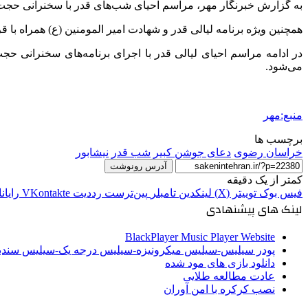
به گزارش خبرنگار مهر، مراسم احیای شب‌های قدر با سخنرانی حجت ا
همچنین ویژه برنامه لیالی قدر و شهادت امیر
المومنین
(
ع)
همراه با ق
در ادامه مراسم احیای لیالی قدر با اجرای برنامه‌های سخنرانی حج
می‌شود.
منبع:مهر
برچسب ها
خراسان رضوی
دعای جوشن کبیر
شب قدر
نیشابور
آدرس رونوشت
کمتر از یک دقیقه
فیس بوک
توییتر (X)
لینکدین
‫تامبلر
‫پین‌ترست
‫رددیت
‫VKontakte
رایان
لینک های پیشنهادی
BlackPlayer Music Player Website
پودر سیلیس-سیلیس میکرونیزه-سیلیس درجه یک-سیلیس سن
دانلود بازی های مود شده
عادت مطالعه طلایی
نصب کرکره با امن آوران