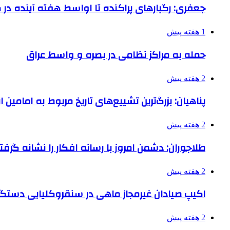
جعفری: رگبارهای پراکنده تا اواسط هفته آینده در گ
1 هفته پیش
حمله به مراکز نظامی در بصره و واسط عراق
2 هفته پیش
پناهیان: بزرگ‌ترین تشییع‌های تاریخ مربوط به امامین
2 هفته پیش
طلاجوران: دشمن امروز با رسانه افکار را نشانه گرف
2 هفته پیش
اکیپ صیادان غیرمجاز ماهی در سنقروکلیایی دستگی
2 هفته پیش