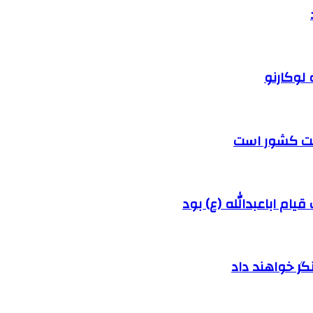
 لوکارنو
رفت کشور است
ام اباعبدالله (ع) بود
ر خواهند داد