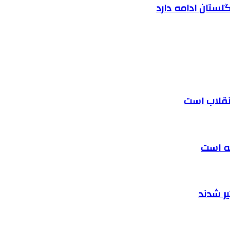
لستان ادامه دارد
 انقلاب است
ته است
ر شدند