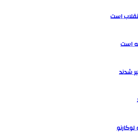
 انقلاب است
ته است
ر شدند
 لوکارنو