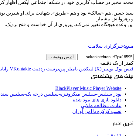
محمد مخبر در حساب کاربری خود در شبکه اجتماعی ایکس اظهار کرد
سید حسن، هم «سالک» بود و هم «طریق». شهادت برای او شیرین بود و 
و رهروانش بیشمار.
این وعده هیچگاه تغییر نمی‌کند: پیروزی از آن خداست و فتح نزدیک.
منبع:خبرگزاری سلامت
آدرس رونوشت
کمتر از یک دقیقه
فیس بوک
توییتر (X)
لینکدین
‫تامبلر
‫پین‌ترست
‫رددیت
‫VKontakte
رایان
لینک های پیشنهادی
BlackPlayer Music Player Website
پودر سیلیس-سیلیس میکرونیزه-سیلیس درجه یک-سیلیس سن
دانلود بازی های مود شده
عادت مطالعه طلایی
نصب کرکره با امن آوران
آخرین اخبار
11 دقیقه پیش