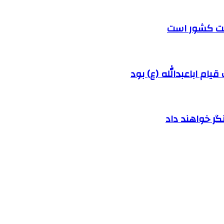
رفت کشور است
ام اباعبدالله (ع) بود
ر خواهند داد