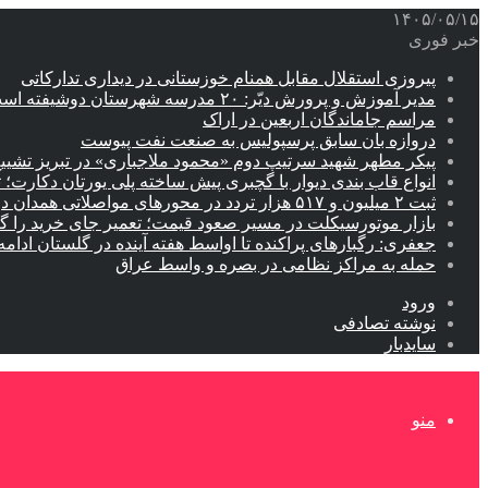
۱۴۰۵/۰۵/۱۵
خبر فوری
پیروزی استقلال مقابل همنام خوزستانی در دیداری تدارکاتی
مدیر آموزش و پرورش دیّر: ۲۰ مدرسه شهرستان دوشیفته است
مراسم جاماندگان اربعین در اراک
دروازه بان سابق پرسپولیس به صنعت نفت پیوست
پیکر مطهر شهید سرتیپ دوم «محمود ملاجباری» در تبریز تشیی
انواع قاب بندی دیوار با گچبری پیش ساخته پلی یورتان دکارت
ثبت ۲ میلیون و ۵۱۷ هزار تردد در محورهای مواصلاتی همدان در ایام اربعین
بازار موتورسیکلت در مسیر صعود قیمت؛ تعمیر جای خرید را 
جعفری: رگبارهای پراکنده تا اواسط هفته آینده در گلستان ادامه 
حمله به مراکز نظامی در بصره و واسط عراق
ورود
نوشته تصادفی
سایدبار
منو