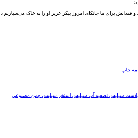
:
فقدانش برای ما جانکاه. امروز پیکر عزیز او را به خاک می‌سپاریم 
امه
چاپ
دبلاست-سیلیس تصفیه آب-سیلیس استخر-سیلیس چمن مصنوعی