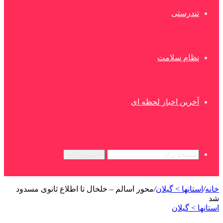
تندرستی
نظام سلامت
آخرین اخبار لحظه ای
جستجو برای
خانه
/
استانها > گیلان
/
محور اسالم – خلخال تا اطلاع ثانوی مسدود
شد
استانها > گیلان