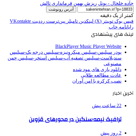
جاده خلخال - پونل
ریزش بهمن
فرمانداری تالش
آدرس رونوشت
کمتر از یک دقیقه
فیس بوک
توییتر (X)
لینکدین
‫تامبلر
‫پین‌ترست
‫رددیت
‫VKontakte
رایانامه
چاپ
لینک های پیشنهادی
BlackPlayer Music Player Website
پودر سیلیس-سیلیس میکرونیزه-سیلیس درجه یک-سیلیس
سندبلاست-سیلیس تصفیه آب-سیلیس استخر-سیلیس چمن
مصنوعی
دانلود بازی های مود شده
عادت مطالعه طلایی
نصب کرکره با امن آوران
آخرین اخبار
22 ساعت پیش
ترافیک نیمه‌سنگین در محورهای قزوین
2 روز پیش