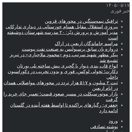
۱۴۰۵/۰۵/۱۷
خبر فوری
ترافیک نیمه‌سنگین در محورهای قزوین
پیروزی استقلال مقابل همنام خوزستانی در دیداری تدارکاتی
مدیر آموزش و پرورش دیّر: ۲۰ مدرسه شهرستان دوشیفته
است
مراسم جاماندگان اربعین در اراک
دروازه بان سابق پرسپولیس به صنعت نفت پیوست
پیکر مطهر شهید سرتیپ دوم «محمود ملاجباری» در تبریز
تشییع شد
انواع قاب بندی دیوار با گچبری پیش ساخته پلی یورتان
دکارت؛ تحولی لوکس، فوری و بدون تخریب در دکوراسیون
داخلی
ثبت ۲ میلیون و ۵۱۷ هزار تردد در محورهای مواصلاتی همدان
در ایام اربعین
بازار موتورسیکلت در مسیر صعود قیمت؛ تعمیر جای خرید را
گرفت
جعفری: رگبارهای پراکنده تا اواسط هفته آینده در گلستان
ادامه دارد
ورود
نوشته تصادفی