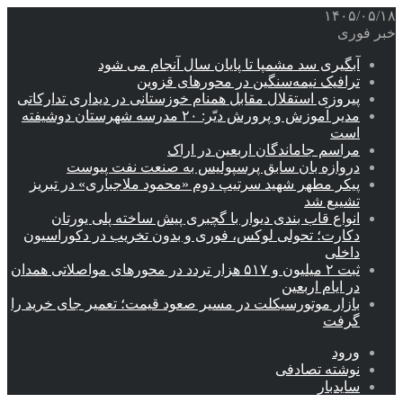
۱۴۰۵/۰۵/۱۸
خبر فوری
آبگیری سد مشمپا تا پایان سال آنجام می شود
ترافیک نیمه‌سنگین در محورهای قزوین
پیروزی استقلال مقابل همنام خوزستانی در دیداری تدارکاتی
مدیر آموزش و پرورش دیّر: ۲۰ مدرسه شهرستان دوشیفته
است
مراسم جاماندگان اربعین در اراک
دروازه بان سابق پرسپولیس به صنعت نفت پیوست
پیکر مطهر شهید سرتیپ دوم «محمود ملاجباری» در تبریز
تشییع شد
انواع قاب بندی دیوار با گچبری پیش ساخته پلی یورتان
دکارت؛ تحولی لوکس، فوری و بدون تخریب در دکوراسیون
داخلی
ثبت ۲ میلیون و ۵۱۷ هزار تردد در محورهای مواصلاتی همدان
در ایام اربعین
بازار موتورسیکلت در مسیر صعود قیمت؛ تعمیر جای خرید را
گرفت
ورود
نوشته تصادفی
سایدبار