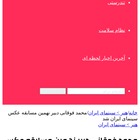
تندرستی
نظام سلامت
آخرین اخبار لحظه ای
جستجو برای
خانه
/
هنر > سینمای ایران
/
محمد فوقانی دبیر نهمین مسابقه عکس
سینمای ایران شد
هنر > سینمای ایران