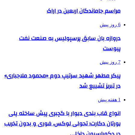
مراسم جاماندگان اربعین در اراک
6 روز پیش
دروازه بان سابق پرسپولیس به صنعت نفت
پیوست
7 روز پیش
پیکر مطهر شهید سرتیپ دوم «محمود ملاجباری»
در تبریز تشییع شد
1 هفته پیش
انواع قاب بندی دیوار با گچبری پیش ساخته پلی
یورتان دکارت؛ تحولی لوکس، فوری و بدون تخریب
در دکوراسیون داخلی