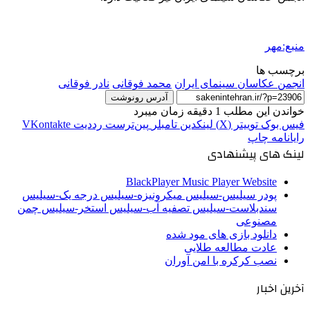
منبع:مهر
برچسب ها
انجمن عکاسان سینمای ایران
محمد فوقانی
نادر فوقانی
آدرس رونوشت
خواندن این مطلب 1 دقیقه زمان میبرد
فیس بوک
توییتر (X)
لینکدین
‫تامبلر
‫پین‌ترست
‫رددیت
‫VKontakte
رایانامه
چاپ
لینک های پیشنهادی
BlackPlayer Music Player Website
پودر سیلیس-سیلیس میکرونیزه-سیلیس درجه یک-سیلیس
سندبلاست-سیلیس تصفیه آب-سیلیس استخر-سیلیس چمن
مصنوعی
دانلود بازی های مود شده
عادت مطالعه طلایی
نصب کرکره با امن آوران
آخرین اخبار