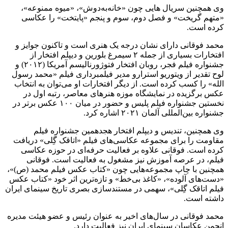
وی همچنین سریال هایی چون «خانه‌به‌دوش»، «میوه ممنوعه»،
«متهم گریخت» و فصل دوم، سوم و پنجم «پایتخت» را عکاسی
کرده است.
محمد فوقانی دارای نشان درجه یک هنری است و تاکنون جوایز و
افتخارات بسیاری از جمله ۲ سیمرغ بلورین و دیپلم افتخار از
جشنواره فیلم فجر، روبان افتخار فتوژورنالیسم آمریکا (۲۰۱۲) و
لوح تقدیر از ویتوریو استرارو مدیر فیلمبرداری فیلم «محمد رسول
الله» را کسب کرده است. از دیگر افتخارات او می‌توان به انتخاب
عکس برگزیده در نمایشگاه موزه هنرهای معاصر، رتبه اول در
نخستین جشنواره فیلم پلیس و حضور در میان ۱۰۰ عکس برتر در
جشنواره بین‌المللی آلمان ۲۰۲۱ اشاره کرد.
وی همچنین، تندیس و دیپلم افتخار هجدهمین جشنواره فیلم
مقاومت را برای مجموعه عکاسی‌های فیلم «اتاقک گِلی» دریافت
کرده است. فوقانی علاوه بر فعالیت حرفه‌ای در حوزه عکاسی
فیلم، در عرصه آموزش نیز مشغول به فعالیت است. فوقانی
همچنین با چاپ مجموعه‌هایی چون «کتاب عکس فیلم محمد (ص)»،
«دست‌های آلوده»، «کاغذ بی‌خط» و تازه‌ترین اثر خود «کتاب عکس
فیلم اتاقک گِلی»، سهمی در مستندسازی بصری تاریخ سینمای ایران
داشته است.
محمد فوقانی در سال‌های اخیر به عنوان رئیس و عضو هیئت مدیره
انجمن عکاسان سینمای ایران نیز فعالیت دارد.