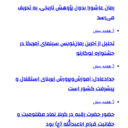
رمان عاشورا بدون پژوهش تاریخی، به تحریف
می‌رسد
3 هفته پیش
تجلیل از آخرین رمان‌نویس سینمای آمریکا در
جشنواره لوکارنو
3 هفته پیش
حدادعادل: آموزش‌وپرورش زیربنای استقلال و
پیشرفت کشور است
3 هفته پیش
حضور حضرت رقیه در کربلا نماد مظلومیت و
حقانیت قیام اباعبدالله (ع) بود