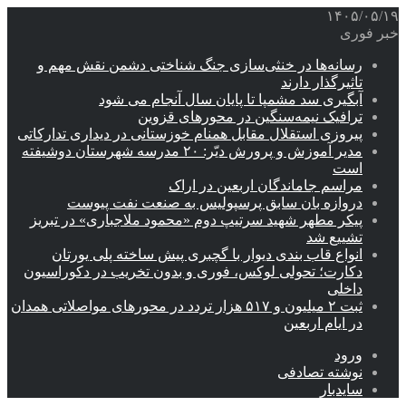
۱۴۰۵/۰۵/۱۹
خبر فوری
رسانه‌ها در خنثی‌سازی جنگ شناختی دشمن نقش‌ مهم و
تاثیرگذار دارند
آبگیری سد مشمپا تا پایان سال آنجام می شود
ترافیک نیمه‌سنگین در محورهای قزوین
پیروزی استقلال مقابل همنام خوزستانی در دیداری تدارکاتی
مدیر آموزش و پرورش دیّر: ۲۰ مدرسه شهرستان دوشیفته
است
مراسم جاماندگان اربعین در اراک
دروازه بان سابق پرسپولیس به صنعت نفت پیوست
پیکر مطهر شهید سرتیپ دوم «محمود ملاجباری» در تبریز
تشییع شد
انواع قاب بندی دیوار با گچبری پیش ساخته پلی یورتان
دکارت؛ تحولی لوکس، فوری و بدون تخریب در دکوراسیون
داخلی
ثبت ۲ میلیون و ۵۱۷ هزار تردد در محورهای مواصلاتی همدان
در ایام اربعین
ورود
نوشته تصادفی
سایدبار