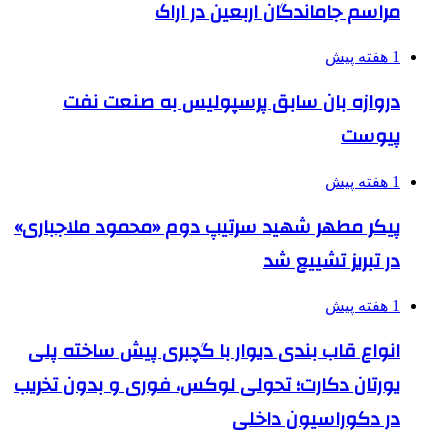
مراسم جاماندگان اربعین در اراک
1 هفته پیش
دروازه بان سابق پرسپولیس به صنعت نفت
پیوست
1 هفته پیش
پیکر مطهر شهید سرتیپ دوم «محمود ملاجباری»
در تبریز تشییع شد
1 هفته پیش
انواع قاب بندی دیوار با گچبری پیش ساخته پلی
یورتان دکارت؛ تحولی لوکس، فوری و بدون تخریب
در دکوراسیون داخلی