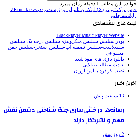
خواندن این مطلب 1 دقیقه زمان میبرد
فیس بوک
توییتر (X)
لینکدین
‫تامبلر
‫پین‌ترست
‫رددیت
‫VKontakte
رایانامه
چاپ
لینک های پیشنهادی
BlackPlayer Music Player Website
پودر سیلیس-سیلیس میکرونیزه-سیلیس درجه یک-سیلیس
سندبلاست-سیلیس تصفیه آب-سیلیس استخر-سیلیس چمن
مصنوعی
دانلود بازی های مود شده
عادت مطالعه طلایی
نصب کرکره با امن آوران
آخرین اخبار
13 ساعت پیش
رسانه‌ها در خنثی‌سازی جنگ شناختی دشمن نقش‌
مهم و تاثیرگذار دارند
2 روز پیش