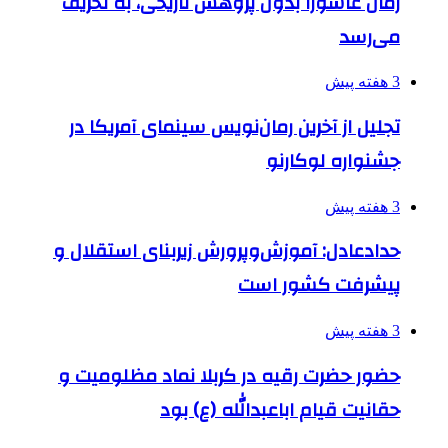
رمان عاشورا بدون پژوهش تاریخی، به تحریف
می‌رسد
3 هفته پیش
تجلیل از آخرین رمان‌نویس سینمای آمریکا در
جشنواره لوکارنو
3 هفته پیش
حدادعادل: آموزش‌وپرورش زیربنای استقلال و
پیشرفت کشور است
3 هفته پیش
حضور حضرت رقیه در کربلا نماد مظلومیت و
حقانیت قیام اباعبدالله (ع) بود