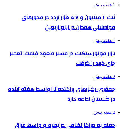
1 هفته پیش
ثبت ۲ میلیون و ۵۱۷ هزار تردد در محورهای
مواصلاتی همدان در ایام اربعین
1 هفته پیش
بازار موتورسیکلت در مسیر صعود قیمت؛ تعمیر
جای خرید را گرفت
2 هفته پیش
جعفری: رگبارهای پراکنده تا اواسط هفته آینده
در گلستان ادامه دارد
2 هفته پیش
حمله به مراکز نظامی در بصره و واسط عراق