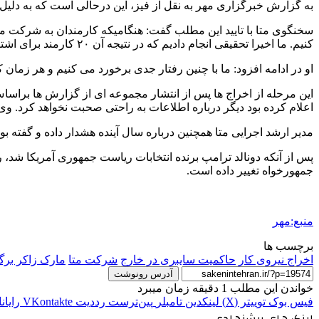
به گزارش خبرگزاری مهر به نقل از فیز، این درحالی است که به دلیل
سخنگوی متا با تایید این مطلب گفت: هنگامیکه کارمندان به شرکت ما
کنیم. ما اخیرا تحقیقی انجام دادیم که در نتیجه آن ۲۰ کارمند برای اشتراک گذاری اطلاعات محرمانه با خارج از شرکت اخراج شده اند. پیش بینی می شود تعداد کارمندان اخراجی بیشتر نیز شود.
او در ادامه افزود: ما با چنین رفتار جدی برخورد می کنیم و هر زما
این مرحله از اخراج ها پس از انتشار مجموعه ای از گزارش ها براسا
اعلام کرده بود دیگر درباره اطلاعات به راحتی صحبت نخواهد کرد. وی
مدیر ارشد اجرایی متا همچنین درباره سال آینده هشدار داده و گفته ب
پس از آنکه دونالد ترامپ برنده انتخابات ریاست جمهوری آمریکا ش
جمهورخواه تغییر داده است.
منبع:مهر
برچسب ها
اخراج نیروی کار
حاکمیت سایبری در خارج
شرکت متا
مارک زاکر بر
آدرس رونوشت
خواندن این مطلب 1 دقیقه زمان میبرد
فیس بوک
توییتر (X)
لینکدین
‫تامبلر
‫پین‌ترست
‫رددیت
‫VKontakte
رایان
لینک های پیشنهادی