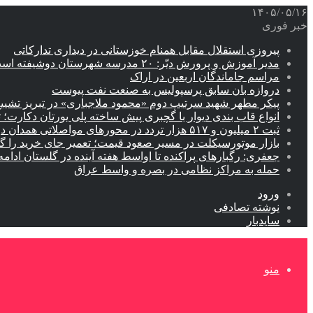
۱۴۰۵/۰۵/۱۶
خبر فوری
پیروزی استقلال مقابل همنام خوزستانی در دیداری تدارکاتی
مدیر آموزش و پرورش دیّر: ۲۰ مدرسه شهرستان دوشیفته است
مراسم جاماندگان اربعین در اراک
دروازه بان سابق پرسپولیس به صنعت نفت پیوست
پیکر مطهر شهید سرتیپ دوم «محمود ملاجباری» در تبریز تشیی
انواع قاب بندی دیوار با گچبری پیش ساخته پلی یورتان دکارت
ثبت ۲ میلیون و ۵۱۷ هزار تردد در محورهای مواصلاتی همدان در ایام اربعین
بازار موتورسیکلت در مسیر صعود قیمت؛ تعمیر جای خرید را 
جعفری: رگبارهای پراکنده تا اواسط هفته آینده در گلستان ادامه 
حمله به مراکز نظامی در بصره و واسط عراق
ورود
نوشته تصادفی
سایدبار
منو