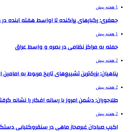
1 هفته پیش
جعفری: رگبارهای پراکنده تا اواسط هفته آینده در گ
1 هفته پیش
حمله به مراکز نظامی در بصره و واسط عراق
2 هفته پیش
پناهیان: بزرگ‌ترین تشییع‌های تاریخ مربوط به امامین
2 هفته پیش
طلاجوران: دشمن امروز با رسانه افکار را نشانه گرف
2 هفته پیش
اکیپ صیادان غیرمجاز ماهی در سنقروکلیایی دستگی