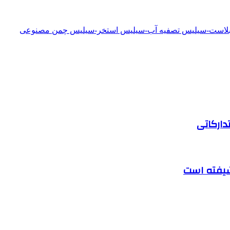
دبلاست-سیلیس تصفیه آب-سیلیس استخر-سیلیس چمن مصنوعی
دارکاتی