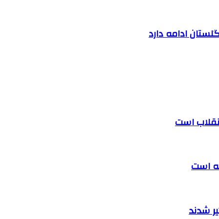
لستان ادامه دارد
 انقلاب است
ته است
ر شدند