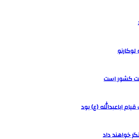
 لوکارنو
رفت کشور است
ام اباعبدالله (ع) بود
ر خواهند داد