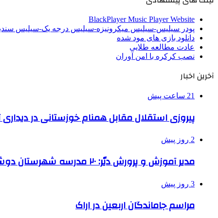
BlackPlayer Music Player Website
پودر سیلیس-سیلیس میکرونیزه-سیلیس درجه یک-سیلیس سن
دانلود بازی های مود شده
عادت مطالعه طلایی
نصب کرکره با امن آوران
آخرین اخبار
21 ساعت پیش
پیروزی استقلال مقابل همنام خوزستانی در دیداری ت
2 روز پیش
مدیر آموزش و پرورش دیّر: ۲۰ مدرسه شهرستان دوشیفته است
3 روز پیش
مراسم جاماندگان اربعین در اراک