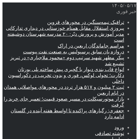
۱۴۰۵/۰۵/۱۷
خبر فوری
ترافیک نیمه‌سنگین در محورهای قزوین
پیروزی استقلال مقابل همنام خوزستانی در دیداری تدارکاتی
مدیر آموزش و پرورش دیّر: ۲۰ مدرسه شهرستان دوشیفته
است
مراسم جاماندگان اربعین در اراک
دروازه بان سابق پرسپولیس به صنعت نفت پیوست
پیکر مطهر شهید سرتیپ دوم «محمود ملاجباری» در تبریز
تشییع شد
انواع قاب بندی دیوار با گچبری پیش ساخته پلی یورتان
دکارت؛ تحولی لوکس، فوری و بدون تخریب در دکوراسیون
داخلی
ثبت ۲ میلیون و ۵۱۷ هزار تردد در محورهای مواصلاتی همدان
در ایام اربعین
بازار موتورسیکلت در مسیر صعود قیمت؛ تعمیر جای خرید را
گرفت
جعفری: رگبارهای پراکنده تا اواسط هفته آینده در گلستان
ادامه دارد
ورود
نوشته تصادفی