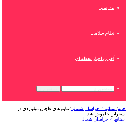
تندرستی
نظام سلامت
آخرین اخبار لحظه ای
جستجو برای
خانه
/
استانها > خراسان شمالی
/
ماینرهای قاچاق میلیاردی در
اسفراین خاموش شد
استانها > خراسان شمالی