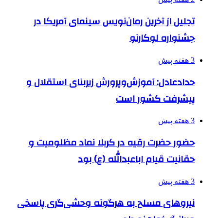
تجلیل از آخرین رمان‌نویس سینمای آمریکا در
جشنواره لوکارنو
3 هفته پیش
حدادعادل: آموزش‌وپرورش زیربنای استقلال و
پیشرفت کشور است
3 هفته پیش
حضور حضرت رقیه در کربلا نماد مظلومیت و
حقانیت قیام اباعبدالله (ع) بود
3 هفته پیش
نیروهای مسلح به هرگونه وحشی‌گری پاسخی