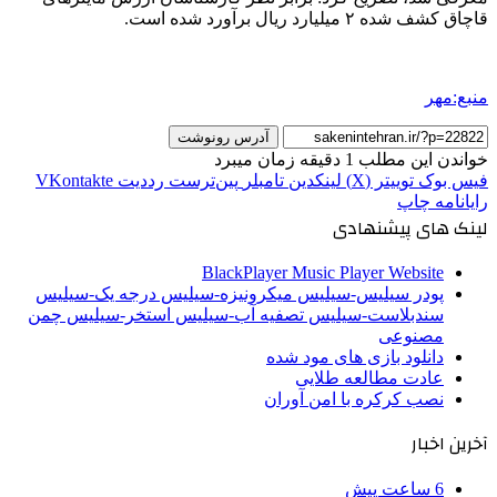
قاچاق کشف شده ۲ میلیارد ریال برآورد شده است.
منبع:مهر
آدرس رونوشت
خواندن این مطلب 1 دقیقه زمان میبرد
فیس بوک
توییتر (X)
لینکدین
‫تامبلر
‫پین‌ترست
‫رددیت
‫VKontakte
رایانامه
چاپ
لینک های پیشنهادی
BlackPlayer Music Player Website
پودر سیلیس-سیلیس میکرونیزه-سیلیس درجه یک-سیلیس
سندبلاست-سیلیس تصفیه آب-سیلیس استخر-سیلیس چمن
مصنوعی
دانلود بازی های مود شده
عادت مطالعه طلایی
نصب کرکره با امن آوران
آخرین اخبار
6 ساعت پیش