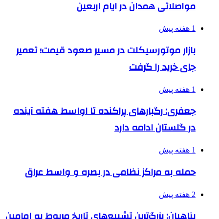
مواصلاتی همدان در ایام اربعین
1 هفته پیش
بازار موتورسیکلت در مسیر صعود قیمت؛ تعمیر
جای خرید را گرفت
1 هفته پیش
جعفری: رگبارهای پراکنده تا اواسط هفته آینده
در گلستان ادامه دارد
1 هفته پیش
حمله به مراکز نظامی در بصره و واسط عراق
2 هفته پیش
پناهیان: بزرگ‌ترین تشییع‌های تاریخ مربوط به امامین