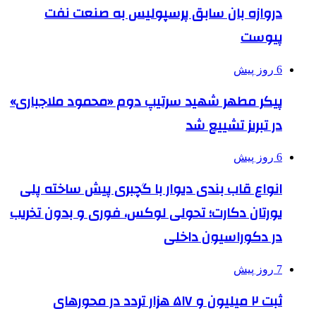
دروازه بان سابق پرسپولیس به صنعت نفت
پیوست
6 روز پیش
پیکر مطهر شهید سرتیپ دوم «محمود ملاجباری»
در تبریز تشییع شد
6 روز پیش
انواع قاب بندی دیوار با گچبری پیش ساخته پلی
یورتان دکارت؛ تحولی لوکس، فوری و بدون تخریب
در دکوراسیون داخلی
7 روز پیش
ثبت ۲ میلیون و ۵۱۷ هزار تردد در محورهای