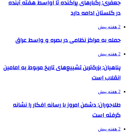
جعفری: رگبارهای پراکنده تا اواسط هفته آینده
در گلستان ادامه دارد
2 هفته پیش
حمله به مراکز نظامی در بصره و واسط عراق
2 هفته پیش
پناهیان: بزرگ‌ترین تشییع‌های تاریخ مربوط به امامین
انقلاب است
2 هفته پیش
طلاجوران: دشمن امروز با رسانه افکار را نشانه
گرفته است
2 هفته پیش