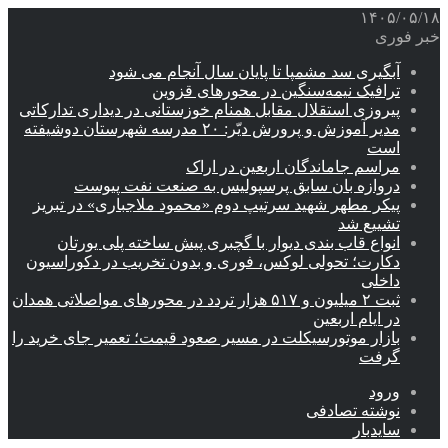
۱۴۰۵/۰۵/۱۸
خبر فوری
آبگیری سد مشمپا تا پایان سال آنجام می شود
ترافیک نیمه‌سنگین در محورهای قزوین
پیروزی استقلال مقابل همنام خوزستانی در دیداری تدارکاتی
مدیر آموزش و پرورش دیّر: ۲۰ مدرسه شهرستان دوشیفته
است
مراسم جاماندگان اربعین در اراک
دروازه بان سابق پرسپولیس به صنعت نفت پیوست
پیکر مطهر شهید سرتیپ دوم «محمود ملاجباری» در تبریز
تشییع شد
انواع قاب بندی دیوار با گچبری پیش ساخته پلی یورتان
دکارت؛ تحولی لوکس، فوری و بدون تخریب در دکوراسیون
داخلی
ثبت ۲ میلیون و ۵۱۷ هزار تردد در محورهای مواصلاتی همدان
در ایام اربعین
بازار موتورسیکلت در مسیر صعود قیمت؛ تعمیر جای خرید را
گرفت
ورود
نوشته تصادفی
سایدبار