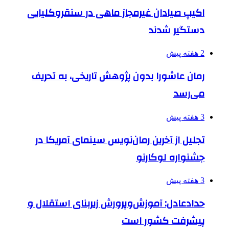
اکیپ صیادان غیرمجاز ماهی در سنقروکلیایی
دستگیر شدند
2 هفته پیش
رمان عاشورا بدون پژوهش تاریخی، به تحریف
می‌رسد
3 هفته پیش
تجلیل از آخرین رمان‌نویس سینمای آمریکا در
جشنواره لوکارنو
3 هفته پیش
حدادعادل: آموزش‌وپرورش زیربنای استقلال و
پیشرفت کشور است