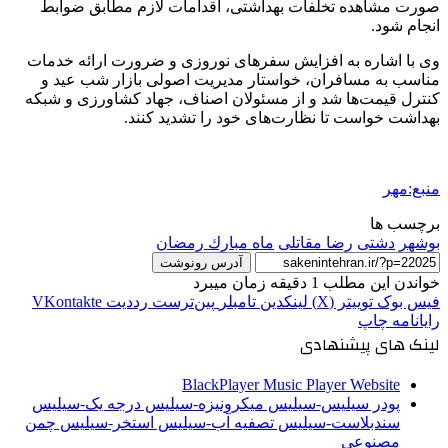
صورت مشاهده تخلفات بهداشتی، اقدامات لازم مطابق ضوابط
انجام شود.
وی با اشاره به افزایش سفرهای نوروزی و ضرورت ارائه خدمات
مناسب به مسافران، خواستار مدیریت اصولی بازار شب عید و
کنترل قیمت‌ها شد و از مسئولان اصناف، جهاد کشاورزی و شبکه
بهداشت خواست تا نظارت‌های خود را تشدید کنند.
منبع:مهر
برچسب ها
بوشهر
دشتی
رضا مقاتلی
ماه مبارك رمضان
آدرس رونوشت
خواندن این مطلب 1 دقیقه زمان میبرد
فیس بوک
توییتر (X)
لینکدین
‫تامبلر
‫پین‌ترست
‫رددیت
‫VKontakte
رایانامه
چاپ
لینک های پیشنهادی
BlackPlayer Music Player Website
پودر سیلیس-سیلیس میکرونیزه-سیلیس درجه یک-سیلیس
سندبلاست-سیلیس تصفیه آب-سیلیس استخر-سیلیس چمن
مصنوعی