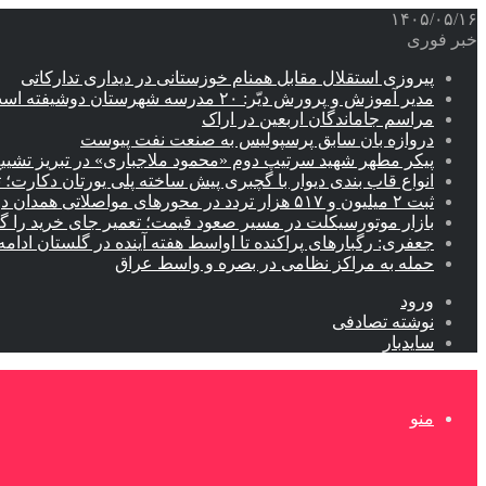
۱۴۰۵/۰۵/۱۶
خبر فوری
پیروزی استقلال مقابل همنام خوزستانی در دیداری تدارکاتی
مدیر آموزش و پرورش دیّر: ۲۰ مدرسه شهرستان دوشیفته است
مراسم جاماندگان اربعین در اراک
دروازه بان سابق پرسپولیس به صنعت نفت پیوست
پیکر مطهر شهید سرتیپ دوم «محمود ملاجباری» در تبریز تشیی
انواع قاب بندی دیوار با گچبری پیش ساخته پلی یورتان دکارت
ثبت ۲ میلیون و ۵۱۷ هزار تردد در محورهای مواصلاتی همدان در ایام اربعین
بازار موتورسیکلت در مسیر صعود قیمت؛ تعمیر جای خرید را 
جعفری: رگبارهای پراکنده تا اواسط هفته آینده در گلستان ادامه 
حمله به مراکز نظامی در بصره و واسط عراق
ورود
نوشته تصادفی
سایدبار
منو