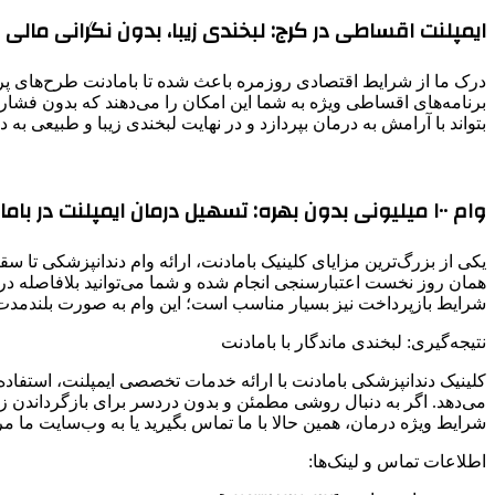
ایمپلنت اقساطی در کرج: لبخندی زیبا، بدون نگرانی مالی
درک ما از شرایط اقتصادی روزمره باعث شده تا بامادنت طرح‌های پرداختی 
برنامه‌های اقساطی ویژه به شما این امکان را می‌دهند که بدون فشار
بتواند با آرامش به درمان بپردازد و در نهایت لبخندی زیبا و طبیعی به 
وام ۱۰۰ میلیونی بدون بهره: تسهیل درمان ایمپلنت در بامادنت
همان روز نخست اعتبارسنجی انجام شده و شما می‌توانید بلافاصله درما
شرایط بازپرداخت نیز بسیار مناسب است؛ این وام به صورت بلندمدت تا ۱۰ ماه بدون هیچگونه بهره، شرایطی ایده‌آل برای شما فراهم می‌کند تا با خیال راحت به سمت بهبودی قدم 
نتیجه‌گیری: لبخندی ماندگار با بامادنت
کلینیک دندانپزشکی بامادنت با ارائه خدمات تخصصی ایمپلنت، استفاده 
می‌دهد. اگر به دنبال روشی مطمئن و بدون دردسر برای بازگرداندن 
شرایط ویژه درمان، همین حالا با ما تماس بگیرید یا به وب‌سایت ما مر
اطلاعات تماس و لینک‌ها: