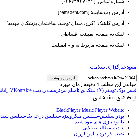
شماره تماس: [۰۲۶۳۴۹۴۷۰۴۲]
آدرس وب‌سایت: [bamadent.com]
آدرس کلینیک: [کرج. میدان توحید. ساختمان پزشکان مهدیه]
لینک به صفحه ایمپلنت اقساطی
لینک به صفحه مربوط به وام ایمپلنت
منبع:خبرگزاری سلامت
آدرس رونوشت
خواندن این مطلب 4 دقیقه زمان میبرد
فیس بوک
توییتر (X)
لینکدین
‫تامبلر
‫پین‌ترست
‫رددیت
‫VKontakte
رایان
لینک های پیشنهادی
BlackPlayer Music Player Website
پودر سیلیس-سیلیس میکرونیزه-سیلیس درجه یک-سیلیس سن
دانلود بازی های مود شده
عادت مطالعه طلایی
نصب کرکره با امن آوران