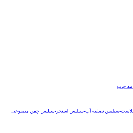
امه
چاپ
دبلاست-سیلیس تصفیه آب-سیلیس استخر-سیلیس چمن مصنوعی