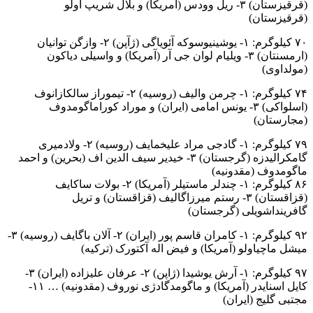
(قرقیزستان) ۳- ریل وودس (آمریکا) و بلال شریپ اولو
(قرقیزستان)
۷۰ کیلوگرم: ۱- یوشینیوسوکه آئویاگی (ژآپن) ۲- وازگن توانیان
(ارمسنتان) ۳- ویلیام لوان جی آر (آمریکا) و واسیلی دیاکون
(مولداوی)
۷۴ کیلوگرم: ۱- چرمن والیف (روسیه) ۲- تیموراز سالکازانوف
(اسلواکی) ۳- یونس امامی (ایران) و موراد کوراماگومدوف
(مجارستان)
۷۹ کیلوگرم: ۱- گادجی مراد علیخمایف (روسیه) ۲- ولادمیری
گامکرالیدزه (گرجستان) ۳- خیدیر سیف الدین اف (بحرین) و احمد
ماگومدوف (مقدونیه)
۸۶ کیلوگرم: ۱- چندلر ماستیلر (آمریکا) ۲- بولات ساکایف
(قزاقستان) ۳- رستم میرزاگالیف (قزاقستان) و تریل
گافرینداشویلی (گرجستان)
۹۲ کیلوگرم: ۱- کامران قاسم پور (ایران) ۲- آلان باگایف (روسیه) ۳-
میشل ماچیاولو (آمریکا) و فیض اله آکتورک (ترکیه)
۹۷ کیلوگرم: ۱- آرش یوشیدا (ژاپن) ۲- عرفان علیزاده (ایران) ۳-
کایل اسنایدر (آمریکا) و ماگومدگادژی نوروف (مقدونیه) … ۱۱-
مجتبی گلیج (ایران)