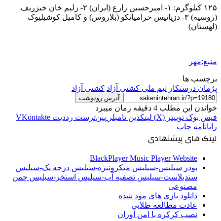
۱۲۵ کیلوگرم: ۱- امیرحسین زارع (ایران) ۲- زلیم خان خیزریف
(روسیه) ۳- دزیانیس خرامیانکو (بلاروس) و کامیل کوشیلیوک
(لهستان)
منبع:مهر
برچسب ها
پژمان درستکار
تیم ملی کشتی آزاد
کشتی آزاد
آدرس رونوشت
خواندن این مطلب 4 دقیقه زمان میبرد
فیس بوک
توییتر (X)
لینکدین
‫تامبلر
‫پین‌ترست
‫رددیت
‫VKontakte
رایانامه
چاپ
لینک های پیشنهادی
BlackPlayer Music Player Website
پودر سیلیس-سیلیس میکرونیزه-سیلیس درجه یک-سیلیس
سندبلاست-سیلیس تصفیه آب-سیلیس استخر-سیلیس چمن
مصنوعی
دانلود بازی های مود شده
عادت مطالعه طلایی
نصب کرکره با امن آوران