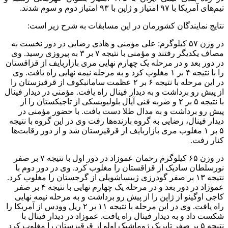
تیم‌های آمریکا با ۹۷ امتیاز و ژاپن با ۹۳ امتیاز دوم و سوم شدند.
نتایج نمایندگان کشورمان در این مسابقات به شرح زیر است:
در وزن ۵۷ کیلوگرم: علی مؤمنی و هادی رضایی در دور نخست به
مصاف یکدیگر رفتند و مؤمنی با نتیجه ۷ بر ۳ به پیروزی رسید. وی
در دور بعد و در مرحله یک چهارم نهایی مری بازاربایف از قزاقستان
را با نتیجه ۴ بر ۱ مغلوب کرد و به مرحله نیمه نهایی راه یافت. وی
در این مرحله با نتیجه ۶ بر ۲ عظمت سامانبکوف از قرقیزستان را
از پیش رو برداشت و به دیدار فینال راه یافت. مؤمنی در دیدار فینال
با نتیجه ۵ بر ۲ و ضربه فنی آیال بلولیوبسکی از تاجیکستان را از
پیش رو برداشت و به مدال طلا دست یافت. با حضور مؤمنی در
دیدار فینال، رضایی به گروه بازنده‌ها رفت وی در این گروه با نتیجه
۵ بر ۱ مغلوب مری بازاربایف از قرقیزستان شد و از دور رقابت‌ها
کنار رفت.
در وزن ۶۵ کیلوگرم رحمان عموزاد در دور اول با نتیجه ۷ بر صفر
نورسلطان سادیک از قزاقستان را مغلوب کرد. وی در دور دوم با
نتیجه ۱۳ بر صفر گودرزی ژبیساشویلی از گرجستان را مغلوب کرد.
عموزاد در دور بعد و در مرحله یک چهارم نهایی با نتیجه ۴ بر صفر
کاجی اوگینو از ژاپن را از پیش رو برداشت و به مرحله نیمه نهایی
راه یافت. وی در این مرحله با نتیجه ۱۱ بر ۲ ریل وودس از آمریکا را
شکست داد و به دیدار فینال راه یافت. عموزاد در دیدار فینال با
نتیجه ۵ بر صفر تایربک ژوماشبک اولو از قرقیزستان را مغلوب کرد