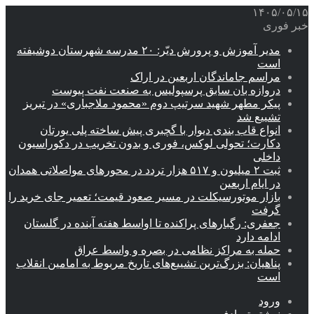
۱۴۰۵/۰۵/۱۵
خبر فوری
مدیر آموزش و پرورش دیّر: ۲۰ مدرسه شهرستان دوشیفته
است
مراسم جاماندگان اربعین در اراک
دروازه بان سابق پرسپولیس به صنعت نفت پیوست
پیکر مطهر شهید سرتیپ دوم «محمود ملاجباری» در تبریز
تشییع شد
انواع قاب بندی دیوار با گچبری پیش ساخته پلی یورتان
دکارت؛ تحولی لوکس، فوری و بدون تخریب در دکوراسیون
داخلی
ثبت ۲ میلیون و ۵۱۷ هزار تردد در محورهای مواصلاتی همدان
در ایام اربعین
بازار موتورسیکلت در مسیر صعود قیمت؛ تعمیر جای خرید را
گرفت
جعفری: رگبارهای پراکنده تا اواسط هفته آینده در گلستان
ادامه دارد
حمله به مراکز نظامی در بصره و واسط عراق
پناهیان: بزرگ‌ترین تشییع‌های تاریخ مربوط به امامین انقلاب
است
ورود