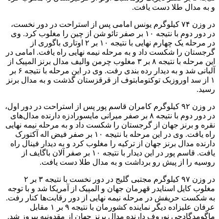
و به مدال طلا دست یافت.
در وزن ۷۴ کیلوگرم یونس امامی پس از استراحت در دور نخست،
در دور دوم با نتیجه ۱۰ بر صفر تائو شن از چین را مغلوب کرد. وی
در مرحله یک چهارم نهایی با نتیجه ۱۰ بر ۲ اوتاری باگوری از
گرجستان را شکست داد و به مرحله نیمه نهایی راه یافت. امامی در
این مرحله با نتیجه ۸ بر ۳ مغلوب چرمن والیف مدال برنز المپیک از
آلبانی شد و به دیدار رده بندی رفت. وی در این مرحله با نتیجه ۶ بر
۱ از سد اوروزبک توکتومابتوف از قرقزستان گذشت و به مدال برنز
رسید.
در وزن ۹۲ کیلوگرم کامران قاسم پور پس از استراحت در دور اول،
در دور دوم با نتیجه ۸ بر صفر میرانی مایسورادزه دارنده مدال‌های
نقره و برنز جهان از گرجستان را شکست داد و به مرحله نیمه نهایی
راه یافت. وی در این مرحله با نتیجه ۱۰ بر صفر فیض اله آکتورک
دارنده مدال برنز جهان از ترکیه را مغلوب کرد و به دیدار فینال راه
یافت. قاسم پور در این دیدار با نتیجه ۱۰ بر صفر آلان باگایف از
روسیه را از پیش رو برداشت و به مدال طلا دست یافت.
در وزن ۹۷ کیلوگرم مجتبی گلیج در دور نخست با نتیجه ۳ بر ۲
مغلوب کایل اسنایدر قهرمان جهان و المپیک از آمریکا شد و با توجه
به شکست حریفش در مرحله نیمه نهایی از دور رقابت‌ها کنار رفت.
عرفان علیزاده دیگر نماینده کشورمان با نتیجه ۹ بر ۱ مقابل
ماگومدگادجی نوروف دارنده مدال برنز جهان از مقدونیه پیروز شد.