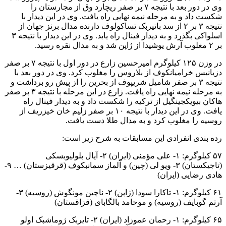
وی در دور بعد با نتیجه ۷ بر صفر ریچارد وق از مجارستان را
شکست داد و به مرحله نیمه نهایی راه یافت. وی در این دیدار با
نتیجه ۳ بر ۲ از سد باتیربک تساکولوف دارنده مدال برنز جهان از
اسلواکی بگذرد و به دیدار فینال راه یابد. وی در این دیدار با نتیجه ۳
بر ۲ مغلوب آرش یوشیدا از ژاپن شد و به مدال نقره رسید.
در وزن ۱۲۵ کیلوگرم امیرحسین زارع در دور اول با نتیجه ۷ بر صفر
دزیانیس خرامیانکوف از بلاروس را مغلوب کرد. وی در دور بعد با
نتیجه ۳ بر صفر شامیل شریپوف از بحرین را از پیش رو برداشت و
به مرحله نیمه نهایی راه یافت. زارع در این مرحله با نتیجه ۳ بر صفر
هاکان بیویکجینگیل از ترکیه را شکست داد و به دیدار فینال راه
یافت. وی در این دیدار با نتیجه ۱۰ بر صفر زلیم خان خیزریف از
روسیه را مغلوب کرد و به مدال طلا دست یافت.
رده بندی انفرادی این مسابقات به شرح زیر است:
۵۷ کیلوگرم: ۱- علی مؤمنی (ایران) ۲- آیال بلولیوبسکی
(تاجیکستان) ۳- ویو لی (چین) و آلماز سمانبکوف (قرقیزستان) … ۹-
هادی رضایی (ایران)
۶۱ کیلوگرم: ۱- تاکارا سودا (ژاپن) ۲- ناچین مونگوش (روسیه) ۳-
آرتم گوبایف (روسیه) و موخامد بالگابای (قزاقستان)
۶۵ کیلوگرم: ۱- رحمان عموزاد (ایران) ۲- تایربک ژوماشبک اولو