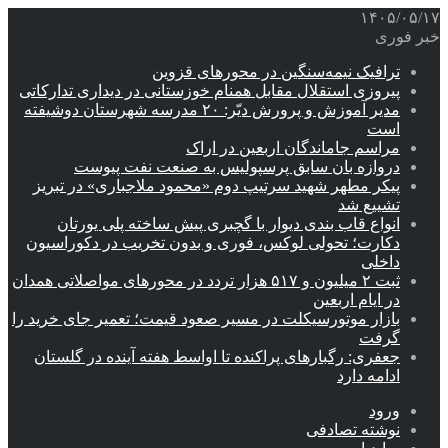
۱۴۰۵/۰۵/۱۷
خبر فوری
ترافیک نیمه‌سنگین در محورهای قزوین
پیروزی استقلال مقابل همنام خوزستانی در دیداری تدارکاتی
مدیر آموزش و پرورش دیّر: ۲۰ مدرسه شهرستان دوشیفته
است
مراسم جاماندگان اربعین در اراک
دروازه بان سابق پرسپولیس به صنعت نفت پیوست
پیکر مطهر شهید سرتیپ دوم «محمود ملاجباری» در تبریز
تشییع شد
انواع قاب بندی دیوار با گچبری پیش ساخته پلی یورتان
دکارت؛ تحولی لوکس، فوری و بدون تخریب در دکوراسیون
داخلی
ثبت ۲ میلیون و ۵۱۷ هزار تردد در محورهای مواصلاتی همدان
در ایام اربعین
بازار موتورسیکلت در مسیر صعود قیمت؛ تعمیر جای خرید را
گرفت
جعفری: رگبارهای پراکنده تا اواسط هفته آینده در گلستان
ادامه دارد
ورود
نوشته تصادفی