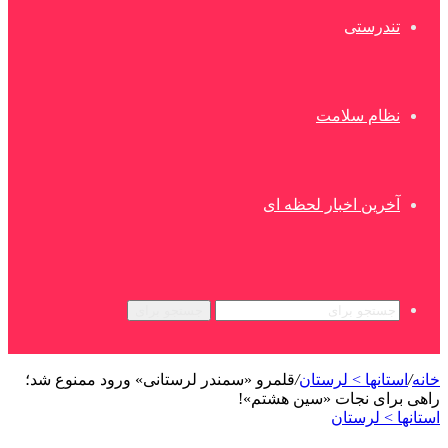
تندرستی
نظام سلامت
آخرین اخبار لحظه ای
جستجو برای
خانه
/
استانها > لرستان
/
قلمرو «سمندر لرستانی» ورود ممنوع شد؛
راهی برای نجات «سین هشتم»!
استانها > لرستان