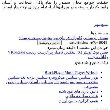
حقیقت جوامع محلی سمندر را نماد پاکی، شجاعت و انسان
راست‌کردار دانسته و در بین آن‌ها از احترام ویژه‌ای برخوردار است.
منبع:مهر
برچسب ها
سمندر لرستانی
کامران فرمان پور
محیط زیست لرستان
آدرس رونوشت
خواندن این مطلب 1 دقیقه زمان میبرد
فیس بوک
توییتر (X)
لینکدین
‫تامبلر
‫پین‌ترست
‫رددیت
‫VKontakte
رایانامه
چاپ
لینک های پیشنهادی
BlackPlayer Music Player Website
پودر سیلیس-سیلیس میکرونیزه-سیلیس درجه یک-سیلیس
سندبلاست-سیلیس تصفیه آب-سیلیس استخر-سیلیس چمن
مصنوعی
دانلود بازی های مود شده
عادت مطالعه طلایی
نصب کرکره با امن آوران