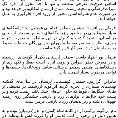
اساس ظرفیت تفرجی منطقه و تنها با اخذ مجوز از اداره کل
میراث‌فرهنگی و محیط‌زیست استان لرستان امکان‌پذیر خواهد بود و
در صورت عدم همراه‌داشتن مجوز، از ورود افراد جلوگیری به عمل
خواهد آمد.
فرمان پور افزود: به همین منظور اقداماتی همچون ایجاد پاسگاه‌های
سیار محیط بانی در مناطق و زیستگاه‌های حساس سمندر لرستانی
در استان، تشدید گشت و کنترل در این مناطق به صورت شبانه
روزی، نظارت مستمر توسط مأموران اجرایی یگان حفاظت محیط
زیست استان در دستور کار قرار گرفته است.
فرمان پور اظهار داشت‌: سمندر لرستانی یکی از گونه‌های ارزشمند
و در معرض خطر انقراض و بومی ایران است حفظ و نگهداری از
زیستگاه‌های طبیعی سمندر لرستانی شامل رودخانه‌ها، چشمه‌ها و
نواحی مرطوب بسیار اهمیت دارد.
بنابراین گزارش، سمندر کوهستانی لرستان در سال‌های گذشته
تهدیدهای بسیاری را تجربه کرده، این‌گونه ارزشمند در محیطی از
بقایای جنگل‌های بلوط که حاوی آب‌های خنک باشد زیست کرده و بر
پشت خود خال‌ها یا نوارهای زرد و نارنجی چشمگیر روی زمینه
قهوه‌ای داشته و زیر بدنشان زرد یا نارنجی قرمز است.
نام این‌گونه ترکیبی از دو کلمه سام (آتش) و اندر (
درمیان
) بوده و به
همین دلیل در برخی از کتب قدیمی او را فرزند آتش نامیده‌اند. در