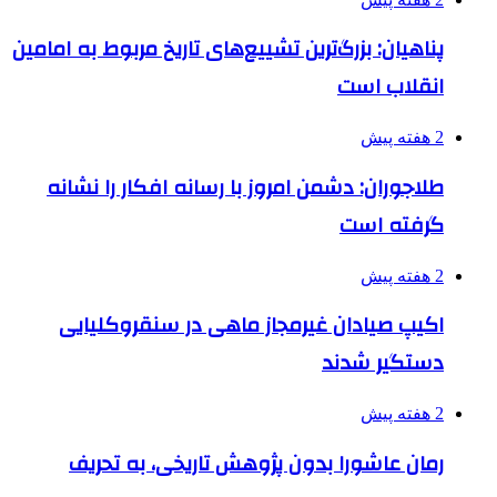
پناهیان: بزرگ‌ترین تشییع‌های تاریخ مربوط به امامین
انقلاب است
2 هفته پیش
طلاجوران: دشمن امروز با رسانه افکار را نشانه
گرفته است
2 هفته پیش
اکیپ صیادان غیرمجاز ماهی در سنقروکلیایی
دستگیر شدند
2 هفته پیش
رمان عاشورا بدون پژوهش تاریخی، به تحریف