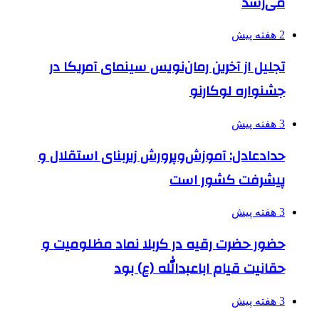
می‌رسد
2 هفته پیش
تجلیل از آخرین رمان‌نویس سینمای آمریکا در
جشنواره لوکارنو
3 هفته پیش
حدادعادل: آموزش‌وپرورش زیربنای استقلال و
پیشرفت کشور است
3 هفته پیش
حضور حضرت رقیه در کربلا نماد مظلومیت و
حقانیت قیام اباعبدالله (ع) بود
3 هفته پیش