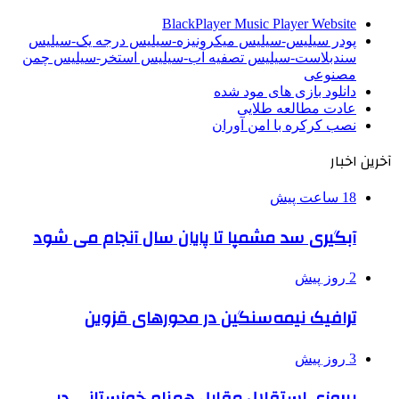
BlackPlayer Music Player Website
پودر سیلیس-سیلیس میکرونیزه-سیلیس درجه یک-سیلیس
سندبلاست-سیلیس تصفیه آب-سیلیس استخر-سیلیس چمن
مصنوعی
دانلود بازی های مود شده
عادت مطالعه طلایی
نصب کرکره با امن آوران
آخرین اخبار
18 ساعت پیش
آبگیری سد مشمپا تا پایان سال آنجام می شود
2 روز پیش
ترافیک نیمه‌سنگین در محورهای قزوین
3 روز پیش
پیروزی استقلال مقابل همنام خوزستانی در