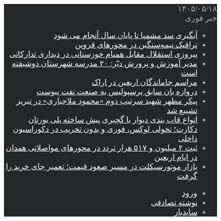
۱۴۰۵/۰۵/۱۸
خبر فوری
آبگیری سد مشمپا تا پایان سال آنجام می شود
ترافیک نیمه‌سنگین در محورهای قزوین
پیروزی استقلال مقابل همنام خوزستانی در دیداری تدارکاتی
مدیر آموزش و پرورش دیّر: ۲۰ مدرسه شهرستان دوشیفته
است
مراسم جاماندگان اربعین در اراک
دروازه بان سابق پرسپولیس به صنعت نفت پیوست
پیکر مطهر شهید سرتیپ دوم «محمود ملاجباری» در تبریز
تشییع شد
انواع قاب بندی دیوار با گچبری پیش ساخته پلی یورتان
دکارت؛ تحولی لوکس، فوری و بدون تخریب در دکوراسیون
داخلی
ثبت ۲ میلیون و ۵۱۷ هزار تردد در محورهای مواصلاتی همدان
در ایام اربعین
بازار موتورسیکلت در مسیر صعود قیمت؛ تعمیر جای خرید را
گرفت
ورود
نوشته تصادفی
سایدبار