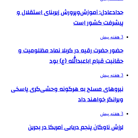
حدادعادل: آموزش‌وپرورش زیربنای استقلال و
پیشرفت کشور است
3 هفته پیش
حضور حضرت رقیه در کربلا نماد مظلومیت و
حقانیت قیام اباعبدالله (ع) بود
3 هفته پیش
نیروهای مسلح به هرگونه وحشی‌گری پاسخی
ویرانگر خواهند داد
3 هفته پیش
لرزش ناوگان پنجم دریایی آمریکا در بحرین