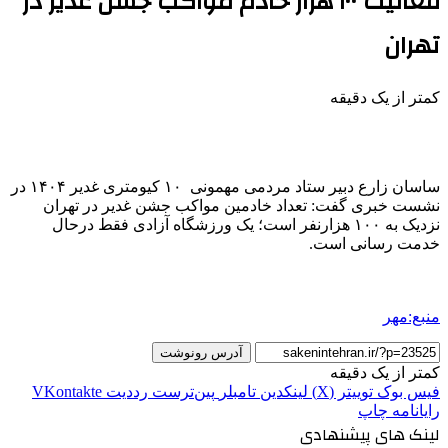
فعالیت ۱۰۰ هزار خادم مواکب جشن غدیر در
تهران
کمتر از یک دقیقه
ساسان زارع دبیر ستاد مردمی مهمونی ۱۰ کیومتری غدیر ۱۴۰۴ در
نشست خبری گفت: تعداد خادمین مواکب جشن غدیر در تهران
نزدیک به ۱۰۰ هزارنفر است؛ یک ورزشگاه آزادی فقط درحال
خدمت رسانی است.
منبع:مهر
آدرس رونوشت
کمتر از یک دقیقه
فیس بوک
توییتر (X)
لینکدین
‫تامبلر
‫پین‌ترست
‫رددیت
‫VKontakte
رایانامه
چاپ
لینک های پیشنهادی