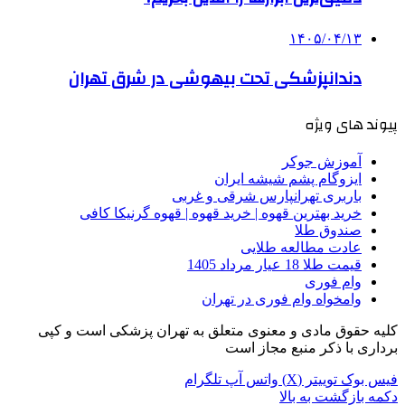
۱۴۰۵/۰۴/۱۳
دندانپزشکی تحت بیهوشی در شرق تهران
پیوند های ویژه
آموزش جوکر
ایزوگام پشم شیشه ایران
باربری تهرانپارس شرقی و غربی
خرید بهترین قهوه | خرید قهوه | قهوه گرنیکا کافی
صندوق طلا
عادت مطالعه طلایی
قیمت طلا 18 عیار مرداد 1405
وام فوری
وامخواه وام فوری در تهران
کلیه حقوق مادی و معنوی متعلق به تهران پزشکی است و کپی
برداری با ذکر منبع مجاز است
فیس بوک
توییتر (X)
واتس آپ
تلگرام
دکمه بازگشت به بالا