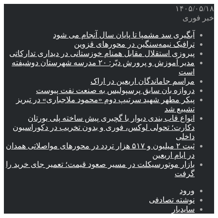
۱۴۰۵/۰۵/۱۸
خبر فوری
آبگیری سد مشمپا تا پایان سال آنجام می شود
ترافیک نیمه‌سنگین در محورهای قزوین
پیروزی استقلال مقابل همنام خوزستانی در دیداری تدارکاتی
مدیر آموزش و پرورش دیّر: ۲۰ مدرسه شهرستان دوشیفته
است
مراسم جاماندگان اربعین در اراک
دروازه بان سابق پرسپولیس به صنعت نفت پیوست
پیکر مطهر شهید سرتیپ دوم «محمود ملاجباری» در تبریز
تشییع شد
انواع قاب بندی دیوار با گچبری پیش ساخته پلی یورتان
دکارت؛ تحولی لوکس، فوری و بدون تخریب در دکوراسیون
داخلی
ثبت ۲ میلیون و ۵۱۷ هزار تردد در محورهای مواصلاتی همدان
در ایام اربعین
بازار موتورسیکلت در مسیر صعود قیمت؛ تعمیر جای خرید را
گرفت
ورود
نوشته تصادفی
سایدبار