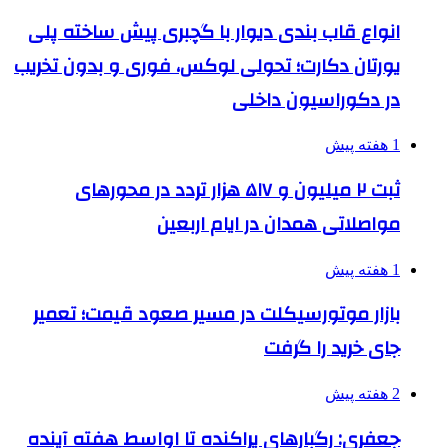
انواع قاب بندی دیوار با گچبری پیش ساخته پلی
یورتان دکارت؛ تحولی لوکس، فوری و بدون تخریب
در دکوراسیون داخلی
1 هفته پیش
ثبت ۲ میلیون و ۵۱۷ هزار تردد در محورهای
مواصلاتی همدان در ایام اربعین
1 هفته پیش
بازار موتورسیکلت در مسیر صعود قیمت؛ تعمیر
جای خرید را گرفت
2 هفته پیش
جعفری: رگبارهای پراکنده تا اواسط هفته آینده