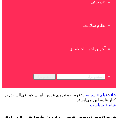
تندرستی
نظام سلامت
آخرین اخبار لحظه ای
جستجو برای
خانه
/
فیلم > سیاست
/
فرمانده نیروی قدس: ایران کما فی‌السابق در
کنار فلسطین می‌ایستد
فیلم > سیاست