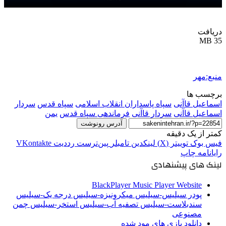
دریافت
35 MB
منبع:مهر
برچسب ها
اسماعیل قاآنی
سپاه پاسداران انقلاب اسلامی
سپاه قدس
سردار
اسماعیل قاآنی
سردار قاآنی
فرماندهی سپاه قدس
یمن
آدرس رونوشت
کمتر از یک دقیقه
فیس بوک
توییتر (X)
لینکدین
‫تامبلر
‫پین‌ترست
‫رددیت
‫VKontakte
رایانامه
چاپ
لینک های پیشنهادی
BlackPlayer Music Player Website
پودر سیلیس-سیلیس میکرونیزه-سیلیس درجه یک-سیلیس
سندبلاست-سیلیس تصفیه آب-سیلیس استخر-سیلیس چمن
مصنوعی
دانلود بازی های مود شده