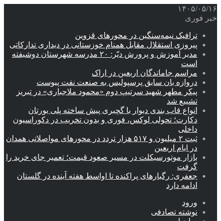
۱۴۰۵/۰۵/۱۶
خبر فوری
ترافیک نیمه‌سنگین در محورهای قزوین
پیروزی استقلال مقابل همنام خوزستانی در دیداری تدارکاتی
مدیر آموزش و پرورش دیّر: ۲۰ مدرسه شهرستان دوشیفته
است
مراسم جاماندگان اربعین در اراک
دروازه بان سابق پرسپولیس به صنعت نفت پیوست
پیکر مطهر شهید سرتیپ دوم «محمود ملاجباری» در تبریز
تشییع شد
انواع قاب بندی دیوار با گچبری پیش ساخته پلی یورتان
دکارت؛ تحولی لوکس، فوری و بدون تخریب در دکوراسیون
داخلی
ثبت ۲ میلیون و ۵۱۷ هزار تردد در محورهای مواصلاتی همدان
در ایام اربعین
بازار موتورسیکلت در مسیر صعود قیمت؛ تعمیر جای خرید را
گرفت
جعفری: رگبارهای پراکنده تا اواسط هفته آینده در گلستان
ادامه دارد
ورود
نوشته تصادفی