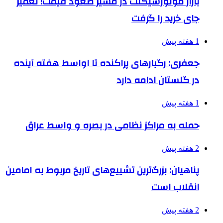
بازار موتورسیکلت در مسیر صعود قیمت؛ تعمیر
جای خرید را گرفت
1 هفته پیش
جعفری: رگبارهای پراکنده تا اواسط هفته آینده
در گلستان ادامه دارد
1 هفته پیش
حمله به مراکز نظامی در بصره و واسط عراق
2 هفته پیش
پناهیان: بزرگ‌ترین تشییع‌های تاریخ مربوط به امامین
انقلاب است
2 هفته پیش