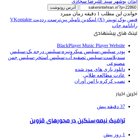
آبدان
بوشهر
سید علیرضا سجادی
آدرس رونوشت
خواندن این مطلب 1 دقیقه زمان میبرد
فیس بوک
توییتر (X)
لینکدین
‫تامبلر
‫پین‌ترست
‫رددیت
‫VKontakte
رایانامه
چاپ
لینک های پیشنهادی
BlackPlayer Music Player Website
پودر سیلیس-سیلیس میکرونیزه-سیلیس درجه یک-سیلیس
سندبلاست-سیلیس تصفیه آب-سیلیس استخر-سیلیس چمن
مصنوعی
دانلود بازی های مود شده
عادت مطالعه طلایی
نصب کرکره با امن آوران
آخرین اخبار
37 دقیقه پیش
ترافیک نیمه‌سنگین در محورهای قزوین
1 روز پیش