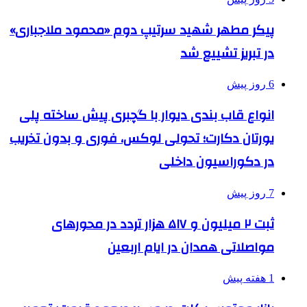
پیکر مطهر شهید سرتیپ دوم «محمود ملاجباری»
در تبریز تشییع شد
6 روز پیش
انواع قاب بندی دیوار با گچبری پیش ساخته پلی
یورتان دکارت؛ تحولی لوکس، فوری و بدون تخریب
در دکوراسیون داخلی
7 روز پیش
ثبت ۲ میلیون و ۵۱۷ هزار تردد در محورهای
مواصلاتی همدان در ایام اربعین
1 هفته پیش