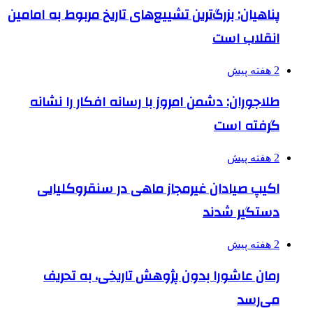
پناهیان: بزرگ‌ترین تشییع‌های تاریخ مربوط به امامین
انقلاب است
2 هفته پیش
طلاجوران: دشمن امروز با رسانه افکار را نشانه
گرفته است
2 هفته پیش
اکیپ صیادان غیرمجاز ماهی در سنقروکلیایی
دستگیر شدند
2 هفته پیش
رمان عاشورا بدون پژوهش تاریخی، به تحریف
می‌رسد