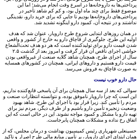
پرداختی‌ها به داروخانه‌ها در اسرع وقت انجام می‌شد؛ اما این
موضوع فقط برای چند ماه اول بود، و کم کم شاهد تأخیر در
پرداختی‌های داروخانه‌ها بودیم تا جایی که برای خرید دارو، نقدینگی
نداشتند و در نتیجه آن، کمبود دارو اینگونه تشدید شد.
در همان روزهای ابتدایی شروع طرح
دارویار
، عنوان شد که هدف
اولیه این طرح، جلوگیری از قاچاق دارو به خارج از کشور و واقعی
شدن قیمت دارو برای تولیدکننده است که هر دو هدف تحت‌الشعاع
حواشی اجرای ناقص آن قرار گرفت و امروز بعد از گذشت ۲.۵
سال از اجرای طرح، همچنان شاهد گلایه صنعت از غیرواقعی بودن
قیمت دارو هستیم و داروهای ایرانی، همچنان در کشورهای همسایه
به صورت قاچاق به فروش می‌رسد.
حال دارو خوب نیست
سوالی که بعد از سه سال همچنان برای آن پاسخی قانع‌کننده نداریم،
این است که چرا
دارویار
ناموفق بوده، و نتوانسته انتظارات صنعت و
مردم را تأمین کند. زیرا قرار بود با اجرای این طرح، شاهد بهبود
وضعیت زنجیره تأمین دارو باشیم و از طرف دیگر، مردم نیز برای
تهیه دارو با مشکل و کمبود مواجه نشوند. این در حالی است که این
اتفاق رخ نداده و مشکلات همچنان پابرجاست.
حسینعلی شهریاری رئیس کمیسیون بهداشت و درمان مجلس، که از
همان ابتدای اجرای
دارویار
، بر تأمین منابع مالی طرح اصرار و تاکید