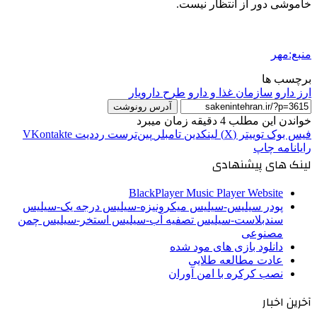
خاموشی دور از انتظار نیست.
منبع:مهر
برچسب ها
ارز دارو
سازمان غذا و دارو
طرح دارویار
آدرس رونوشت
خواندن این مطلب 4 دقیقه زمان میبرد
فیس بوک
توییتر (X)
لینکدین
‫تامبلر
‫پین‌ترست
‫رددیت
‫VKontakte
رایانامه
چاپ
لینک های پیشنهادی
BlackPlayer Music Player Website
پودر سیلیس-سیلیس میکرونیزه-سیلیس درجه یک-سیلیس
سندبلاست-سیلیس تصفیه آب-سیلیس استخر-سیلیس چمن
مصنوعی
دانلود بازی های مود شده
عادت مطالعه طلایی
نصب کرکره با امن آوران
آخرین اخبار