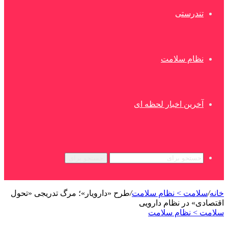
تندرستی
نظام سلامت
آخرین اخبار لحظه ای
جستجو برای
خانه
/
سلامت > نظام سلامت
/
طرح «دارویار»؛ مرگ تدریجی «تحول
اقتصادی» در نظام دارویی
سلامت > نظام سلامت