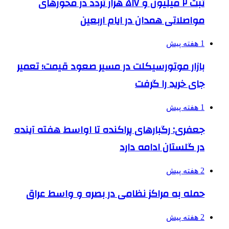
ثبت ۲ میلیون و ۵۱۷ هزار تردد در محورهای
مواصلاتی همدان در ایام اربعین
1 هفته پیش
بازار موتورسیکلت در مسیر صعود قیمت؛ تعمیر
جای خرید را گرفت
1 هفته پیش
جعفری: رگبارهای پراکنده تا اواسط هفته آینده
در گلستان ادامه دارد
2 هفته پیش
حمله به مراکز نظامی در بصره و واسط عراق
2 هفته پیش