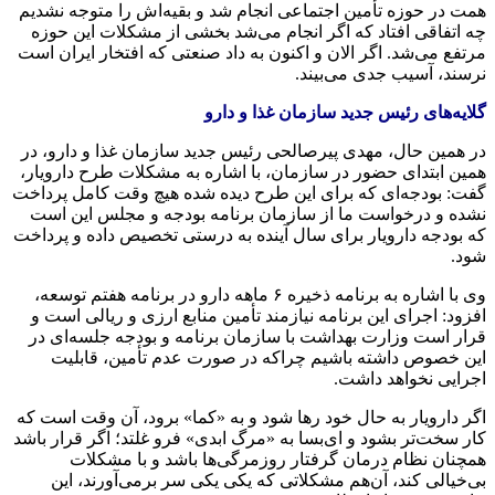
همت در حوزه تأمین اجتماعی انجام شد و بقیه‌اش را متوجه نشدیم
چه اتفاقی افتاد که اگر انجام می‌شد بخشی از مشکلات این حوزه
مرتفع می‌شد. اگر الان و اکنون به داد صنعتی که افتخار ایران است
نرسند، آسیب جدی می‌بیند.
گلایه‌های رئیس جدید سازمان غذا و دارو
در همین حال، مهدی
پیرصالحی
رئیس جدید سازمان غذا و دارو، در
همین ابتدای حضور در سازمان، با اشاره به مشکلات طرح
دارویار
،
گفت: بودجه‌ای که برای این طرح دیده شده هیچ وقت کامل پرداخت
نشده و درخواست ما از سازمان برنامه بودجه و مجلس این است
که بودجه
دارویار
برای سال آینده به درستی تخصیص داده و پرداخت
شود.
وی با اشاره به برنامه ذخیره ۶ ماهه دارو در برنامه هفتم توسعه،
افزود: اجرای این برنامه نیازمند تأمین منابع ارزی و ریالی است و
قرار است وزارت بهداشت با سازمان برنامه و بودجه جلسه‌ای در
این خصوص داشته باشیم چراکه در صورت عدم تأمین، قابلیت
اجرایی نخواهد داشت.
اگر
دارویار
به حال خود رها شود و به «کما» برود، آن وقت است که
کار سخت‌تر بشود و ای‌بسا به «مرگ ابدی» فرو
غلتد
؛ اگر قرار باشد
همچنان نظام درمان گرفتار روزمرگی‌ها باشد و با مشکلات
بی‌خیالی کند، آن‌هم مشکلاتی که یکی یکی سر برمی‌آورند، این