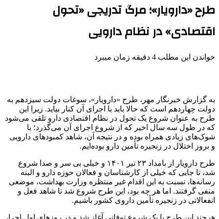
طرح «دارویار»؛ مرگ تدریجی «تحول
اقتصادی» در نظام دارویی
خواندن این مطلب 4 دقیقه زمان میبرد
به گزارش خبرنگار مهر، طرح «
دارویار
»، سوغات دولت سیزدهم به
دولت چهاردهم است که حالا باید با اجرای آن کنار بیاید. زیرا این
طرح به عنوان شروع یک تحول در نظام اقتصادی دارو تلقی می‌شود
که در طول سه سال اخیر که از شروع اجرای آن می‌گذرد؛ با
شوک‌های زیادی همراه بوده و در نتیجه آن، شاهد کمبودهای دارویی
و بروز اختلال در زنجیره تأمین دارو بوده‌ایم.
طرح
دارویار
از بامداد ۲۳ تیر ۱۴۰۱ و خیلی بی سر و صدا شروع
شد، تا جایی که خیلی از کارشناسان و فعالان حوزه دارو و البته
رسانه‌ها، نسبت به این اقدام غیر منتظره وزارت بهداشت، موضعی
منفی گرفتند. اما هر چه بود، این طرح شروع شد تا شاهد فعل و
انفعالاتی در زنجیره تأمین داروی کشور باشیم.
هرچند این طرح با یک شروع توفانی آغاز شد و در روزهای اول اجرا،