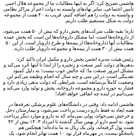
هاشمی تصریح کرد: اگر به اینها مطالبات ما از مجموعه هلال احمر،
تأمین اجتماعی، سایر نهادهای وابسته به دولت اعم از مراکز نظامی
و وابسته به دولت را هم اضافه کنیم، قریب به ۴۰ همت از مجموعه
دولت به شکل مستقیم طلب داریم.
تازه! بقیه طلب شرکت‌های پخش دارو که بیش از ۵۰ همت می‌شود،
از داروخانه‌ها است، اما مشکل داروخانه‌ها این است که بخش عمده
مطالبات آنها (داروخانه‌ها) از بیمه‌ها و طرح
دارویار
است. از این ۵۰
همت بیش از ۳۰ همت از بیمه‌ها و مجموعه
دارویار
طلب دارند.
رئیس هیئت مدیره انجمن پخش دارو و مکمل ایران تاکید کرد:
بدهی‌های دولت کمر صنعت و زنجیره را از ابتدا تا انتها خُرد می‌کند و
مشکل امروز صنعت ما؛ که حالش خوب نیست؛ به دلیل کمبود
نقدینگی است. در این سی و چند سال که انجام وظیفه می‌کنم این
وضعیت کاملاً بی‌سابقه است، شرایطی که دولت بدهی زیادی دارد و
فشار به حوزه دارو و مجموعه داروخانه، پخش و تولید وارد می‌کند و
نمی‌دانیم در آینده چه اتفاقی خواهد افتاد!
هاشمی ادامه داد: وقتی در دانشگاه‌های علوم پزشکی تعرفه‌ها در
همه ابعاد نه فقط دارو درست پرداخت نمی‌شود، و بیمارستان دخل
و خرجش نمی‌خواند، پولی نمی‌ماند که به دارو و موارد دیگر پرداخت
شود. به اسم دارو از بهمن سال گذشته تا امرداد ۱۴۰۳ بیش از ۴۲
همت پول گرفته‌اند، ولی یک ریال به ما نداده‌اند! هیچکس هم
پاسخگو نیست، در مهرماه قرار بود ۱۰ همت تهاتر انجام شود، یک