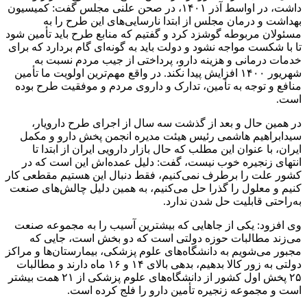
داشت، در اواسط آذر ۱۴۰۱، در صحن علنی مجلس گفت: کمیسیون
بهداشت و درمان مجلس از ابتدا نارسایی‌های این طرح را به
مسئولان مربوطه گوشزد کرد و گفتیم که منابع طرح باید تأمین شود
تا با شکست مواجه نشود و دولت باید به گونه‌ای گام بردارد که برای
خدمات درمانی و هزینه دارو، پرداختی از جیب مردم نسبت به
شهریور ۱۴۰۰ افزایش پیدا نکند. در واقع مهم‌ترین اولویت ما تأمین
منافع و توجه به تأمین، تدارک و داروی مردم و موفقیت طرح بوده
است.
در همین حال و بعد از گذشت سه سال از اجرای طرح
دارویار
،
سیدابراهیم هاشمی رئیس هیئت مدیره انجمن پخش دارو و مکمل
ایران، با عنوان این مطلب که حال بازار دارویی ایران از ابتدا تا
انتهای زنجیره خوب نیست، گفت: دلیل عمده‌اش این است که در
کشور علت را برطرف نمی‌کنیم، فقط دنبال این هستیم مقطعی کار
کنیم و معلول را گذرا حل می‌کنیم، به همین دلیل چالش‌های صنعت
به‌راحتی قابلیت حل شدن ندارد.
وی افزود: یکی از جاهایی که بیشترین آسیب را به مجموعه صنعت
می‌زند مطالبات حوزه دولتی است که دو بخش است، جایی که
مجبور می‌شویم به دانشگاه‌های علوم پزشکی، بیمارستان‌ها و مراکز
دولتی به زور کالا بدهیم، بدهی بالای ۱۴ و ۱۶ ماه دارند و مطالبات
۲۵ پخش اول کشور از دانشگاه‌های علوم پزشکی از ۲۱ همت بیشتر
است و مجموعه زنجیره تأمین دارو را فلج کرده است.