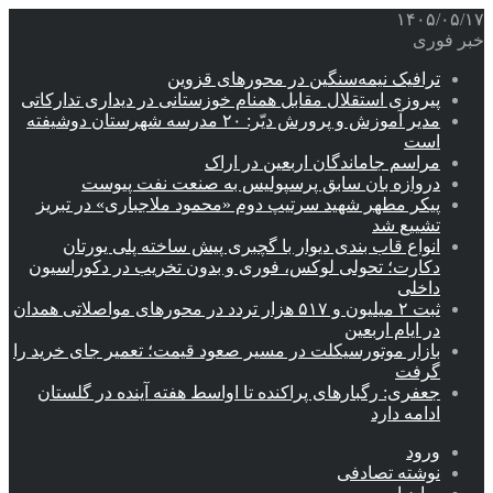
۱۴۰۵/۰۵/۱۷
خبر فوری
ترافیک نیمه‌سنگین در محورهای قزوین
پیروزی استقلال مقابل همنام خوزستانی در دیداری تدارکاتی
مدیر آموزش و پرورش دیّر: ۲۰ مدرسه شهرستان دوشیفته
است
مراسم جاماندگان اربعین در اراک
دروازه بان سابق پرسپولیس به صنعت نفت پیوست
پیکر مطهر شهید سرتیپ دوم «محمود ملاجباری» در تبریز
تشییع شد
انواع قاب بندی دیوار با گچبری پیش ساخته پلی یورتان
دکارت؛ تحولی لوکس، فوری و بدون تخریب در دکوراسیون
داخلی
ثبت ۲ میلیون و ۵۱۷ هزار تردد در محورهای مواصلاتی همدان
در ایام اربعین
بازار موتورسیکلت در مسیر صعود قیمت؛ تعمیر جای خرید را
گرفت
جعفری: رگبارهای پراکنده تا اواسط هفته آینده در گلستان
ادامه دارد
ورود
نوشته تصادفی