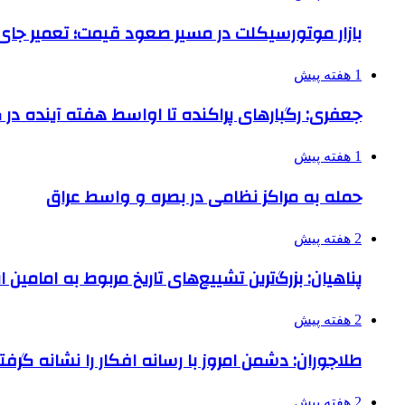
بازار موتورسیکلت در مسیر صعود قیمت؛ تعمیر جای 
1 هفته پیش
جعفری: رگبارهای پراکنده تا اواسط هفته آینده در گ
1 هفته پیش
حمله به مراکز نظامی در بصره و واسط عراق
2 هفته پیش
پناهیان: بزرگ‌ترین تشییع‌های تاریخ مربوط به امامین
2 هفته پیش
طلاجوران: دشمن امروز با رسانه افکار را نشانه گرف
2 هفته پیش