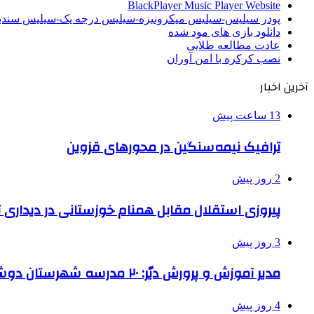
BlackPlayer Music Player Website
پودر سیلیس-سیلیس میکرونیزه-سیلیس درجه یک-سیلیس سن
دانلود بازی های مود شده
عادت مطالعه طلایی
نصب کرکره با امن آوران
آخرین اخبار
13 ساعت پیش
ترافیک نیمه‌سنگین در محورهای قزوین
2 روز پیش
پیروزی استقلال مقابل همنام خوزستانی در دیداری ت
3 روز پیش
مدیر آموزش و پرورش دیّر: ۲۰ مدرسه شهرستان دوشیفته است
4 روز پیش