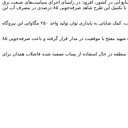
منابع آبی در کشور، افزود: در راستای اجرای سیاست‌های صنعت برق
حرارتی به منظور صرفه‌جویی در مصرف آب، پروژه تبدیل سیستم خنک‌کننده تر واحد دو نیروگاه شهید مفتح در دستور کار قرار گرفته که با تکمیل این طرح شاهد صرفه‌جویی ۸۵ درصدی در مصرف آب این
وی با اشاره به پیشرفت ۶۶ درصدی این پروژه، بیان داشت: اجرای برج خشک واحد دو نیروگاه شهید مفتح علاوه بر صرفه‌جویی مصرف آب، کمک شایانی به پایداری توان تولید واحد ۲۵۰ مگاواتی این نیروگاه
عسگری افزود: پیش از این فاز نخست این طرح به عنوان نخستین پروژه تغییر سیستم خنک‌کن نیروگاهی در ایران برای واحد اول نیروگاه شهید مفتح با موفقیت در مدار قرار گرفته و باعث صرفه‌جویی ۸۵
 منطقه در حال استفاده از پساب تصفیه شده فاضلاب همدان برای