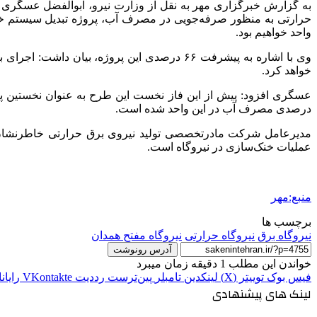
به گزارش خبرگزاری مهر به نقل از وزارت نیرو، ابوالفضل عسگری در
واحد خواهیم بود.
خواهد کرد.
درصدی مصرف آب در این واحد شده است.
مدیرعامل شرکت
مادرتخصصی
تولید نیروی برق حرارتی خاطرنشان
عملیات خنک‌سازی در نیروگاه است.
منبع:مهر
برچسب ها
نیروگاه برق
نیروگاه حرارتی
نیروگاه مفتح همدان
آدرس رونوشت
خواندن این مطلب 1 دقیقه زمان میبرد
فیس بوک
توییتر (X)
لینکدین
‫تامبلر
‫پین‌ترست
‫رددیت
‫VKontakte
رایان
لینک های پیشنهادی