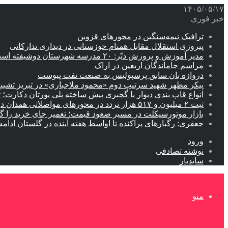
۱۴۰۵/۰۵/۱۷
خبر فوری
ترافیک نیمه‌سنگین در محورهای قزوین
پیروزی استقلال مقابل همنام خوزستانی در دیداری تدارکاتی
مدیر آموزش و پرورش دیّر: ۲۰ مدرسه شهرستان دوشیفته است
مراسم جاماندگان اربعین در اراک
دروازه بان سابق پرسپولیس به صنعت نفت پیوست
پیکر مطهر شهید سرتیپ دوم «محمود ملاجباری» در تبریز تشیی
انواع قاب بندی دیوار با گچبری پیش ساخته پلی یورتان دکارت
ثبت ۲ میلیون و ۵۱۷ هزار تردد در محورهای مواصلاتی همدان در ایام اربعین
بازار موتورسیکلت در مسیر صعود قیمت؛ تعمیر جای خرید را 
جعفری: رگبارهای پراکنده تا اواسط هفته آینده در گلستان ادامه 
ورود
نوشته تصادفی
سایدبار
منو