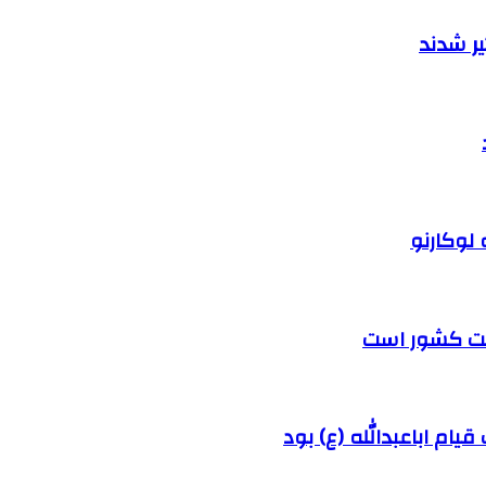
ر شدند
 لوکارنو
رفت کشور است
ام اباعبدالله (ع) بود