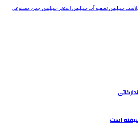
دبلاست-سیلیس تصفیه آب-سیلیس استخر-سیلیس چمن مصنوعی
دارکاتی