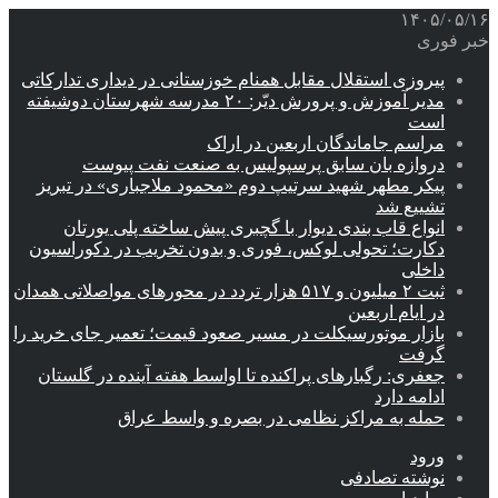
۱۴۰۵/۰۵/۱۶
خبر فوری
پیروزی استقلال مقابل همنام خوزستانی در دیداری تدارکاتی
مدیر آموزش و پرورش دیّر: ۲۰ مدرسه شهرستان دوشیفته
است
مراسم جاماندگان اربعین در اراک
دروازه بان سابق پرسپولیس به صنعت نفت پیوست
پیکر مطهر شهید سرتیپ دوم «محمود ملاجباری» در تبریز
تشییع شد
انواع قاب بندی دیوار با گچبری پیش ساخته پلی یورتان
دکارت؛ تحولی لوکس، فوری و بدون تخریب در دکوراسیون
داخلی
ثبت ۲ میلیون و ۵۱۷ هزار تردد در محورهای مواصلاتی همدان
در ایام اربعین
بازار موتورسیکلت در مسیر صعود قیمت؛ تعمیر جای خرید را
گرفت
جعفری: رگبارهای پراکنده تا اواسط هفته آینده در گلستان
ادامه دارد
حمله به مراکز نظامی در بصره و واسط عراق
ورود
نوشته تصادفی