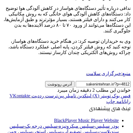
ندافی درباره تأثیر دستگاه‌های هواساز در کاهش آلودگی هوا توضیح
داد: دستگاه‌های کاهش آلودگی هوای خانگی که به روش مکانیکی
کار می‌کنند و دارای فیلتر هستند، بسیار مؤثرترند و طبق آزمایش‌ها،
این دستگاه‌ها می‌توانند از ورود ۷۰ تا ۸۰ درصد آلاینده‌ها به بدن
جلوگیری کنند.
وی به خریداران توصیه کرد: در هنگام خرید دستگاه‌های هواساز،
توجه کنید که روش فیلتر کردن، پایه اصلی عملکرد دستگاه باشد،
چراکه روش‌های الکتریکی چندان کارساز نیستند.
منبع:خبرگزاری سلامت
آدرس رونوشت
خواندن این مطلب 2 دقیقه زمان میبرد
فیس بوک
توییتر (X)
لینکدین
‫تامبلر
‫پین‌ترست
‫رددیت
‫VKontakte
رایانامه
چاپ
لینک های پیشنهادی
BlackPlayer Music Player Website
پودر سیلیس-سیلیس میکرونیزه-سیلیس درجه یک-سیلیس
سندبلاست-سیلیس تصفیه آب-سیلیس استخر-سیلیس چمن