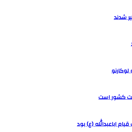
ر شدند
 لوکارنو
رفت کشور است
ام اباعبدالله (ع) بود