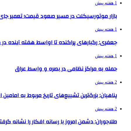
1 هفته پیش
بازار موتورسیکلت در مسیر صعود قیمت؛ تعمیر جای 
1 هفته پیش
جعفری: رگبارهای پراکنده تا اواسط هفته آینده در گ
1 هفته پیش
حمله به مراکز نظامی در بصره و واسط عراق
2 هفته پیش
پناهیان: بزرگ‌ترین تشییع‌های تاریخ مربوط به امامین
2 هفته پیش
طلاجوران: دشمن امروز با رسانه افکار را نشانه گرف