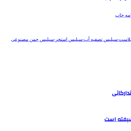
امه
چاپ
دبلاست-سیلیس تصفیه آب-سیلیس استخر-سیلیس چمن مصنوعی
دارکاتی