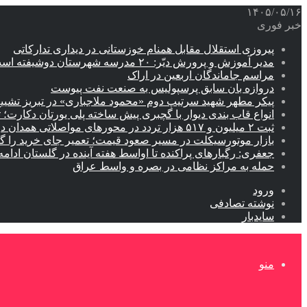
۱۴۰۵/۰۵/۱۶
خبر فوری
پیروزی استقلال مقابل همنام خوزستانی در دیداری تدارکاتی
مدیر آموزش و پرورش دیّر: ۲۰ مدرسه شهرستان دوشیفته است
مراسم جاماندگان اربعین در اراک
دروازه بان سابق پرسپولیس به صنعت نفت پیوست
پیکر مطهر شهید سرتیپ دوم «محمود ملاجباری» در تبریز تشیی
انواع قاب بندی دیوار با گچبری پیش ساخته پلی یورتان دکارت
ثبت ۲ میلیون و ۵۱۷ هزار تردد در محورهای مواصلاتی همدان در ایام اربعین
بازار موتورسیکلت در مسیر صعود قیمت؛ تعمیر جای خرید را 
جعفری: رگبارهای پراکنده تا اواسط هفته آینده در گلستان ادامه 
حمله به مراکز نظامی در بصره و واسط عراق
ورود
نوشته تصادفی
سایدبار
منو