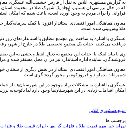
به گزارش همشهری آنلاین به نقل از فارس حشمت‌الله عسگری معاون هم
که در حال بررسی آن هستیم، ایجاد یک شهرک طلا در محدوده استان ته
فراوانی را برای مردم به وجود آورده است، باعث شده که امکان است
معاون هماهنگی امور اقتصادی استاندار افزود: با کمک سرمایه‌گذار 
طلا پیش‌بینی شده است.
عسگری با اشاره به ساخت این مجتمع مطابق با استانداردهای روز دنی
دریافت می‌کنند، احداث یک مجتمع تخصصی طلا در خارج از شهر، رفت‌
وی با بیان اینکه با احداث این مجتمع به دنبال انتظام‌بخشی به این ص
فروشندگان، نماینده اداره استاندارد نیز در آن محل مستقر شده و مراج
معاون هماهنگی امور اقتصادی استاندار در بخش دیگری از سخنان خود 
شمیرانات، دماوند و فیروزکوه بر محور گردشگری است.
عسگری با اشاره به مشکلات زیاد موجود در این شهرستان‌ها، از جمله
امکان اقدامات زیادی در این شهرستان‌ها وجود دارد لذا باتوجه‌ب
منبع:همشهری آنلاین
برچسب ها
تهران
خبر مهم
قیمت طلا و فلزات گرانبها - ایران
قیمت طلا و فلزات گ