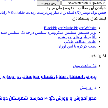
آدرس رونوشت
خواندن این مطلب 1 دقیقه زمان میبرد
فیس بوک
توییتر (X)
لینکدین
‫تامبلر
‫پین‌ترست
‫رددیت
‫VKontakte
رایان
لینک های پیشنهادی
BlackPlayer Music Player Website
پودر سیلیس-سیلیس میکرونیزه-سیلیس درجه یک-سیلیس سن
دانلود بازی های مود شده
عادت مطالعه طلایی
نصب کرکره با امن آوران
آخرین اخبار
24 ساعت پیش
پیروزی استقلال مقابل همنام خوزستانی در دیداری ت
2 روز پیش
مدیر آموزش و پرورش دیّر: ۲۰ مدرسه شهرستان دوشیفته است