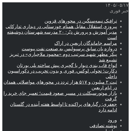
۱۴۰۵/۰۵/۱۷
خبر فوری
ترافیک نیمه‌سنگین در محورهای قزوین
پیروزی استقلال مقابل همنام خوزستانی در دیداری تدارکاتی
مدیر آموزش و پرورش دیّر: ۲۰ مدرسه شهرستان دوشیفته
است
مراسم جاماندگان اربعین در اراک
دروازه بان سابق پرسپولیس به صنعت نفت پیوست
پیکر مطهر شهید سرتیپ دوم «محمود ملاجباری» در تبریز
تشییع شد
انواع قاب بندی دیوار با گچبری پیش ساخته پلی یورتان
دکارت؛ تحولی لوکس، فوری و بدون تخریب در دکوراسیون
داخلی
ثبت ۲ میلیون و ۵۱۷ هزار تردد در محورهای مواصلاتی همدان
در ایام اربعین
بازار موتورسیکلت در مسیر صعود قیمت؛ تعمیر جای خرید را
گرفت
جعفری: رگبارهای پراکنده تا اواسط هفته آینده در گلستان
ادامه دارد
ورود
نوشته تصادفی