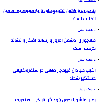
پناهیان: بزرگ‌ترین تشییع‌های تاریخ مربوط به امامین
انقلاب است
2 هفته پیش
طلاجوران: دشمن امروز با رسانه افکار را نشانه
گرفته است
2 هفته پیش
اکیپ صیادان غیرمجاز ماهی در سنقروکلیایی
دستگیر شدند
2 هفته پیش
رمان عاشورا بدون پژوهش تاریخی، به تحریف