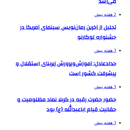
می‌رسد
2 هفته پیش
تجلیل از آخرین رمان‌نویس سینمای آمریکا در
جشنواره لوکارنو
3 هفته پیش
حدادعادل: آموزش‌وپرورش زیربنای استقلال و
پیشرفت کشور است
3 هفته پیش
حضور حضرت رقیه در کربلا نماد مظلومیت و
حقانیت قیام اباعبدالله (ع) بود
3 هفته پیش