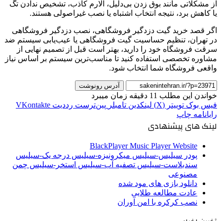
از مشکلاتی مانند بوق زدن بی‌دلیل، آلارم کاذب، تشخیص ندادن تگ
یا کاهش برد، نتیجه انتخاب اشتباه یا نصب غیراصولی هستند.
اگر قصد خرید گیت دزدگیر فروشگاهی، نصب دزدگیر فروشگاهی
در تهران، تنظیم حساسیت گیت فروشگاهی یا عیب‌یابی سیستم ضد
سرقت فروشگاه خود را دارید، بهتر است قبل از تصمیم نهایی از
مشاوره تخصصی استفاده کنید تا مناسب‌ترین سیستم بر اساس نیاز
واقعی فروشگاه شما انتخاب شود.
آدرس رونوشت
خواندن این مطلب 11 دقیقه زمان میبرد
فیس بوک
توییتر (X)
لینکدین
‫تامبلر
‫پین‌ترست
‫رددیت
‫VKontakte
رایانامه
چاپ
لینک های پیشنهادی
BlackPlayer Music Player Website
پودر سیلیس-سیلیس میکرونیزه-سیلیس درجه یک-سیلیس
سندبلاست-سیلیس تصفیه آب-سیلیس استخر-سیلیس چمن
مصنوعی
دانلود بازی های مود شده
عادت مطالعه طلایی
نصب کرکره با امن آوران