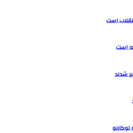
 انقلاب است
ته است
ر شدند
 لوکارنو