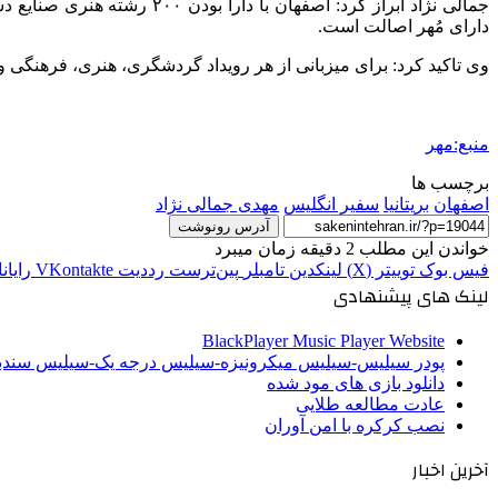
جمالی نژاد ابراز کرد: اصفهان با دارا بودن ۲۰۰ رشته هنری صنایع دستی، سه عنوان بین
دارای مُهر اصالت است.
وی تاکید کرد: برای میزبانی از هر رویداد گردشگری، هنری، فرهنگی و 
منبع:مهر
برچسب ها
اصفهان
بریتانیا
سفیر انگلیس
مهدی جمالی نژاد
آدرس رونوشت
خواندن این مطلب 2 دقیقه زمان میبرد
فیس بوک
توییتر (X)
لینکدین
‫تامبلر
‫پین‌ترست
‫رددیت
‫VKontakte
رایان
لینک های پیشنهادی
BlackPlayer Music Player Website
پودر سیلیس-سیلیس میکرونیزه-سیلیس درجه یک-سیلیس سن
دانلود بازی های مود شده
عادت مطالعه طلایی
نصب کرکره با امن آوران
آخرین اخبار