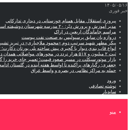
۱۴۰۵/۰۵/۱۶
خبر فوری
پیروزی استقلال مقابل همنام خوزستانی در دیداری تدارکاتی
مدیر آموزش و پرورش دیّر: ۲۰ مدرسه شهرستان دوشیفته است
مراسم جاماندگان اربعین در اراک
دروازه بان سابق پرسپولیس به صنعت نفت پیوست
پیکر مطهر شهید سرتیپ دوم «محمود ملاجباری» در تبریز تشیی
انواع قاب بندی دیوار با گچبری پیش ساخته پلی یورتان دکارت
ثبت ۲ میلیون و ۵۱۷ هزار تردد در محورهای مواصلاتی همدان در ایام اربعین
بازار موتورسیکلت در مسیر صعود قیمت؛ تعمیر جای خرید را 
جعفری: رگبارهای پراکنده تا اواسط هفته آینده در گلستان ادامه 
حمله به مراکز نظامی در بصره و واسط عراق
ورود
نوشته تصادفی
سایدبار
منو