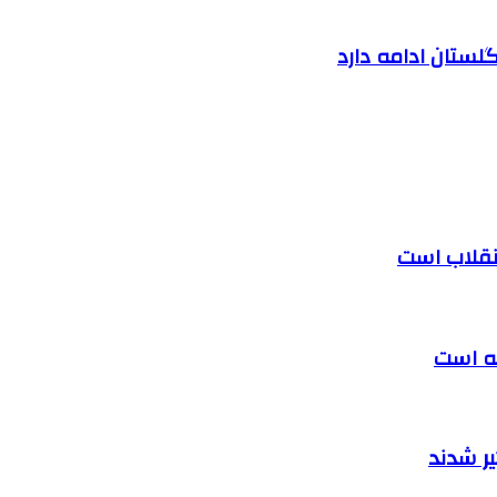
لستان ادامه دارد
 انقلاب است
ته است
ر شدند