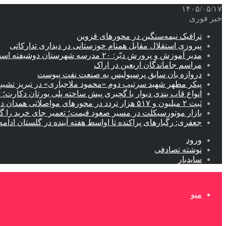
۱۴۰۵/۰۵/۱۷
خبر فوری
ترافیک نیمه‌سنگین در محورهای قزوین
پیروزی استقلال مقابل همنام خوزستانی در دیداری تدارکاتی
مدیر آموزش و پرورش دیّر: ۲۰ مدرسه شهرستان دوشیفته است
مراسم جاماندگان اربعین در اراک
دروازه بان سابق پرسپولیس به صنعت نفت پیوست
پیکر مطهر شهید سرتیپ دوم «محمود ملاجباری» در تبریز تشیی
انواع قاب بندی دیوار با گچبری پیش ساخته پلی یورتان دکارت
ثبت ۲ میلیون و ۵۱۷ هزار تردد در محورهای مواصلاتی همدان در ایام اربعین
بازار موتورسیکلت در مسیر صعود قیمت؛ تعمیر جای خرید را 
جعفری: رگبارهای پراکنده تا اواسط هفته آینده در گلستان ادامه 
ورود
نوشته تصادفی
سایدبار
منو