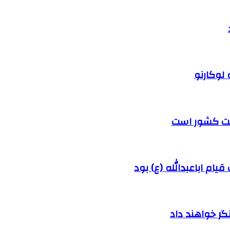
 لوکارنو
رفت کشور است
ام اباعبدالله (ع) بود
ر خواهند داد