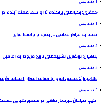
1 هفته پیش
جعفری: رگبارهای پراکنده تا اواسط هفته آینده در گ
1 هفته پیش
حمله به مراکز نظامی در بصره و واسط عراق
2 هفته پیش
پناهیان: بزرگ‌ترین تشییع‌های تاریخ مربوط به امامین
2 هفته پیش
طلاجوران: دشمن امروز با رسانه افکار را نشانه گرف
2 هفته پیش
اکیپ صیادان غیرمجاز ماهی در سنقروکلیایی دستگی