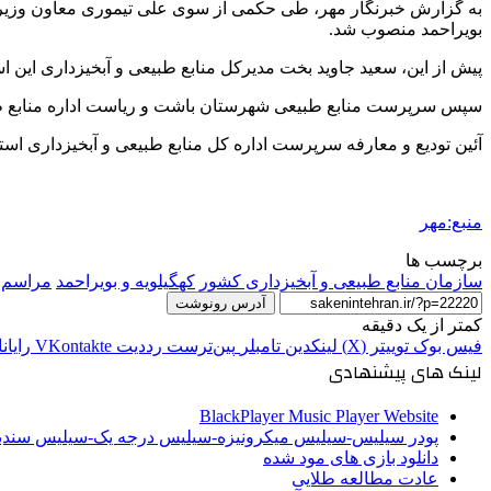
به گزارش خبرنگار مهر، طی حکمی از سوی علی تیموری معاون وزیر ج
بویراحمد منصوب شد.
پیش از این، سعید جاوید بخت مدیرکل منابع طبیعی و آبخیزداری این ا
سپس سرپرست منابع طبیعی شهرستان
باشت
و ریاست اداره منابع
آئین تودیع و معارفه سرپرست اداره کل منابع طبیعی و آبخیزداری است
منبع:مهر
برچسب ها
سازمان منابع طبیعی و آبخیزداری کشور
کهگیلویه و بویراحمد
مراسم ت
آدرس رونوشت
کمتر از یک دقیقه
فیس بوک
توییتر (X)
لینکدین
‫تامبلر
‫پین‌ترست
‫رددیت
‫VKontakte
رایان
لینک های پیشنهادی
BlackPlayer Music Player Website
پودر سیلیس-سیلیس میکرونیزه-سیلیس درجه یک-سیلیس سن
دانلود بازی های مود شده
عادت مطالعه طلایی