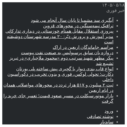
۱۴۰۵/۰۵/۱۸
خبر فوری
آبگیری سد مشمپا تا پایان سال آنجام می شود
ترافیک نیمه‌سنگین در محورهای قزوین
پیروزی استقلال مقابل همنام خوزستانی در دیداری تدارکاتی
مدیر آموزش و پرورش دیّر: ۲۰ مدرسه شهرستان دوشیفته
است
مراسم جاماندگان اربعین در اراک
دروازه بان سابق پرسپولیس به صنعت نفت پیوست
پیکر مطهر شهید سرتیپ دوم «محمود ملاجباری» در تبریز
تشییع شد
انواع قاب بندی دیوار با گچبری پیش ساخته پلی یورتان
دکارت؛ تحولی لوکس، فوری و بدون تخریب در دکوراسیون
داخلی
ثبت ۲ میلیون و ۵۱۷ هزار تردد در محورهای مواصلاتی همدان
در ایام اربعین
بازار موتورسیکلت در مسیر صعود قیمت؛ تعمیر جای خرید را
گرفت
ورود
نوشته تصادفی
سایدبار