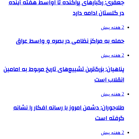
جعفری: رگبارهای پراکنده تا اواسط هفته آینده
در گلستان ادامه دارد
2 هفته پیش
حمله به مراکز نظامی در بصره و واسط عراق
2 هفته پیش
پناهیان: بزرگ‌ترین تشییع‌های تاریخ مربوط به امامین
انقلاب است
2 هفته پیش
طلاجوران: دشمن امروز با رسانه افکار را نشانه
گرفته است
2 هفته پیش