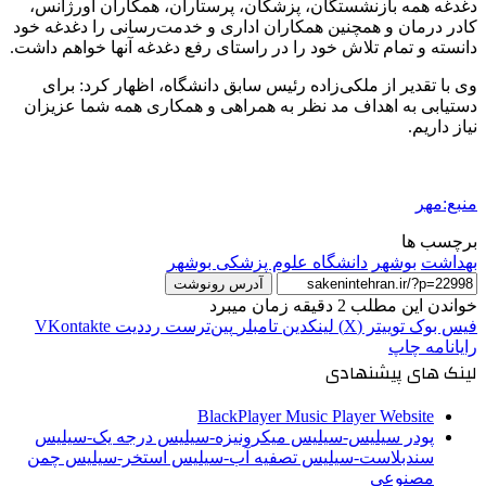
دغدغه همه بازنشستگان، پزشکان، پرستاران، همکاران اورژانس،
کادر درمان و همچنین همکاران اداری و خدمت‌رسانی را دغدغه خود
دانسته و تمام تلاش خود را در راستای رفع دغدغه آنها خواهم داشت.
وی با تقدیر از ملکی‌زاده رئیس سابق دانشگاه، اظهار کرد: برای
دستیابی به اهداف مد نظر به همراهی و همکاری همه شما عزیزان
نیاز داریم.
منبع:مهر
برچسب ها
بهداشت
بوشهر
دانشگاه علوم پزشکی بوشهر
آدرس رونوشت
خواندن این مطلب 2 دقیقه زمان میبرد
فیس بوک
توییتر (X)
لینکدین
‫تامبلر
‫پین‌ترست
‫رددیت
‫VKontakte
رایانامه
چاپ
لینک های پیشنهادی
BlackPlayer Music Player Website
پودر سیلیس-سیلیس میکرونیزه-سیلیس درجه یک-سیلیس
سندبلاست-سیلیس تصفیه آب-سیلیس استخر-سیلیس چمن
مصنوعی