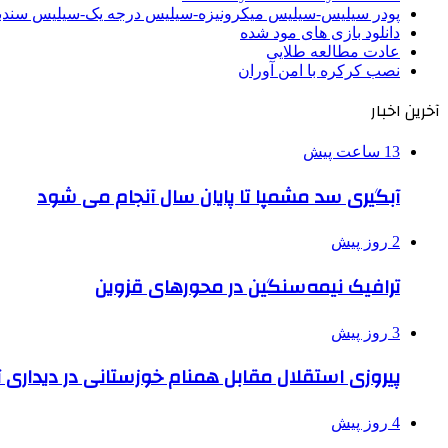
پودر سیلیس-سیلیس میکرونیزه-سیلیس درجه یک-سیلیس سن
دانلود بازی های مود شده
عادت مطالعه طلایی
نصب کرکره با امن آوران
آخرین اخبار
13 ساعت پیش
آبگیری سد مشمپا تا پایان سال آنجام می شود
2 روز پیش
ترافیک نیمه‌سنگین در محورهای قزوین
3 روز پیش
پیروزی استقلال مقابل همنام خوزستانی در دیداری ت
4 روز پیش