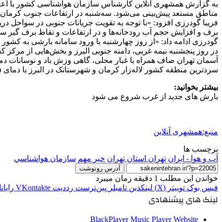
به گزارش همشهری ‌آنلاین کارشناس سازمان هواشناسی کشور با اعلام
مناطق مستعد پیش‌بینی می‌شود. سه‌شنبه در ارتفاعات جنوب کرمان، 
فریبا گودرزی افزود: «با توجه به تقویت جریانات جنوبی در سواحل 
برف و افزایش حجم آب رودخانه‌ها و در ارتفاعات و نقاط برف گیر
گودرزی ادامه داد: «از روز چهارشنبه با ورود سامانه بارشی به کشور
در روز پنجشنبه نیمه غربی، دامنه جنوبی البرز و بخش‌هایی از مرکز کش
آسمان تهران صاف همراه با غبار محلی، گاهی وزش باد و نوسانات دمایی ۱۱ و ۲۲ درجه سانتی‌گراد
سردترین منطقه کشور لاله‌زار کرمان و شهرستانک در البرز با دمای ۵ درجه زیر صفر و گرم‌ترین منطقه کشور زرآباد استان سیستان و بلوچستان با دمای ۳۴ درجه گزارش شده‌است.
بیشتر بخوانید:
بارش‌ های جدید از غرب شروع می شود
منبع:همشهری آنلاین
برچسب ها
آب و هوا - ایران
تهران استان تهران
خبر مهم
سازمان هواشناسي
آدرس رونوشت
خواندن این مطلب 1 دقیقه زمان میبرد
فیس بوک
توییتر (X)
لینکدین
‫تامبلر
‫پین‌ترست
‫رددیت
‫VKontakte
رایان
لینک های پیشنهادی
BlackPlayer Music Player Website