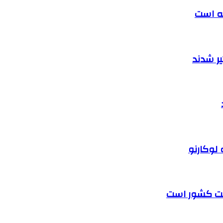
ته است
ر شدند
 لوکارنو
رفت کشور است