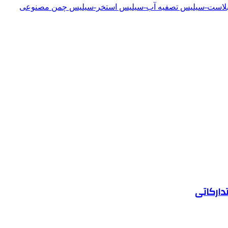
دبلاست-سیلیس تصفیه آب-سیلیس استخر-سیلیس چمن مصنوعی
دارکاتی