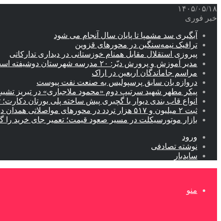
۱۴۰۵/۰۵/۱۸
خبر فوری
آبگیری سد مشمپا تا پایان سال آنجام می شود
ترافیک نیمه‌سنگین در محورهای قزوین
پیروزی استقلال مقابل همنام خوزستانی در دیداری تدارکاتی
مدیر آموزش و پرورش دیّر: ۲۰ مدرسه شهرستان دوشیفته است
مراسم جاماندگان اربعین در اراک
دروازه بان سابق پرسپولیس به صنعت نفت پیوست
پیکر مطهر شهید سرتیپ دوم «محمود ملاجباری» در تبریز تشیی
انواع قاب بندی دیوار با گچبری پیش ساخته پلی یورتان دکارت
ثبت ۲ میلیون و ۵۱۷ هزار تردد در محورهای مواصلاتی همدان در ایام اربعین
بازار موتورسیکلت در مسیر صعود قیمت؛ تعمیر جای خرید را 
ورود
نوشته تصادفی
سایدبار
منو