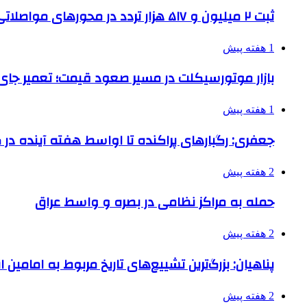
ثبت ۲ میلیون و ۵۱۷ هزار تردد در محورهای مواصلاتی همدان در ایام اربعین
1 هفته پیش
بازار موتورسیکلت در مسیر صعود قیمت؛ تعمیر جای 
1 هفته پیش
جعفری: رگبارهای پراکنده تا اواسط هفته آینده در گ
2 هفته پیش
حمله به مراکز نظامی در بصره و واسط عراق
2 هفته پیش
پناهیان: بزرگ‌ترین تشییع‌های تاریخ مربوط به امامین
2 هفته پیش