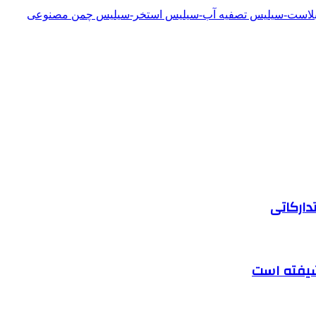
دبلاست-سیلیس تصفیه آب-سیلیس استخر-سیلیس چمن مصنوعی
دارکاتی