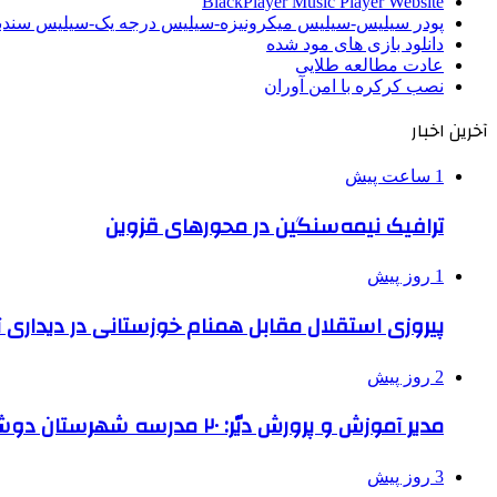
BlackPlayer Music Player Website
پودر سیلیس-سیلیس میکرونیزه-سیلیس درجه یک-سیلیس سن
دانلود بازی های مود شده
عادت مطالعه طلایی
نصب کرکره با امن آوران
آخرین اخبار
1 ساعت پیش
ترافیک نیمه‌سنگین در محورهای قزوین
1 روز پیش
پیروزی استقلال مقابل همنام خوزستانی در دیداری ت
2 روز پیش
مدیر آموزش و پرورش دیّر: ۲۰ مدرسه شهرستان دوشیفته است
3 روز پیش