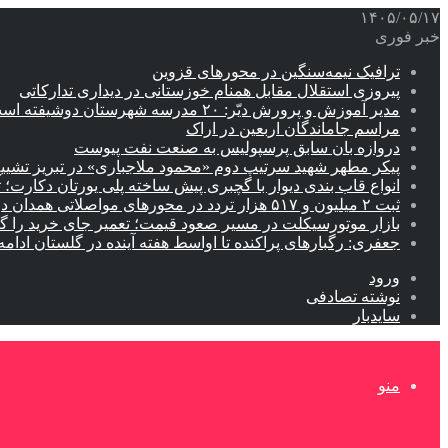
۱۴۰۵/۰۵/۱۷
خبر فوری
ترافیک نیمه‌سنگین در محورهای قزوین
پیروزی استقلال مقابل همنام خوزستانی در دیداری تدارکاتی
مدیر آموزش و پرورش دیّر: ۲۰ مدرسه شهرستان دوشیفته است
مراسم جاماندگان اربعین در اراک
دروازه بان سابق پرسپولیس به صنعت نفت پیوست
پیکر مطهر شهید سرتیپ دوم «محمود ملاجباری» در تبریز تشیی
انواع قاب بندی دیوار با گچبری پیش ساخته پلی یورتان دکارت
ثبت ۲ میلیون و ۵۱۷ هزار تردد در محورهای مواصلاتی همدان در ایام اربعین
بازار موتورسیکلت در مسیر صعود قیمت؛ تعمیر جای خرید را 
جعفری: رگبارهای پراکنده تا اواسط هفته آینده در گلستان ادامه 
ورود
نوشته تصادفی
سایدبار
منو