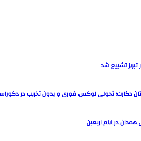
تبریز تشییع شد
رتان دکارت؛ تحولی لوکس، فوری و بدون تخریب در دکوراس