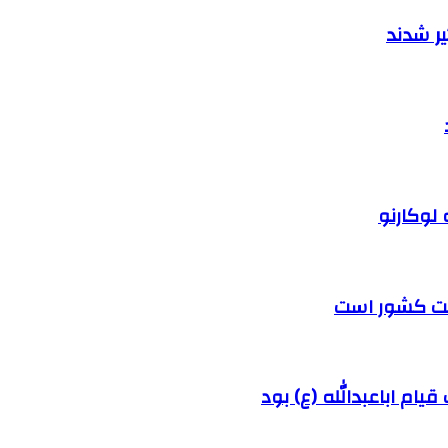
ر شدند
 لوکارنو
رفت کشور است
ام اباعبدالله (ع) بود