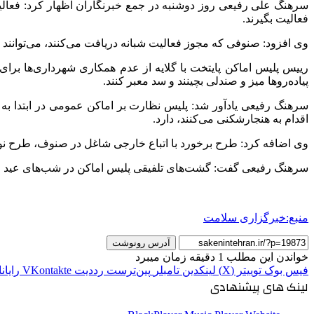
سرهنگ علی رفیعی روز دوشنبه در جمع خبرنگاران اظهار کرد: فعال
فعالیت بگیرند.
وی افزود: صنوفی که مجوز فعالیت شبانه دریافت می‌کنند، می‌توانند ا
رییس پلیس اماکن پایتخت با گلایه از عدم همکاری شهرداری‌ها برای 
پیاده‌روها میز و صندلی بچینند و سد معبر کنند.
سرهنگ رفیعی یادآور شد: پلیس نظارت بر اماکن عمومی در ابتدا ب
اقدام به هنجارشکنی می‌کنند، دارد.
وی اضافه کرد: طرح‌ برخورد با اتباع خارجی شاغل در صنوف، طرح ن
سرهنگ رفیعی گفت: گشت‌های تلفیقی پلیس اماکن در شب‌های عید فعا
منبع:خبرگزاری سلامت
آدرس رونوشت
خواندن این مطلب 1 دقیقه زمان میبرد
فیس بوک
توییتر (X)
لینکدین
‫تامبلر
‫پین‌ترست
‫رددیت
‫VKontakte
رایان
لینک های پیشنهادی