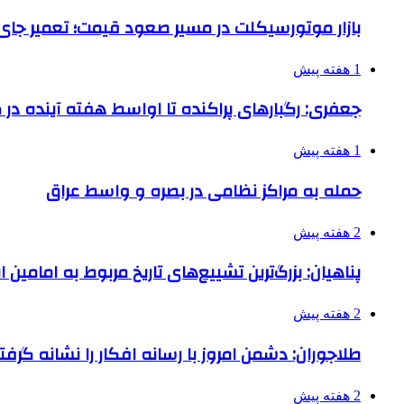
بازار موتورسیکلت در مسیر صعود قیمت؛ تعمیر جای 
1 هفته پیش
جعفری: رگبارهای پراکنده تا اواسط هفته آینده در گ
1 هفته پیش
حمله به مراکز نظامی در بصره و واسط عراق
2 هفته پیش
پناهیان: بزرگ‌ترین تشییع‌های تاریخ مربوط به امامین
2 هفته پیش
طلاجوران: دشمن امروز با رسانه افکار را نشانه گرف
2 هفته پیش