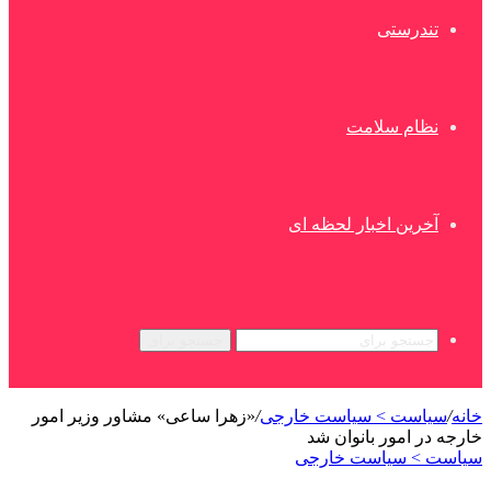
تندرستی
نظام سلامت
آخرین اخبار لحظه ای
جستجو برای
خانه
/
سیاست > سیاست خارجی
/
«زهرا ساعی» مشاور وزیر امور
خارجه در امور بانوان شد
سیاست > سیاست خارجی