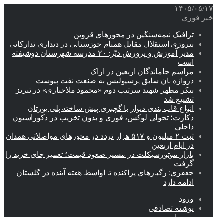
۱۴۰۵/۰۵/۱۷
خبر فوری
ترافیک نیمه‌سنگین در محورهای قزوین
پیروزی استقلال مقابل همنام خوزستانی در دیداری تدارکاتی
مدیر آموزش و پرورش دیّر: ۲۰ مدرسه شهرستان دوشیفته
است
مراسم جاماندگان اربعین در اراک
دروازه بان سابق پرسپولیس به صنعت نفت پیوست
پیکر مطهر شهید سرتیپ دوم «محمود ملاجباری» در تبریز
تشییع شد
انواع قاب بندی دیوار با گچبری پیش ساخته پلی یورتان
دکارت؛ تحولی لوکس، فوری و بدون تخریب در دکوراسیون
داخلی
ثبت ۲ میلیون و ۵۱۷ هزار تردد در محورهای مواصلاتی همدان
در ایام اربعین
بازار موتورسیکلت در مسیر صعود قیمت؛ تعمیر جای خرید را
گرفت
جعفری: رگبارهای پراکنده تا اواسط هفته آینده در گلستان
ادامه دارد
ورود
نوشته تصادفی