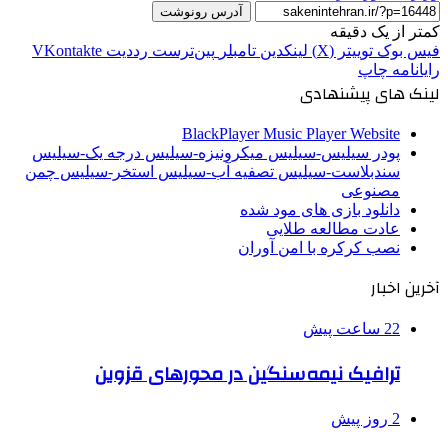
آدرس رونوشت
کمتر از یک دقیقه
فیس بوک
توییتر (X)
لینکدین
‫تامبلر
‫پین‌ترست
‫رددیت
‫VKontakte
رایانامه
چاپ
لینک های پیشنهادی
BlackPlayer Music Player Website
پودر سیلیس-سیلیس میکرونیزه-سیلیس درجه یک-سیلیس
سندبلاست-سیلیس تصفیه آب-سیلیس استخر-سیلیس چمن
مصنوعی
دانلود بازی های مود شده
عادت مطالعه طلایی
نصب کرکره با امن آوران
آخرین اخبار
22 ساعت پیش
ترافیک نیمه‌سنگین در محورهای قزوین
2 روز پیش