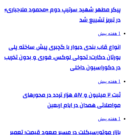
پیکر مطهر شهید سرتیپ دوم «محمود ملاجباری»
در تبریز تشییع شد
1 هفته پیش
انواع قاب بندی دیوار با گچبری پیش ساخته پلی
یورتان دکارت؛ تحولی لوکس، فوری و بدون تخریب
در دکوراسیون داخلی
1 هفته پیش
ثبت ۲ میلیون و ۵۱۷ هزار تردد در محورهای
مواصلاتی همدان در ایام اربعین
1 هفته پیش
بازار موتورسیکلت در مسیر صعود قیمت؛ تعمیر