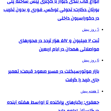
انواع قاب بندی دیوار با گچبری پیش ساخته پلی
یورتان دکارت؛ تحولی لوکس، فوری و بدون تخریب
در دکوراسیون داخلی
5 روز پیش
ثبت ۲ میلیون و ۵۱۷ هزار تردد در محورهای
مواصلاتی همدان در ایام اربعین
6 روز پیش
بازار موتورسیکلت در مسیر صعود قیمت؛ تعمیر
جای خرید را گرفت
1 هفته پیش
جعفری: رگبارهای پراکنده تا اواسط هفته آینده
در گلستان ادامه دارد