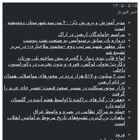
۱۴۰۵/۰۵/۱۵
خبر فوری
مدیر آموزش و پرورش دیّر: ۲۰ مدرسه شهرستان دوشیفته
است
مراسم جاماندگان اربعین در اراک
دروازه بان سابق پرسپولیس به صنعت نفت پیوست
پیکر مطهر شهید سرتیپ دوم «محمود ملاجباری» در تبریز
تشییع شد
انواع قاب بندی دیوار با گچبری پیش ساخته پلی یورتان
دکارت؛ تحولی لوکس، فوری و بدون تخریب در دکوراسیون
داخلی
ثبت ۲ میلیون و ۵۱۷ هزار تردد در محورهای مواصلاتی همدان
در ایام اربعین
بازار موتورسیکلت در مسیر صعود قیمت؛ تعمیر جای خرید را
گرفت
جعفری: رگبارهای پراکنده تا اواسط هفته آینده در گلستان
ادامه دارد
حمله به مراکز نظامی در بصره و واسط عراق
پناهیان: بزرگ‌ترین تشییع‌های تاریخ مربوط به امامین انقلاب
است
ورود