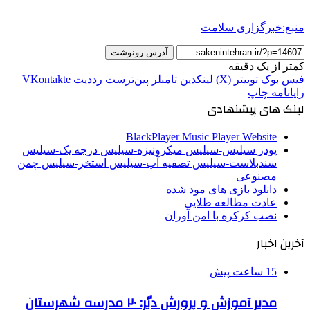
منبع:خبرگزاری سلامت
آدرس رونوشت
کمتر از یک دقیقه
فیس بوک
توییتر (X)
لینکدین
‫تامبلر
‫پین‌ترست
‫رددیت
‫VKontakte
رایانامه
چاپ
لینک های پیشنهادی
BlackPlayer Music Player Website
پودر سیلیس-سیلیس میکرونیزه-سیلیس درجه یک-سیلیس
سندبلاست-سیلیس تصفیه آب-سیلیس استخر-سیلیس چمن
مصنوعی
دانلود بازی های مود شده
عادت مطالعه طلایی
نصب کرکره با امن آوران
آخرین اخبار
15 ساعت پیش
مدیر آموزش و پرورش دیّر: ۲۰ مدرسه شهرستان