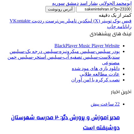
ابومحمد الجولانی
بشار اسد
دمشق
سوریه
آدرس رونوشت
کمتر از یک دقیقه
فیس بوک
توییتر (X)
لینکدین
‫تامبلر
‫پین‌ترست
‫رددیت
‫VKontakte
رایانامه
چاپ
لینک های پیشنهادی
BlackPlayer Music Player Website
پودر سیلیس-سیلیس میکرونیزه-سیلیس درجه یک-سیلیس
سندبلاست-سیلیس تصفیه آب-سیلیس استخر-سیلیس چمن
مصنوعی
دانلود بازی های مود شده
عادت مطالعه طلایی
نصب کرکره با امن آوران
آخرین اخبار
22 ساعت پیش
مدیر آموزش و پرورش دیّر: ۲۰ مدرسه شهرستان
دوشیفته است