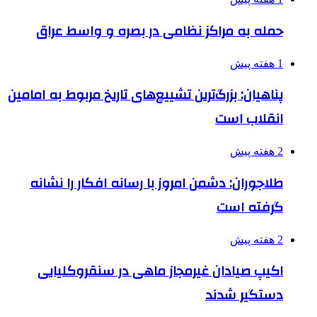
حمله به مراکز نظامی در بصره و واسط عراق
1 هفته پیش
پناهیان: بزرگ‌ترین تشییع‌های تاریخ مربوط به امامین
انقلاب است
2 هفته پیش
طلاجوران: دشمن امروز با رسانه افکار را نشانه
گرفته است
2 هفته پیش
اکیپ صیادان غیرمجاز ماهی در سنقروکلیایی
دستگیر شدند