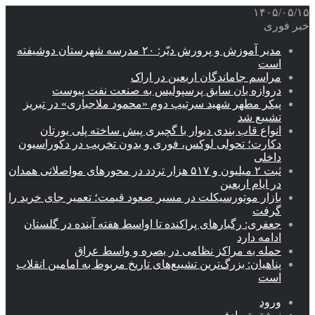
۱۴۰۵/۰۵/۱۵
خبر فوری
مدیر آموزش و پرورش دیّر: ۲۰ مدرسه شهرستان دوشیفته
است
مراسم جاماندگان اربعین در اراک
دروازه بان سابق پرسپولیس به صنعت نفت پیوست
پیکر مطهر شهید سرتیپ دوم «محمود ملاجباری» در تبریز
تشییع شد
انواع قاب بندی دیوار با گچبری پیش ساخته پلی یورتان
دکارت؛ تحولی لوکس، فوری و بدون تخریب در دکوراسیون
داخلی
ثبت ۲ میلیون و ۵۱۷ هزار تردد در محورهای مواصلاتی همدان
در ایام اربعین
بازار موتورسیکلت در مسیر صعود قیمت؛ تعمیر جای خرید را
گرفت
جعفری: رگبارهای پراکنده تا اواسط هفته آینده در گلستان
ادامه دارد
حمله به مراکز نظامی در بصره و واسط عراق
پناهیان: بزرگ‌ترین تشییع‌های تاریخ مربوط به امامین انقلاب
است
ورود