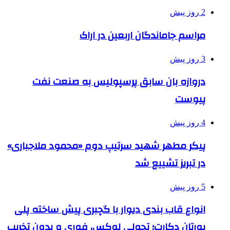
2 روز پیش
مراسم جاماندگان اربعین در اراک
3 روز پیش
دروازه بان سابق پرسپولیس به صنعت نفت
پیوست
4 روز پیش
پیکر مطهر شهید سرتیپ دوم «محمود ملاجباری»
در تبریز تشییع شد
5 روز پیش
انواع قاب بندی دیوار با گچبری پیش ساخته پلی
یورتان دکارت؛ تحولی لوکس، فوری و بدون تخریب