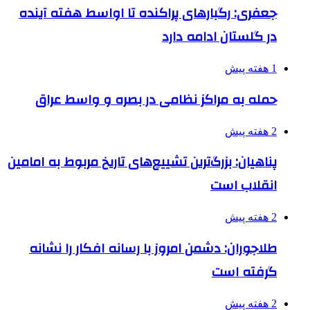
جعفری: رگبارهای پراکنده تا اواسط هفته آینده
در گلستان ادامه دارد
1 هفته پیش
حمله به مراکز نظامی در بصره و واسط عراق
2 هفته پیش
پناهیان: بزرگ‌ترین تشییع‌های تاریخ مربوط به امامین
انقلاب است
2 هفته پیش
طلاجوران: دشمن امروز با رسانه افکار را نشانه
گرفته است
2 هفته پیش