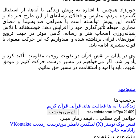
خورنژاد
همچنین با اشاره به پویش زندگی با آیه‌ها، از استقبال
گسترده مردم، مدارس و فعالان رسانه‌ای از این طرح خبر داد و
گفت: این پویش توانسته است با همراهی صداوسیما و فضای
مجازی، حیطه تأثیرگذاری خود را افزایش دهد؛ خوشبختانه با تلاش
شبانه‌روزی اصحاب هنر و رسانه، گامی مؤثر در جهت ترویج
آموزه‌های قرآنی برداشته شده و امیدواریم که این حرکت معنوی با
قوت بیشتری ادامه یابد.
وی در پایان بر نقش قرآن در تقویت روحیه مقاومت تأکید کرد و
یادآور شد: اگر می‌خواهیم در مسیر درست حرکت کنیم و موفق
شویم، باید با امید و استقامت در مسیر حق بمانیم.
منبع:مهر
برچسب ها
زندگی با آیه ها
فعالیت های قرآنی
قرآن کریم
آدرس رونوشت
خواندن این مطلب 1 دقیقه زمان میبرد
فیس بوک
توییتر (X)
لینکدین
‫تامبلر
‫پین‌ترست
‫رددیت
‫VKontakte
رایانامه
چاپ
لینک های پیشنهادی