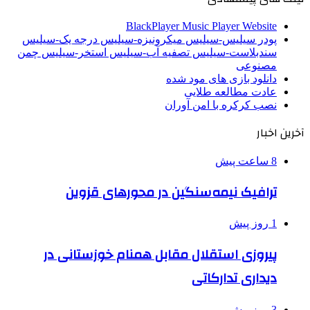
BlackPlayer Music Player Website
پودر سیلیس-سیلیس میکرونیزه-سیلیس درجه یک-سیلیس
سندبلاست-سیلیس تصفیه آب-سیلیس استخر-سیلیس چمن
مصنوعی
دانلود بازی های مود شده
عادت مطالعه طلایی
نصب کرکره با امن آوران
آخرین اخبار
8 ساعت پیش
ترافیک نیمه‌سنگین در محورهای قزوین
1 روز پیش
پیروزی استقلال مقابل همنام خوزستانی در
دیداری تدارکاتی
3 روز پیش