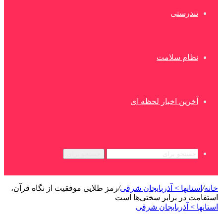
تندرستی
نظام سلامت
آخرین اخبار لحظه ای
جستجو برای
خانه
/
استانها > آذربایجان شرقی
/
رمز طلایی موفقیت از نگاه قرآن،
استقامت در برابر سختی‌ها است
استانها > آذربایجان شرقی