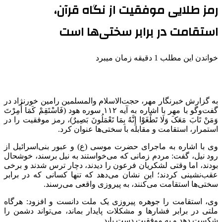
رمز طلایی موفقیت از نگاه قرآن،
استقامت در برابر سختی‌ها است
خواندن این مطلب 1 دقیقه زمان میبرد
به گزارش خبرنگار مهر، حجت‌الاسلام والمسلمین رامین
خورنژاد
در
گفت‌وگو با مهر با اشاره به آیه ۱۱۲ سوره هود (
فَاسْتَقِمْ
کَمَا
أُمِرْتَ
وَمَنْ
تَابَ
مَعَکَ
وَلَا
تَطْغَوْا
إِنَّهُ
بِمَا
تَعْمَلُونَ
بَصِیرٌ)، رمز موفقیت را در
استمرار، استقامت و مقابله با سختی‌ها عنوان کرد.
وی با اشاره به ماجرای حضرت موسی (
ع)
و عبور بنی‌اسرائیل از
رود نیل، گفت: مردم زمانی که می‌خواستند به نیل برسند، خوشحال
بودند، اما وقتی لشکریان فرعون را دیدند، دچار ترس شدند و برخی
عقب‌نشینی کردند؛ این نشان می‌دهد که تنها کسانی که در برابر
سختی‌ها استقامت می‌کنند، به پیروزی واقعی می‌رسند.
وی، استقامت را جوهره پیروزی یک ملت دانست و افزود: هرگاه
ملتی در برابر فشارها و مشکلات پایدار بماند، می‌تواند دشمن را
شکست دهد و به موفقیت دست یابد.