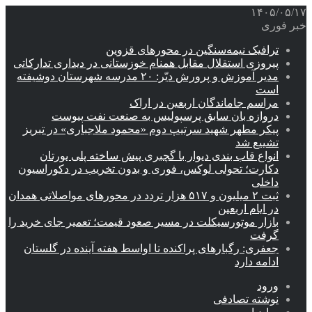
۱۴۰۵/۰۵/۱۷
خبر فوری
ترافیک نیمه‌سنگین در محورهای قزوین
پیروزی استقلال مقابل همنام خوزستانی در دیداری تدارکاتی
مدیر آموزش و پرورش دیّر: ۲۰ مدرسه شهرستان دوشیفته
است
مراسم جاماندگان اربعین در اراک
دروازه بان سابق پرسپولیس به صنعت نفت پیوست
پیکر مطهر شهید سرتیپ دوم «محمود ملاجباری» در تبریز
تشییع شد
انواع قاب بندی دیوار با گچبری پیش ساخته پلی یورتان
دکارت؛ تحولی لوکس، فوری و بدون تخریب در دکوراسیون
داخلی
ثبت ۲ میلیون و ۵۱۷ هزار تردد در محورهای مواصلاتی همدان
در ایام اربعین
بازار موتورسیکلت در مسیر صعود قیمت؛ تعمیر جای خرید را
گرفت
جعفری: رگبارهای پراکنده تا اواسط هفته آینده در گلستان
ادامه دارد
ورود
نوشته تصادفی