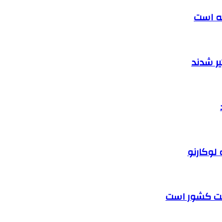
ته است
ر شدند
 لوکارنو
رفت کشور است