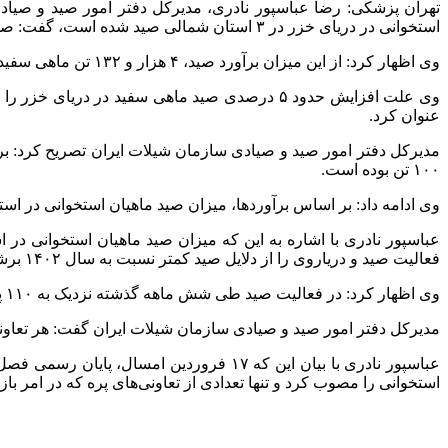
استخوانی در دریای خزر در ۳ استان شمالی صید شده است، گفت: صید ماهی سفید نزدیک به ۵ درصد نسبت به سال ۱۴۰۲ رشد نشان می‌دهد.
وی اظهار کرد: از این میزان برآورد صید، ۴ هزار و ۱۳۲ تن ماهی سفید، حدود ۲ هزار و ۳۰۹ تن ماهی کفال، نزدیک به ۲۷۷ تن ماهی کپور و ۹۶ تن سایر گونه‌ها بوده است.
وی علت افزایش حدود ۵ درصدی صید ماهی سفید در
عنوان کرد.
۱۰۰ تن بوده است.
وی ادامه داد: بر اساس برآوردها، میزان صید ماهیان استخوانی در استان مازندران ۵ درصد افزایش نشان می‌دهد و میزان صید در استان گیل
عباسپور نادری با اشاره به این که میزان صید ماهیان استخوانی د
فعالیت صید و
دریاروی
را از دلایل صید کمتر نسبت به سال ۱۴۰۲ برشمرد.
وی اظهار کرد: در فعالیت صید طی شش ماهه گذشته نزدیک به ۱۱۰
پ
مدیرکل دفتر امور صید و صیادی سازمان شیلات ایران گفت: هر تعاونی دارای ۵۰ تا ۸۰ نفر عضو است و تمام اعضا زیرپوشش بیمه صیادی تأمین اج
استخوانی را مصوب کرد و تنها تعدادی از تعاونی‌های
پره
که در امر با