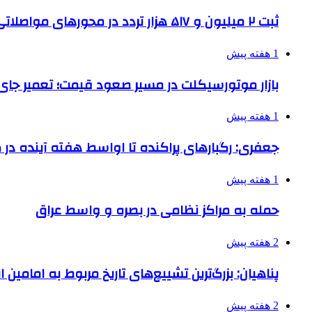
ثبت ۲ میلیون و ۵۱۷ هزار تردد در محورهای مواصلاتی همدان در ایام اربعین
1 هفته پیش
بازار موتورسیکلت در مسیر صعود قیمت؛ تعمیر جای 
1 هفته پیش
جعفری: رگبارهای پراکنده تا اواسط هفته آینده در گ
1 هفته پیش
حمله به مراکز نظامی در بصره و واسط عراق
2 هفته پیش
پناهیان: بزرگ‌ترین تشییع‌های تاریخ مربوط به امامین
2 هفته پیش