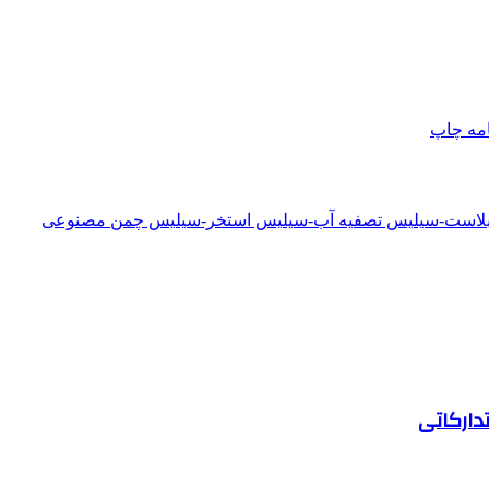
امه
چاپ
دبلاست-سیلیس تصفیه آب-سیلیس استخر-سیلیس چمن مصنوعی
دارکاتی