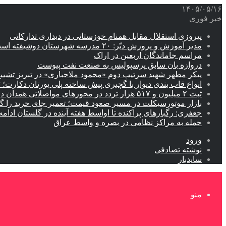
۱۴۰۵/۰۵/۱۶
خبر فوری
پیروزی استقلال مقابل همنام خوزستانی در دیداری تدارکاتی
مدیر آموزش و پرورش دیّر: ۲۰ مدرسه شهرستان دوشیفته است
مراسم جاماندگان اربعین در اراک
دروازه بان سابق پرسپولیس به صنعت نفت پیوست
پیکر مطهر شهید سرتیپ دوم «محمود ملاجباری» در تبریز تشیی
انواع قاب بندی دیوار با گچبری پیش ساخته پلی یورتان دکارت
ثبت ۲ میلیون و ۵۱۷ هزار تردد در محورهای مواصلاتی همدان در ایام اربعین
بازار موتورسیکلت در مسیر صعود قیمت؛ تعمیر جای خرید را 
جعفری: رگبارهای پراکنده تا اواسط هفته آینده در گلستان ادامه 
حمله به مراکز نظامی در بصره و واسط عراق
ورود
نوشته تصادفی
سایدبار
منو