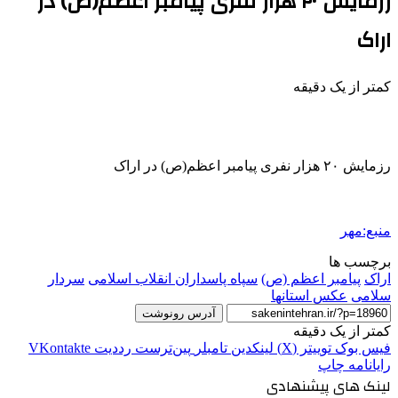
رزمایش ۲۰ هزار نفری پیامبر اعظم(ص) در
اراک
کمتر از یک دقیقه
رزمایش ۲۰ هزار نفری پیامبر اعظم(ص) در اراک
منبع:مهر
برچسب ها
اراک
پیامبر اعظم (ص)
سپاه پاسداران انقلاب اسلامی
سردار
سلامی
عکس استانها
آدرس رونوشت
کمتر از یک دقیقه
فیس بوک
توییتر (X)
لینکدین
‫تامبلر
‫پین‌ترست
‫رددیت
‫VKontakte
رایانامه
چاپ
لینک های پیشنهادی