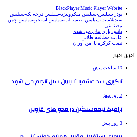
BlackPlayer Music Player Website
پودر سیلیس-سیلیس میکرونیزه-سیلیس درجه یک-سیلیس
سندبلاست-سیلیس تصفیه آب-سیلیس استخر-سیلیس چمن
مصنوعی
دانلود بازی های مود شده
عادت مطالعه طلایی
نصب کرکره با امن آوران
آخرین اخبار
19 ساعت پیش
آبگیری سد مشمپا تا پایان سال آنجام می شود
2 روز پیش
ترافیک نیمه‌سنگین در محورهای قزوین
3 روز پیش
پیروزی استقلال مقابل همنام خوزستانی در