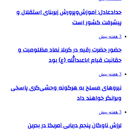
حدادعادل: آموزش‌وپرورش زیربنای استقلال و
پیشرفت کشور است
3 هفته پیش
حضور حضرت رقیه در کربلا نماد مظلومیت و
حقانیت قیام اباعبدالله (ع) بود
3 هفته پیش
نیروهای مسلح به هرگونه وحشی‌گری پاسخی
ویرانگر خواهند داد
3 هفته پیش
لرزش ناوگان پنجم دریایی آمریکا در بحرین