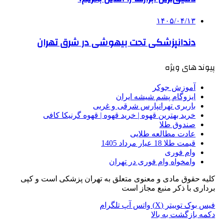
۱۴۰۵/۰۴/۱۳
دندانپزشکی تحت بیهوشی در شرق تهران
پیوند های ویژه
آموزش جوکر
ایزوگام پشم شیشه ایران
باربری تهرانپارس شرقی و غربی
خرید بهترین قهوه | خرید قهوه | قهوه گرنیکا کافی
صندوق طلا
عادت مطالعه طلایی
قیمت طلا 18 عیار مرداد 1405
وام فوری
وامخواه وام فوری در تهران
کلیه حقوق مادی و معنوی متعلق به تهران پزشکی است و کپی
برداری با ذکر منبع مجاز است
فیس بوک
توییتر (X)
واتس آپ
تلگرام
دکمه بازگشت به بالا