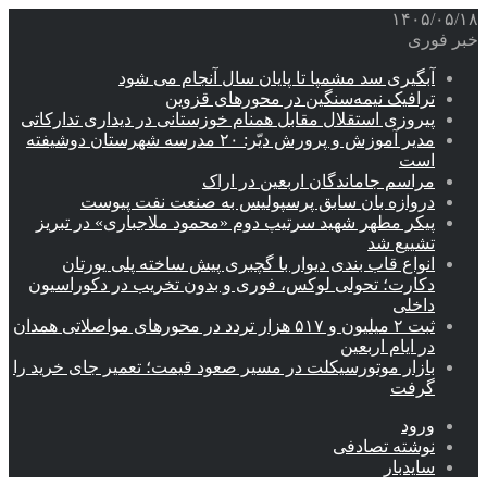
۱۴۰۵/۰۵/۱۸
خبر فوری
آبگیری سد مشمپا تا پایان سال آنجام می شود
ترافیک نیمه‌سنگین در محورهای قزوین
پیروزی استقلال مقابل همنام خوزستانی در دیداری تدارکاتی
مدیر آموزش و پرورش دیّر: ۲۰ مدرسه شهرستان دوشیفته
است
مراسم جاماندگان اربعین در اراک
دروازه بان سابق پرسپولیس به صنعت نفت پیوست
پیکر مطهر شهید سرتیپ دوم «محمود ملاجباری» در تبریز
تشییع شد
انواع قاب بندی دیوار با گچبری پیش ساخته پلی یورتان
دکارت؛ تحولی لوکس، فوری و بدون تخریب در دکوراسیون
داخلی
ثبت ۲ میلیون و ۵۱۷ هزار تردد در محورهای مواصلاتی همدان
در ایام اربعین
بازار موتورسیکلت در مسیر صعود قیمت؛ تعمیر جای خرید را
گرفت
ورود
نوشته تصادفی
سایدبار