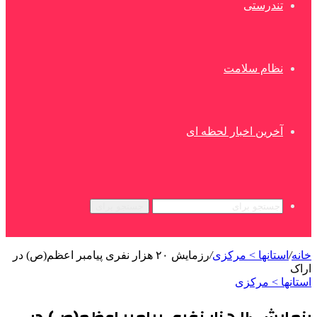
تندرستی
نظام سلامت
آخرین اخبار لحظه ای
جستجو برای
خانه
/
استانها > مرکزی
/
رزمایش ۲۰ هزار نفری پیامبر اعظم(ص) در
اراک
استانها > مرکزی