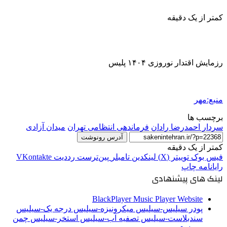
کمتر از یک دقیقه
رزمایش اقتدار نوروزی ۱۴۰۴ پلیس
منبع:مهر
برچسب ها
سردار احمدرضا رادان
فرماندهی انتظامی تهران
میدان‌ آزادی
آدرس رونوشت
کمتر از یک دقیقه
فیس بوک
توییتر (X)
لینکدین
‫تامبلر
‫پین‌ترست
‫رددیت
‫VKontakte
رایانامه
چاپ
لینک های پیشنهادی
BlackPlayer Music Player Website
پودر سیلیس-سیلیس میکرونیزه-سیلیس درجه یک-سیلیس
سندبلاست-سیلیس تصفیه آب-سیلیس استخر-سیلیس چمن