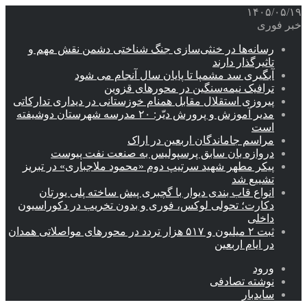
۱۴۰۵/۰۵/۱۹
خبر فوری
رسانه‌ها در خنثی‌سازی جنگ شناختی دشمن نقش‌ مهم و
تاثیرگذار دارند
آبگیری سد مشمپا تا پایان سال آنجام می شود
ترافیک نیمه‌سنگین در محورهای قزوین
پیروزی استقلال مقابل همنام خوزستانی در دیداری تدارکاتی
مدیر آموزش و پرورش دیّر: ۲۰ مدرسه شهرستان دوشیفته
است
مراسم جاماندگان اربعین در اراک
دروازه بان سابق پرسپولیس به صنعت نفت پیوست
پیکر مطهر شهید سرتیپ دوم «محمود ملاجباری» در تبریز
تشییع شد
انواع قاب بندی دیوار با گچبری پیش ساخته پلی یورتان
دکارت؛ تحولی لوکس، فوری و بدون تخریب در دکوراسیون
داخلی
ثبت ۲ میلیون و ۵۱۷ هزار تردد در محورهای مواصلاتی همدان
در ایام اربعین
ورود
نوشته تصادفی
سایدبار