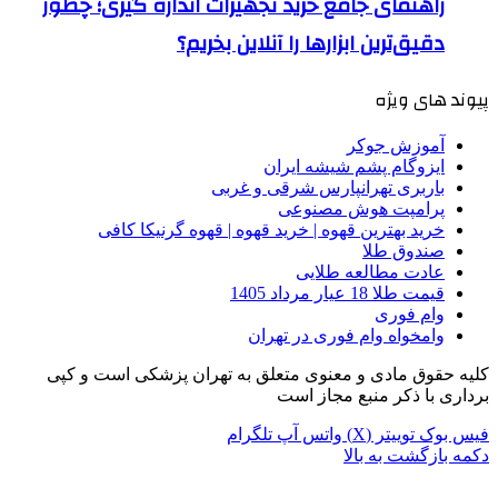
راهنمای جامع خرید تجهیزات اندازه گیری؛ چطور
دقیق‌ترین ابزارها را آنلاین بخریم؟
پیوند های ویژه
آموزش جوکر
ایزوگام پشم شیشه ایران
باربری تهرانپارس شرقی و غربی
پرامپت هوش مصنوعی
خرید بهترین قهوه | خرید قهوه | قهوه گرنیکا کافی
صندوق طلا
عادت مطالعه طلایی
قیمت طلا 18 عیار مرداد 1405
وام فوری
وامخواه وام فوری در تهران
کلیه حقوق مادی و معنوی متعلق به تهران پزشکی است و کپی
برداری با ذکر منبع مجاز است
فیس بوک
توییتر (X)
واتس آپ
تلگرام
دکمه بازگشت به بالا