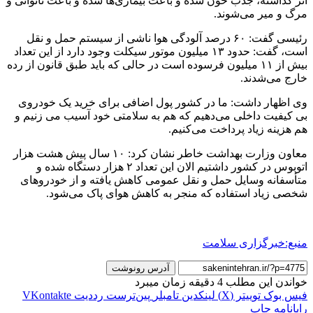
اثر گذاشته، جذب خون شده و باعث بیماری‌ها شده و باعث ناتوانی و
مرگ و میر می‌شوند.
رئیسی گفت: ۶۰ درصد آلودگی هوا ناشی از سیستم حمل و نقل
است، گفت: حدود ۱۳ میلیون موتور سیکلت وجود دارد از این تعداد
بیش از ۱۱ میلیون فرسوده است در حالی که باید طبق قانون از رده
خارج می‌شدند.
وی اظهار داشت: ما در کشور پول اضافی برای خرید یک خودروی
بی کیفیت داخلی می‌دهیم که هم به سلامتی خود آسیب می زنیم و
هم هزینه زیاد پرداخت می‌کنیم.
معاون وزارت بهداشت خاطر نشان کرد: ۱۰ سال پیش هشت هزار
اتوبوس در کشور داشتیم الان این تعداد ۲ هزار دستگاه شده و
متأسفانه وسایل حمل و نقل عمومی کاهش یافته و از خودروهای
شخصی زیاد استفاده که منجر به کاهش هوای پاک می‌شود.
منبع:خبرگزاری سلامت
آدرس رونوشت
خواندن این مطلب 4 دقیقه زمان میبرد
فیس بوک
توییتر (X)
لینکدین
‫تامبلر
‫پین‌ترست
‫رددیت
‫VKontakte
رایانامه
چاپ