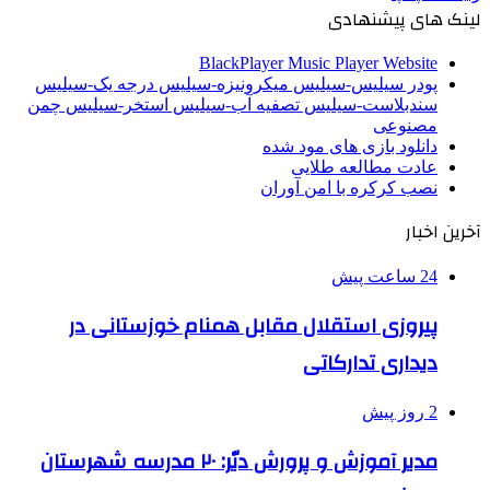
لینک های پیشنهادی
BlackPlayer Music Player Website
پودر سیلیس-سیلیس میکرونیزه-سیلیس درجه یک-سیلیس
سندبلاست-سیلیس تصفیه آب-سیلیس استخر-سیلیس چمن
مصنوعی
دانلود بازی های مود شده
عادت مطالعه طلایی
نصب کرکره با امن آوران
آخرین اخبار
24 ساعت پیش
پیروزی استقلال مقابل همنام خوزستانی در
دیداری تدارکاتی
2 روز پیش
مدیر آموزش و پرورش دیّر: ۲۰ مدرسه شهرستان