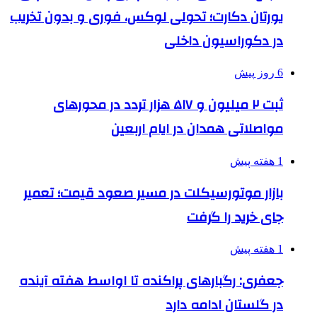
یورتان دکارت؛ تحولی لوکس، فوری و بدون تخریب
در دکوراسیون داخلی
6 روز پیش
ثبت ۲ میلیون و ۵۱۷ هزار تردد در محورهای
مواصلاتی همدان در ایام اربعین
1 هفته پیش
بازار موتورسیکلت در مسیر صعود قیمت؛ تعمیر
جای خرید را گرفت
1 هفته پیش
جعفری: رگبارهای پراکنده تا اواسط هفته آینده
در گلستان ادامه دارد