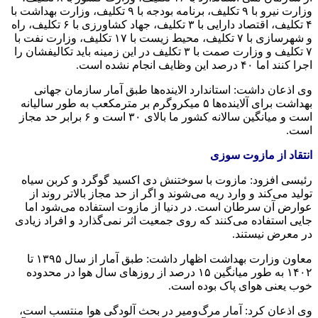
وزارت نیرو با ۹ تکلیف، برنامه بودجه با ۹ تکلیف، وزارت بهداشت با
۴ تکلیف، اقتصاد دارایی با ۳ تکلیف، جهاد کشاورزی با ۶ تکلیف، راه
و شهرسازی با ۷ تکلیف، محیط زیست با ۱۷ تکلیف، وزارت نفت با
۷ تکلیف و وزارت صمت با ۳ تکلیف در این زمینه باید تکالیفشان را
اجرا کنند اما ۴۰ درصد این وظایف انجام نشده است.
وی اذعان داشت: استاندارد الاینده‌ها طبق آمار سازمان جهانی
بهداشت برای آلاینده‌ها ۵ میکروگرم بر مترمکعب به طور سالیانه
است و میانگین سالانه کشور ما بالای ۳۰ است و ۶ برابر حد مجاز
است.
انتقاد از مازوت سوزی
رئیسی افزود: مازوت با سوختنش دی اکسید گوگرد و کربن سیاه
تولید می‌کند و وارد ریه می‌شوند و اگر از حد مجاز بالاتر روند از
عوارض آن سرطان است. در دنیا از مازوت استفاده می‌شود اما
جایی استفاده می‌کنند که روی جمعیت اثر نمی‌گذارد و افراد زیادی
در معرض نیستند.
معاون وزارت بهداشت اظهار داشت: طبق آمار از سال ۱۳۹۵ تا
۱۴۰۲ به طور میانگین ۱۵ درصد از روزهای سال هوا در محدوده
خوب یعنی هوای پاک بوده است‌.
وی اذعان کرد: آمار مرگ‌ومیر در بحث آلودگی هوا منتسب است،