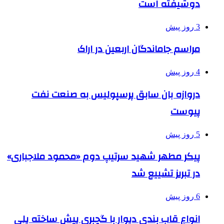
دوشیفته است
3 روز پیش
مراسم جاماندگان اربعین در اراک
4 روز پیش
دروازه بان سابق پرسپولیس به صنعت نفت
پیوست
5 روز پیش
پیکر مطهر شهید سرتیپ دوم «محمود ملاجباری»
در تبریز تشییع شد
6 روز پیش
انواع قاب بندی دیوار با گچبری پیش ساخته پلی