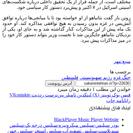
مختلف است، از جمله فرار از یک تحقیق داخلی درباره شکست‌های
امنیتی اسرائیل در ۷ اکتبر و پیش‌برد دستور کار سیاسی خود.
رونن
بار گفت نتانیاهو از او خواسته بود تا با میانجی‌ها درباره توافق
آتش‌بس در غزه بدون رسیدن به هیچ توافقی مذاکره کند. او حدود
یک ماه پیش از این مذاکرات کنار گذاشته شد و به جای او، یکی از
نزدیکان نتانیاهو جایگزین شد تا نخست وزیر بتواند دستور کار خود را
در میز مذاکرات پیش ببرد.
منبع:مهر
برچسب ها
جنگ غزه
رژیم صهیونیستی
فلسطین
آدرس رونوشت
خواندن این مطلب 1 دقیقه زمان میبرد
فیس بوک
توییتر (X)
لینکدین
‫تامبلر
‫پین‌ترست
‫رددیت
‫VKontakte
رایانامه
چاپ
لینک های پیشنهادی
BlackPlayer Music Player Website
پودر سیلیس-سیلیس میکرونیزه-سیلیس درجه یک-سیلیس
سندبلاست-سیلیس تصفیه آب-سیلیس استخر-سیلیس چمن