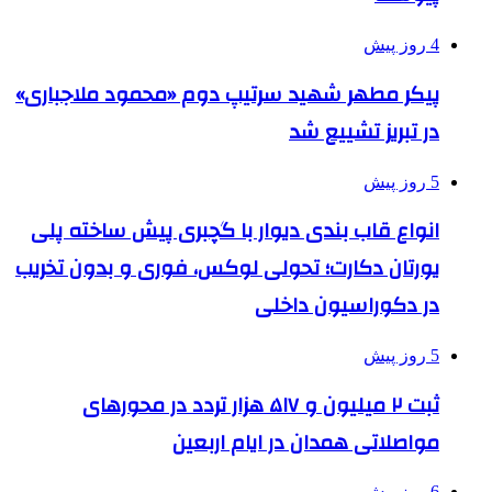
4 روز پیش
پیکر مطهر شهید سرتیپ دوم «محمود ملاجباری»
در تبریز تشییع شد
5 روز پیش
انواع قاب بندی دیوار با گچبری پیش ساخته پلی
یورتان دکارت؛ تحولی لوکس، فوری و بدون تخریب
در دکوراسیون داخلی
5 روز پیش
ثبت ۲ میلیون و ۵۱۷ هزار تردد در محورهای
مواصلاتی همدان در ایام اربعین
6 روز پیش