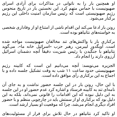
او همچنین بار را به ناتوانی در مذاکرات برای آزادی اسرای
صهیونیست با حماس متهم کرد. این نخستین بار در تاریخ منحوس
رژیم صهیونیستی است که رئیس سازمان امنیت داخلی این رژیم
برکنار می‌شود.
رونن
بار ادعا می‌کند این اقدام ناشی از امتناع او از وفاداری شخصی
به خواسته‌های نتانیاهو بوده است.
برکناری بار با واکنش‌های تند مخالفان صهیونیست مواجه شده
است.
آویگدور
لیبرمن، رهبر حزب «اسرائیل خانه ما»، می‌گوید
نتانیاهو با جنگیدن با رئیس شین‌بت دقیقاً آنچه دشمنان اسرائیل
آرزوی دارند را انجام داد.
الجزیره می‌نویسد: آنچه می‌دانیم این است که کابینه رژیم
صهیونیستی حدود ساعت ۱۱ شب به وقت تشکیل جلسه داده و با
اجماع به این برکناری رأی موافق داده است.
با این حال،
رونن
بار در این جلسه حضور نداشت و به جای آن
نامه‌ای تند به کابینه فرستاد و اشاره کرد عدم حضور او در این جلسه
به این دلیل نبوده که این اقدامات را قانونی نمی‌داند، بلکه به این
دلیل بود که برکناری او از سمتش باید در چارچوبی منظم و با حضور
افراد دیگری انجام می‌شد، چرا که موقعیت او بسیار ارشد است.
او تاکید کرد نتانیاهو در حال تلاش برای فرار از مسئولیت‌های