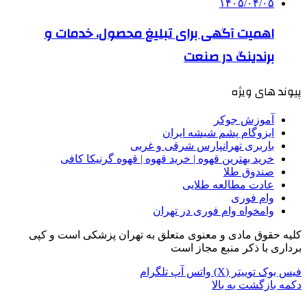
۱۴۰۵/۰۴/۰۵
اهمیت آگهی برای تبلیغ محصول، خدمات و
برندینگ در صنعت
پیوند های ویژه
آموزش جوکر
ایزوگام پشم شیشه ایران
باربری تهرانپارس شرقی و غربی
خرید بهترین قهوه | خرید قهوه | قهوه گرنیکا کافی
صندوق طلا
عادت مطالعه طلایی
وام فوری
وامخواه وام فوری در تهران
کلیه حقوق مادی و معنوی متعلق به تهران پزشکی است و کپی
برداری با ذکر منبع مجاز است
فیس بوک
توییتر (X)
واتس آپ
تلگرام
دکمه بازگشت به بالا