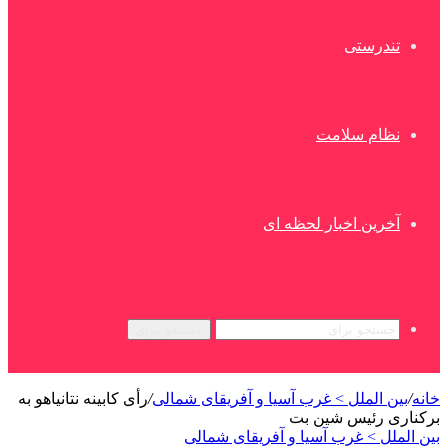
تندرستی
نظام سلامت
آخرین اخبار لحظه ای
جستجو برای
خانه
/
بین الملل > غرب آسیا و آفریقای شمالی
/
رأی کابینه نتانیاهو به
برکناری رئیس شین بت
بین الملل > غرب آسیا و آفریقای شمالی