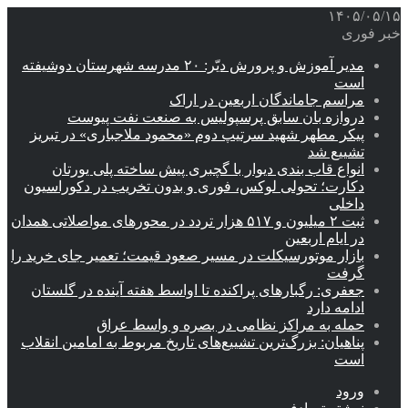
۱۴۰۵/۰۵/۱۵
خبر فوری
مدیر آموزش و پرورش دیّر: ۲۰ مدرسه شهرستان دوشیفته
است
مراسم جاماندگان اربعین در اراک
دروازه بان سابق پرسپولیس به صنعت نفت پیوست
پیکر مطهر شهید سرتیپ دوم «محمود ملاجباری» در تبریز
تشییع شد
انواع قاب بندی دیوار با گچبری پیش ساخته پلی یورتان
دکارت؛ تحولی لوکس، فوری و بدون تخریب در دکوراسیون
داخلی
ثبت ۲ میلیون و ۵۱۷ هزار تردد در محورهای مواصلاتی همدان
در ایام اربعین
بازار موتورسیکلت در مسیر صعود قیمت؛ تعمیر جای خرید را
گرفت
جعفری: رگبارهای پراکنده تا اواسط هفته آینده در گلستان
ادامه دارد
حمله به مراکز نظامی در بصره و واسط عراق
پناهیان: بزرگ‌ترین تشییع‌های تاریخ مربوط به امامین انقلاب
است
ورود