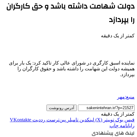
دولت شهامت داشته باشد و حق کارگران
را بپردازد
کمتر از یک دقیقه
نماینده اسبق کارگری در شورای عالی کار تاکید کرد: یک بار برای
همیشه دولت این شهامت را داشته باشد و حقوق کارگران را
بپردازد.
منبع:مهر
آدرس رونوشت
کمتر از یک دقیقه
فیس بوک
توییتر (X)
لینکدین
‫تامبلر
‫پین‌ترست
‫رددیت
‫VKontakte
رایانامه
چاپ
لینک های پیشنهادی