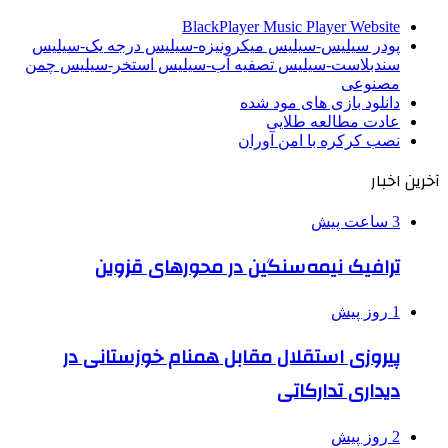
BlackPlayer Music Player Website
پودر سیلیس-سیلیس میکرونیزه-سیلیس درجه یک-سیلیس
سندبلاست-سیلیس تصفیه آب-سیلیس استخر-سیلیس چمن
مصنوعی
دانلود بازی های مود شده
عادت مطالعه طلایی
نصب کرکره با امن آوران
آخرین اخبار
3 ساعت پیش
ترافیک نیمه‌سنگین در محورهای قزوین
1 روز پیش
پیروزی استقلال مقابل همنام خوزستانی در
دیداری تدارکاتی
2 روز پیش