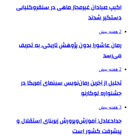
اکیپ صیادان غیرمجاز ماهی در سنقروکلیایی
دستگیر شدند
2 هفته پیش
رمان عاشورا بدون پژوهش تاریخی، به تحریف
می‌رسد
2 هفته پیش
تجلیل از آخرین رمان‌نویس سینمای آمریکا در
جشنواره لوکارنو
3 هفته پیش
حدادعادل: آموزش‌وپرورش زیربنای استقلال و
پیشرفت کشور است