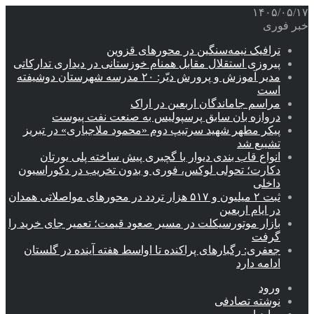
۱۴۰۵/۰۵/۱۷
خبر فوری
ترافیک نیمه‌سنگین در محورهای قزوین
پیروزی استقلال مقابل همنام خوزستانی در دیداری تدارکاتی
مدیر آموزش و پرورش دیّر: ۲۰ مدرسه شهرستان دوشیفته
است
مراسم جاماندگان اربعین در اراک
دروازه بان سابق پرسپولیس به صنعت نفت پیوست
پیکر مطهر شهید سرتیپ دوم «محمود ملاجباری» در تبریز
تشییع شد
انواع قاب بندی دیوار با گچبری پیش ساخته پلی یورتان
دکارت؛ تحولی لوکس، فوری و بدون تخریب در دکوراسیون
داخلی
ثبت ۲ میلیون و ۵۱۷ هزار تردد در محورهای مواصلاتی همدان
در ایام اربعین
بازار موتورسیکلت در مسیر صعود قیمت؛ تعمیر جای خرید را
گرفت
جعفری: رگبارهای پراکنده تا اواسط هفته آینده در گلستان
ادامه دارد
ورود
نوشته تصادفی