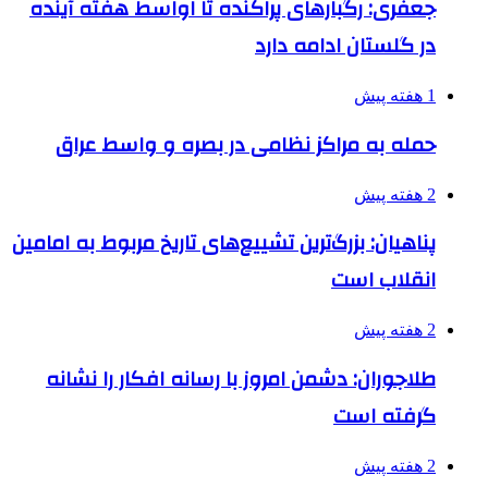
جعفری: رگبارهای پراکنده تا اواسط هفته آینده
در گلستان ادامه دارد
1 هفته پیش
حمله به مراکز نظامی در بصره و واسط عراق
2 هفته پیش
پناهیان: بزرگ‌ترین تشییع‌های تاریخ مربوط به امامین
انقلاب است
2 هفته پیش
طلاجوران: دشمن امروز با رسانه افکار را نشانه
گرفته است
2 هفته پیش