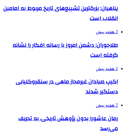
پناهیان: بزرگ‌ترین تشییع‌های تاریخ مربوط به امامین
انقلاب است
2 هفته پیش
طلاجوران: دشمن امروز با رسانه افکار را نشانه
گرفته است
2 هفته پیش
اکیپ صیادان غیرمجاز ماهی در سنقروکلیایی
دستگیر شدند
2 هفته پیش
رمان عاشورا بدون پژوهش تاریخی، به تحریف
می‌رسد