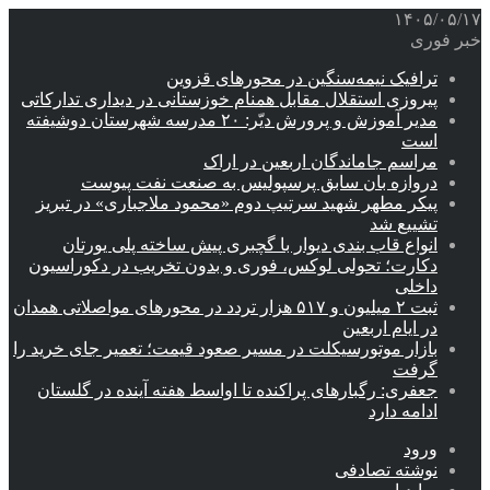
۱۴۰۵/۰۵/۱۷
خبر فوری
ترافیک نیمه‌سنگین در محورهای قزوین
پیروزی استقلال مقابل همنام خوزستانی در دیداری تدارکاتی
مدیر آموزش و پرورش دیّر: ۲۰ مدرسه شهرستان دوشیفته
است
مراسم جاماندگان اربعین در اراک
دروازه بان سابق پرسپولیس به صنعت نفت پیوست
پیکر مطهر شهید سرتیپ دوم «محمود ملاجباری» در تبریز
تشییع شد
انواع قاب بندی دیوار با گچبری پیش ساخته پلی یورتان
دکارت؛ تحولی لوکس، فوری و بدون تخریب در دکوراسیون
داخلی
ثبت ۲ میلیون و ۵۱۷ هزار تردد در محورهای مواصلاتی همدان
در ایام اربعین
بازار موتورسیکلت در مسیر صعود قیمت؛ تعمیر جای خرید را
گرفت
جعفری: رگبارهای پراکنده تا اواسط هفته آینده در گلستان
ادامه دارد
ورود
نوشته تصادفی