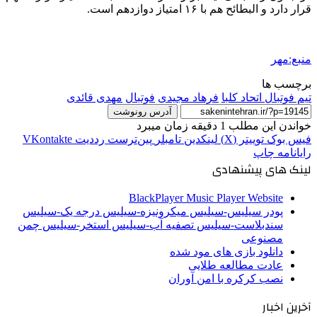
قرار دارد و البطائح هم با ۱۶ امتیاز دوازدهم است.
منبع:مهر
برچسب ها
تیم فوتبال اتحاد کلبا
فرهاد مجیدی
فوتبال
مهدی قائدی
آدرس رونوشت
خواندن این مطلب 1 دقیقه زمان میبرد
فیس بوک
توییتر (X)
لینکدین
‫تامبلر
‫پین‌ترست
‫رددیت
‫VKontakte
رایانامه
چاپ
لینک های پیشنهادی
BlackPlayer Music Player Website
پودر سیلیس-سیلیس میکرونیزه-سیلیس درجه یک-سیلیس
سندبلاست-سیلیس تصفیه آب-سیلیس استخر-سیلیس چمن
مصنوعی
دانلود بازی های مود شده
عادت مطالعه طلایی
نصب کرکره با امن آوران
آخرین اخبار