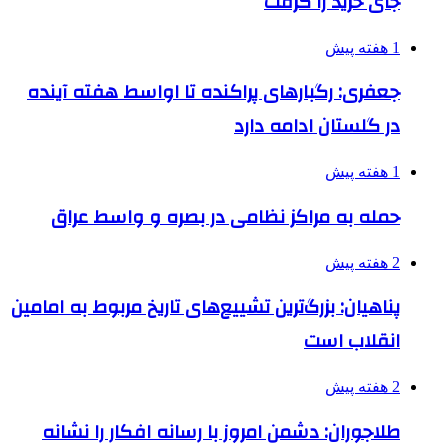
جای خرید را گرفت
1 هفته پیش
جعفری: رگبارهای پراکنده تا اواسط هفته آینده
در گلستان ادامه دارد
1 هفته پیش
حمله به مراکز نظامی در بصره و واسط عراق
2 هفته پیش
پناهیان: بزرگ‌ترین تشییع‌های تاریخ مربوط به امامین
انقلاب است
2 هفته پیش
طلاجوران: دشمن امروز با رسانه افکار را نشانه