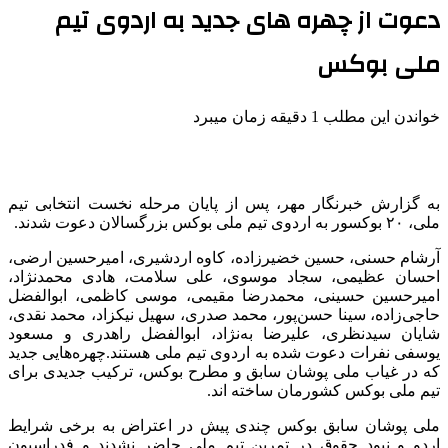
دعوت از چهره های جدید به اردوی تیم
ملی بوکس
خواندن این مطلب 1 دقیقه زمان میبرد
به گزارش خبرنگار مهر، پس از پایان مرحله نخست انتخابی تیم
ملی، ۲۰ بوکسور به اردوی تیم ملی بوکس بزرگسالان دعوت شدند.
آرشام حسنی، حسین خضیرزاده، کاوه اردشیری، امیرحسین ارضی،
احسان عظیمی، سجاد موسوی، علی سلامت، هادی محمدنژاد،
امیرحسین حسینی، محمدرضا مقیمی، موسی کاظمی، ابوالفضل
حاجی‌زاده، سینا حسن‌پور، محمد صدری، سهیل نیکزاد، محمد نقدی،
شایان سیدنظری، علیرضا به‌نژاد، ابوالفضل راهدری و مسعود
یوسفی نفرات دعوت شده به اردوی تیم ملی هستند.چهره‌هایی جدید
که در غیاب ملی پوشان سابق و مطرح بوکس، ترکیب جدیدی برای
تیم ملی بوکس کشورمان ساخته اند.
ملی پوشان سابق بوکس چندی پیش در اعتراض به برخی شرایط
اردو و نبود حقوق در تمرین تیم ملی حاضر نشدند و فدراسیون