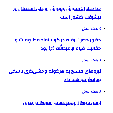
حدادعادل: آموزش‌وپرورش زیربنای استقلال و
پیشرفت کشور است
3 هفته پیش
حضور حضرت رقیه در کربلا نماد مظلومیت و
حقانیت قیام اباعبدالله (ع) بود
3 هفته پیش
نیروهای مسلح به هرگونه وحشی‌گری پاسخی
ویرانگر خواهند داد
3 هفته پیش
لرزش ناوگان پنجم دریایی آمریکا در بحرین