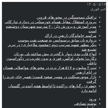
۱۴۰۵/۰۵/۱۷
خبر فوری
ترافیک نیمه‌سنگین در محورهای قزوین
پیروزی استقلال مقابل همنام خوزستانی در دیداری تدارکاتی
مدیر آموزش و پرورش دیّر: ۲۰ مدرسه شهرستان دوشیفته
است
مراسم جاماندگان اربعین در اراک
دروازه بان سابق پرسپولیس به صنعت نفت پیوست
پیکر مطهر شهید سرتیپ دوم «محمود ملاجباری» در تبریز
تشییع شد
انواع قاب بندی دیوار با گچبری پیش ساخته پلی یورتان
دکارت؛ تحولی لوکس، فوری و بدون تخریب در دکوراسیون
داخلی
ثبت ۲ میلیون و ۵۱۷ هزار تردد در محورهای مواصلاتی همدان
در ایام اربعین
بازار موتورسیکلت در مسیر صعود قیمت؛ تعمیر جای خرید را
گرفت
جعفری: رگبارهای پراکنده تا اواسط هفته آینده در گلستان
ادامه دارد
ورود
نوشته تصادفی