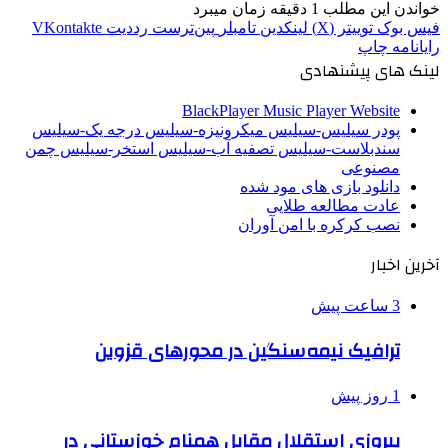
خواندن این مطلب 1 دقیقه زمان میبرد
فیس بوک
توییتر (X)
لینکدین
‫تامبلر
‫پین‌ترست
‫رددیت
‫VKontakte
رایانامه
چاپ
لینک های پیشنهادی
BlackPlayer Music Player Website
پودر سیلیس-سیلیس میکرونیزه-سیلیس درجه یک-سیلیس
سندبلاست-سیلیس تصفیه آب-سیلیس استخر-سیلیس چمن
مصنوعی
دانلود بازی های مود شده
عادت مطالعه طلایی
نصب کرکره با امن آوران
آخرین اخبار
3 ساعت پیش
ترافیک نیمه‌سنگین در محورهای قزوین
1 روز پیش
پیروزی استقلال مقابل همنام خوزستانی در